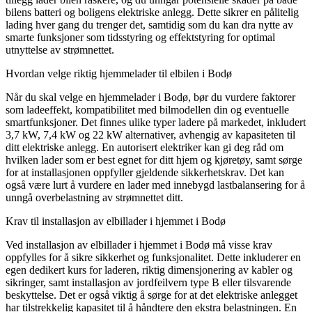
bilens batteri og boligens elektriske anlegg. Dette sikrer en pålitelig
lading hver gang du trenger det, samtidig som du kan dra nytte av
smarte funksjoner som tidsstyring og effektstyring for optimal
utnyttelse av strømnettet.
Hvordan velge riktig hjemmelader til elbilen i Bodø
Når du skal velge en hjemmelader i Bodø, bør du vurdere faktorer
som ladeeffekt, kompatibilitet med bilmodellen din og eventuelle
smartfunksjoner. Det finnes ulike typer ladere på markedet, inkludert
3,7 kW, 7,4 kW og 22 kW alternativer, avhengig av kapasiteten til
ditt elektriske anlegg. En autorisert elektriker kan gi deg råd om
hvilken lader som er best egnet for ditt hjem og kjøretøy, samt sørge
for at installasjonen oppfyller gjeldende sikkerhetskrav. Det kan
også være lurt å vurdere en lader med innebygd lastbalansering for å
unngå overbelastning av strømnettet ditt.
Krav til installasjon av elbillader i hjemmet i Bodø
Ved installasjon av elbillader i hjemmet i Bodø må visse krav
oppfylles for å sikre sikkerhet og funksjonalitet. Dette inkluderer en
egen dedikert kurs for laderen, riktig dimensjonering av kabler og
sikringer, samt installasjon av jordfeilvern type B eller tilsvarende
beskyttelse. Det er også viktig å sørge for at det elektriske anlegget
har tilstrekkelig kapasitet til å håndtere den ekstra belastningen. En