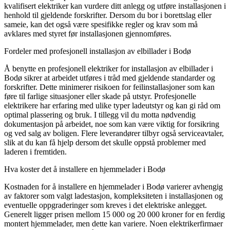
kvalifisert elektriker kan vurdere ditt anlegg og utføre installasjonen i
henhold til gjeldende forskrifter. Dersom du bor i borettslag eller
sameie, kan det også være spesifikke regler og krav som må
avklares med styret før installasjonen gjennomføres.
Fordeler med profesjonell installasjon av elbillader i Bodø
Å benytte en profesjonell elektriker for installasjon av elbillader i
Bodø sikrer at arbeidet utføres i tråd med gjeldende standarder og
forskrifter. Dette minimerer risikoen for feilinstallasjoner som kan
føre til farlige situasjoner eller skade på utstyr. Profesjonelle
elektrikere har erfaring med ulike typer ladeutstyr og kan gi råd om
optimal plassering og bruk. I tillegg vil du motta nødvendig
dokumentasjon på arbeidet, noe som kan være viktig for forsikring
og ved salg av boligen. Flere leverandører tilbyr også serviceavtaler,
slik at du kan få hjelp dersom det skulle oppstå problemer med
laderen i fremtiden.
Hva koster det å installere en hjemmelader i Bodø
Kostnaden for å installere en hjemmelader i Bodø varierer avhengig
av faktorer som valgt ladestasjon, kompleksiteten i installasjonen og
eventuelle oppgraderinger som kreves i det elektriske anlegget.
Generelt ligger prisen mellom 15 000 og 20 000 kroner for en ferdig
montert hjemmelader, men dette kan variere. Noen elektrikerfirmaer