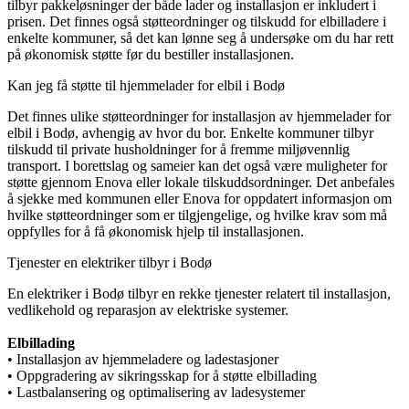
tilbyr pakkeløsninger der både lader og installasjon er inkludert i
prisen. Det finnes også støtteordninger og tilskudd for elbilladere i
enkelte kommuner, så det kan lønne seg å undersøke om du har rett
på økonomisk støtte før du bestiller installasjonen.
Kan jeg få støtte til hjemmelader for elbil i Bodø
Det finnes ulike støtteordninger for installasjon av hjemmelader for
elbil i Bodø, avhengig av hvor du bor. Enkelte kommuner tilbyr
tilskudd til private husholdninger for å fremme miljøvennlig
transport. I borettslag og sameier kan det også være muligheter for
støtte gjennom Enova eller lokale tilskuddsordninger. Det anbefales
å sjekke med kommunen eller Enova for oppdatert informasjon om
hvilke støtteordninger som er tilgjengelige, og hvilke krav som må
oppfylles for å få økonomisk hjelp til installasjonen.
Tjenester en elektriker tilbyr i Bodø
En elektriker i Bodø tilbyr en rekke tjenester relatert til installasjon,
vedlikehold og reparasjon av elektriske systemer.
Elbillading
• Installasjon av hjemmeladere og ladestasjoner
• Oppgradering av sikringsskap for å støtte elbillading
• Lastbalansering og optimalisering av ladesystemer