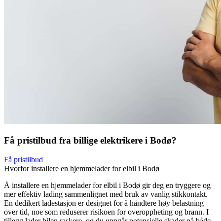
Få pristilbud fra billige elektrikere i Bodø?
Få pristilbud
Hvorfor installere en hjemmelader for elbil i Bodø
Å installere en hjemmelader for elbil i Bodø gir deg en tryggere og
mer effektiv lading sammenlignet med bruk av vanlig stikkontakt.
En dedikert ladestasjon er designet for å håndtere høy belastning
over tid, noe som reduserer risikoen for overoppheting og brann. I
tillegg lader bilen raskere, og du unngår potensielle skader på både