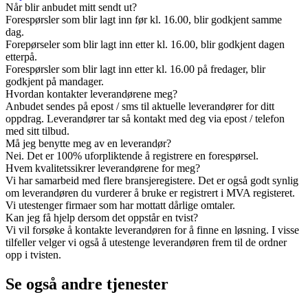
Når blir anbudet mitt sendt ut?
Forespørsler som blir lagt inn før kl. 16.00, blir godkjent samme
dag.
Forepørseler som blir lagt inn etter kl. 16.00, blir godkjent dagen
etterpå.
Forespørsler som blir lagt inn etter kl. 16.00 på fredager, blir
godkjent på mandager.
Hvordan kontakter leverandørene meg?
Anbudet sendes på epost / sms til aktuelle leverandører for ditt
oppdrag. Leverandører tar så kontakt med deg via epost / telefon
med sitt tilbud.
Må jeg benytte meg av en leverandør?
Nei. Det er 100% uforpliktende å registrere en forespørsel.
Hvem kvalitetssikrer leverandørene for meg?
Vi har samarbeid med flere bransjeregistere. Det er også godt synlig
om leverandøren du vurderer å bruke er registrert i MVA registeret.
Vi utestenger firmaer som har mottatt dårlige omtaler.
Kan jeg få hjelp dersom det oppstår en tvist?
Vi vil forsøke å kontakte leverandøren for å finne en løsning. I visse
tilfeller velger vi også å utestenge leverandøren frem til de ordner
opp i tvisten.
Se også andre tjenester