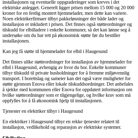
installasjonen og eventuelle oppgraderinger som kreves i det
elektriske anlegget. Generelt ligger prisen mellom 15 000 og 20 000
kroner for en ferdig montert hjemmelader, men dette kan variere.
Noen elektrikerfirmaer tilbyr pakkeløsninger der både lader og
installasjon er inkludert i prisen. Det finnes også støtteordninger og
tilskudd for elbilladere i enkelte kommuner, så det kan lønne seg å
undersøke om du har rett på økonomisk støtte før du bestiller
installasjonen.
Kan jeg få støtte til hjemmelader for elbil i Haugesund
Det finnes ulike støtteordninger for installasjon av hjemmelader for
elbil i Haugesund, avhengig av hvor du bor. Enkelte kommuner
tilbyr tilskudd til private husholdninger for å fremme miljøvennlig
transport. I borettslag og sameier kan det også være muligheter for
støtte gjennom Enova eller lokale tilskuddsordninger. Det anbefales
å sjekke med kommunen eller Enova for oppdatert informasjon om
hvilke støtteordninger som er tilgjengelige, og hvilke krav som må
oppfylles for å få økonomisk hjelp til installasjonen.
Tjenester en elektriker tilbyr i Haugesund
En elektriker i Haugesund tilbyr en rekke tjenester relatert til
installasjon, vedlikehold og reparasjon av elektriske systemer.