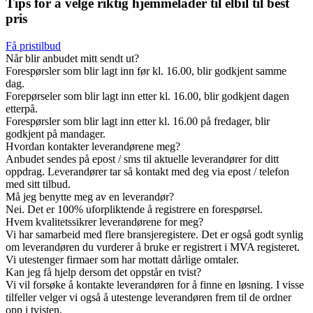
Tips for å velge riktig hjemmelader til elbil til best
pris
Få pristilbud
Når blir anbudet mitt sendt ut?
Forespørsler som blir lagt inn før kl. 16.00, blir godkjent samme
dag.
Forepørseler som blir lagt inn etter kl. 16.00, blir godkjent dagen
etterpå.
Forespørsler som blir lagt inn etter kl. 16.00 på fredager, blir
godkjent på mandager.
Hvordan kontakter leverandørene meg?
Anbudet sendes på epost / sms til aktuelle leverandører for ditt
oppdrag. Leverandører tar så kontakt med deg via epost / telefon
med sitt tilbud.
Må jeg benytte meg av en leverandør?
Nei. Det er 100% uforpliktende å registrere en forespørsel.
Hvem kvalitetssikrer leverandørene for meg?
Vi har samarbeid med flere bransjeregistere. Det er også godt synlig
om leverandøren du vurderer å bruke er registrert i MVA registeret.
Vi utestenger firmaer som har mottatt dårlige omtaler.
Kan jeg få hjelp dersom det oppstår en tvist?
Vi vil forsøke å kontakte leverandøren for å finne en løsning. I visse
tilfeller velger vi også å utestenge leverandøren frem til de ordner
opp i tvisten.