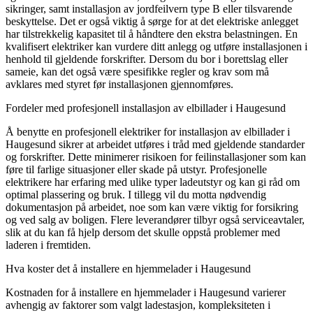
sikringer, samt installasjon av jordfeilvern type B eller tilsvarende
beskyttelse. Det er også viktig å sørge for at det elektriske anlegget
har tilstrekkelig kapasitet til å håndtere den ekstra belastningen. En
kvalifisert elektriker kan vurdere ditt anlegg og utføre installasjonen i
henhold til gjeldende forskrifter. Dersom du bor i borettslag eller
sameie, kan det også være spesifikke regler og krav som må
avklares med styret før installasjonen gjennomføres.
Fordeler med profesjonell installasjon av elbillader i Haugesund
Å benytte en profesjonell elektriker for installasjon av elbillader i
Haugesund sikrer at arbeidet utføres i tråd med gjeldende standarder
og forskrifter. Dette minimerer risikoen for feilinstallasjoner som kan
føre til farlige situasjoner eller skade på utstyr. Profesjonelle
elektrikere har erfaring med ulike typer ladeutstyr og kan gi råd om
optimal plassering og bruk. I tillegg vil du motta nødvendig
dokumentasjon på arbeidet, noe som kan være viktig for forsikring
og ved salg av boligen. Flere leverandører tilbyr også serviceavtaler,
slik at du kan få hjelp dersom det skulle oppstå problemer med
laderen i fremtiden.
Hva koster det å installere en hjemmelader i Haugesund
Kostnaden for å installere en hjemmelader i Haugesund varierer
avhengig av faktorer som valgt ladestasjon, kompleksiteten i