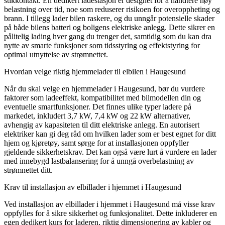
stikkontakt. En dedikert ladestasjon er designet for å håndtere høy
belastning over tid, noe som reduserer risikoen for overoppheting og
brann. I tillegg lader bilen raskere, og du unngår potensielle skader
på både bilens batteri og boligens elektriske anlegg. Dette sikrer en
pålitelig lading hver gang du trenger det, samtidig som du kan dra
nytte av smarte funksjoner som tidsstyring og effektstyring for
optimal utnyttelse av strømnettet.
Hvordan velge riktig hjemmelader til elbilen i Haugesund
Når du skal velge en hjemmelader i Haugesund, bør du vurdere
faktorer som ladeeffekt, kompatibilitet med bilmodellen din og
eventuelle smartfunksjoner. Det finnes ulike typer ladere på
markedet, inkludert 3,7 kW, 7,4 kW og 22 kW alternativer,
avhengig av kapasiteten til ditt elektriske anlegg. En autorisert
elektriker kan gi deg råd om hvilken lader som er best egnet for ditt
hjem og kjøretøy, samt sørge for at installasjonen oppfyller
gjeldende sikkerhetskrav. Det kan også være lurt å vurdere en lader
med innebygd lastbalansering for å unngå overbelastning av
strømnettet ditt.
Krav til installasjon av elbillader i hjemmet i Haugesund
Ved installasjon av elbillader i hjemmet i Haugesund må visse krav
oppfylles for å sikre sikkerhet og funksjonalitet. Dette inkluderer en
egen dedikert kurs for laderen, riktig dimensjonering av kabler og