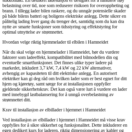
stikkontakt. En dedikert ladestasjon er designet for å håndtere høy
belastning over tid, noe som reduserer risikoen for overoppheting og
brann. I tillegg lader bilen raskere, og du unngår potensielle skader
på både bilens batteri og boligens elektriske anlegg. Dette sikrer en
pålitelig lading hver gang du trenger det, samtidig som du kan dra
nytte av smarte funksjoner som tidsstyring og effektstyring for
optimal utnyttelse av strømnettet.
Hvordan velge riktig hjemmelader til elbilen i Hamneidet
Når du skal velge en hjemmelader i Hamneidet, bør du vurdere
faktorer som ladeeffekt, kompatibilitet med bilmodellen din og
eventuelle smartfunksjoner. Det finnes ulike typer ladere på
markedet, inkludert 3,7 kW, 7,4 kW og 22 kW alternativer,
avhengig av kapasiteten til ditt elektriske anlegg. En autorisert
elektriker kan gi deg råd om hvilken lader som er best egnet for ditt
hjem og kjøretøy, samt sørge for at installasjonen oppfyller
gjeldende sikkerhetskrav. Det kan også være lurt å vurdere en lader
med innebygd lastbalansering for å unngå overbelastning av
strømnettet ditt.
Krav til installasjon av elbillader i hjemmet i Hamneidet
Ved installasjon av elbillader i hjemmet i Hamneidet må visse krav
oppfylles for å sikre sikkerhet og funksjonalitet. Dette inkluderer en
egen dedikert kurs for laderen, riktig dimensjonering av kabler og