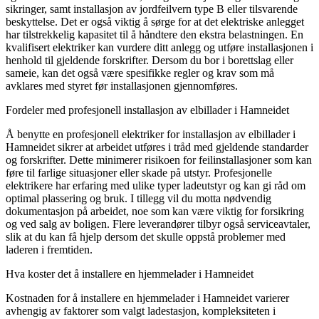
sikringer, samt installasjon av jordfeilvern type B eller tilsvarende
beskyttelse. Det er også viktig å sørge for at det elektriske anlegget
har tilstrekkelig kapasitet til å håndtere den ekstra belastningen. En
kvalifisert elektriker kan vurdere ditt anlegg og utføre installasjonen i
henhold til gjeldende forskrifter. Dersom du bor i borettslag eller
sameie, kan det også være spesifikke regler og krav som må
avklares med styret før installasjonen gjennomføres.
Fordeler med profesjonell installasjon av elbillader i Hamneidet
Å benytte en profesjonell elektriker for installasjon av elbillader i
Hamneidet sikrer at arbeidet utføres i tråd med gjeldende standarder
og forskrifter. Dette minimerer risikoen for feilinstallasjoner som kan
føre til farlige situasjoner eller skade på utstyr. Profesjonelle
elektrikere har erfaring med ulike typer ladeutstyr og kan gi råd om
optimal plassering og bruk. I tillegg vil du motta nødvendig
dokumentasjon på arbeidet, noe som kan være viktig for forsikring
og ved salg av boligen. Flere leverandører tilbyr også serviceavtaler,
slik at du kan få hjelp dersom det skulle oppstå problemer med
laderen i fremtiden.
Hva koster det å installere en hjemmelader i Hamneidet
Kostnaden for å installere en hjemmelader i Hamneidet varierer
avhengig av faktorer som valgt ladestasjon, kompleksiteten i