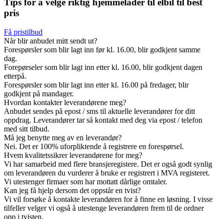
Tips for å velge riktig hjemmelader til elbil til best
pris
Få pristilbud
Når blir anbudet mitt sendt ut?
Forespørsler som blir lagt inn før kl. 16.00, blir godkjent samme
dag.
Forepørseler som blir lagt inn etter kl. 16.00, blir godkjent dagen
etterpå.
Forespørsler som blir lagt inn etter kl. 16.00 på fredager, blir
godkjent på mandager.
Hvordan kontakter leverandørene meg?
Anbudet sendes på epost / sms til aktuelle leverandører for ditt
oppdrag. Leverandører tar så kontakt med deg via epost / telefon
med sitt tilbud.
Må jeg benytte meg av en leverandør?
Nei. Det er 100% uforpliktende å registrere en forespørsel.
Hvem kvalitetssikrer leverandørene for meg?
Vi har samarbeid med flere bransjeregistere. Det er også godt synlig
om leverandøren du vurderer å bruke er registrert i MVA registeret.
Vi utestenger firmaer som har mottatt dårlige omtaler.
Kan jeg få hjelp dersom det oppstår en tvist?
Vi vil forsøke å kontakte leverandøren for å finne en løsning. I visse
tilfeller velger vi også å utestenge leverandøren frem til de ordner
opp i tvisten.