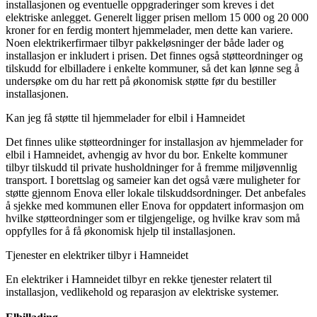
installasjonen og eventuelle oppgraderinger som kreves i det
elektriske anlegget. Generelt ligger prisen mellom 15 000 og 20 000
kroner for en ferdig montert hjemmelader, men dette kan variere.
Noen elektrikerfirmaer tilbyr pakkeløsninger der både lader og
installasjon er inkludert i prisen. Det finnes også støtteordninger og
tilskudd for elbilladere i enkelte kommuner, så det kan lønne seg å
undersøke om du har rett på økonomisk støtte før du bestiller
installasjonen.
Kan jeg få støtte til hjemmelader for elbil i Hamneidet
Det finnes ulike støtteordninger for installasjon av hjemmelader for
elbil i Hamneidet, avhengig av hvor du bor. Enkelte kommuner
tilbyr tilskudd til private husholdninger for å fremme miljøvennlig
transport. I borettslag og sameier kan det også være muligheter for
støtte gjennom Enova eller lokale tilskuddsordninger. Det anbefales
å sjekke med kommunen eller Enova for oppdatert informasjon om
hvilke støtteordninger som er tilgjengelige, og hvilke krav som må
oppfylles for å få økonomisk hjelp til installasjonen.
Tjenester en elektriker tilbyr i Hamneidet
En elektriker i Hamneidet tilbyr en rekke tjenester relatert til
installasjon, vedlikehold og reparasjon av elektriske systemer.