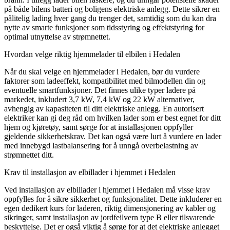
på både bilens batteri og boligens elektriske anlegg. Dette sikrer en
pålitelig lading hver gang du trenger det, samtidig som du kan dra
nytte av smarte funksjoner som tidsstyring og effektstyring for
optimal utnyttelse av strømnettet.
Hvordan velge riktig hjemmelader til elbilen i Hedalen
Når du skal velge en hjemmelader i Hedalen, bør du vurdere
faktorer som ladeeffekt, kompatibilitet med bilmodellen din og
eventuelle smartfunksjoner. Det finnes ulike typer ladere på
markedet, inkludert 3,7 kW, 7,4 kW og 22 kW alternativer,
avhengig av kapasiteten til ditt elektriske anlegg. En autorisert
elektriker kan gi deg råd om hvilken lader som er best egnet for ditt
hjem og kjøretøy, samt sørge for at installasjonen oppfyller
gjeldende sikkerhetskrav. Det kan også være lurt å vurdere en lader
med innebygd lastbalansering for å unngå overbelastning av
strømnettet ditt.
Krav til installasjon av elbillader i hjemmet i Hedalen
Ved installasjon av elbillader i hjemmet i Hedalen må visse krav
oppfylles for å sikre sikkerhet og funksjonalitet. Dette inkluderer en
egen dedikert kurs for laderen, riktig dimensjonering av kabler og
sikringer, samt installasjon av jordfeilvern type B eller tilsvarende
beskyttelse. Det er også viktig å sørge for at det elektriske anlegget