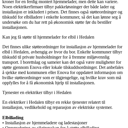
kroner for en ferdig montert hjemmelader, men dette kan variere.
Noen elektrikerfirmaer tilbyr pakkeløsninger der både lader og
installasjon er inkludert i prisen. Det finnes også støtteordninger og
tilskudd for elbilladere i enkelte kommuner, så det kan lønne seg å
undersøke om du har rett på økonomisk støtte før du bestiller
installasjonen.
Kan jeg få støtte til hjemmelader for elbil i Hedalen
Det finnes ulike støtteordninger for installasjon av hjemmelader for
elbil i Hedalen, avhengig av hvor du bor. Enkelte kommuner tilbyr
tilskudd til private husholdninger for å fremme miljøvennlig
transport. I borettslag og sameier kan det også være muligheter for
støtte gjennom Enova eller lokale tilskuddsordninger. Det anbefales
å sjekke med kommunen eller Enova for oppdatert informasjon om
hvilke støtteordninger som er tilgjengelige, og hvilke krav som må
oppfylles for å få økonomisk hjelp til installasjonen.
Tjenester en elektriker tilbyr i Hedalen
En elektriker i Hedalen tilbyr en rekke tjenester relatert til
installasjon, vedlikehold og reparasjon av elektriske systemer.
Elbillading
• Installasjon av hjemmeladere og ladestasjoner
• Oppgradering av sikringsskap for å støtte elbillading