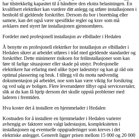
har tilstrekkelig kapasitet til å håndtere den ekstra belastningen. En
kvalifisert elektriker kan vurdere ditt anlegg og utføre installasjonen i
henhold til gjeldende forskrifter. Dersom du bor i borettslag eller
sameie, kan det også være spesifikke regler og krav som må
avklares med styret før installasjonen gjennomføres.
Fordeler med profesjonell installasjon av elbillader i Hedalen
Å benytte en profesjonell elektriker for installasjon av elbillader i
Hedalen sikrer at arbeidet utføres i tråd med gjeldende standarder og
forskrifter. Dette minimerer risikoen for feilinstallasjoner som kan
føre til farlige situasjoner eller skade på utstyr. Profesjonelle
elektrikere har erfaring med ulike typer ladeutstyr og kan gi råd om
optimal plassering og bruk. I tillegg vil du motta nødvendig
dokumentasjon på arbeidet, noe som kan være viktig for forsikring
og ved salg av boligen. Flere leverandører tilbyr også serviceavtaler,
slik at du kan få hjelp dersom det skulle oppstå problemer med
laderen i fremtiden.
Hva koster det å installere en hjemmelader i Hedalen
Kostnaden for å installere en hjemmelader i Hedalen varierer
avhengig av faktorer som valgt ladestasjon, kompleksiteten i
installasjonen og eventuelle oppgraderinger som kreves i det
elektriske anlegget. Generelt ligger prisen mellom 15 000 og 20 000