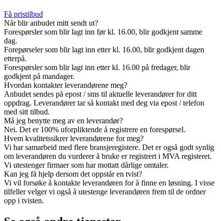
Få pristilbud
Når blir anbudet mitt sendt ut?
Forespørsler som blir lagt inn før kl. 16.00, blir godkjent samme
dag.
Forepørseler som blir lagt inn etter kl. 16.00, blir godkjent dagen
etterpå.
Forespørsler som blir lagt inn etter kl. 16.00 på fredager, blir
godkjent på mandager.
Hvordan kontakter leverandørene meg?
Anbudet sendes på epost / sms til aktuelle leverandører for ditt
oppdrag. Leverandører tar så kontakt med deg via epost / telefon
med sitt tilbud.
Må jeg benytte meg av en leverandør?
Nei. Det er 100% uforpliktende å registrere en forespørsel.
Hvem kvalitetssikrer leverandørene for meg?
Vi har samarbeid med flere bransjeregistere. Det er også godt synlig
om leverandøren du vurderer å bruke er registrert i MVA registeret.
Vi utestenger firmaer som har mottatt dårlige omtaler.
Kan jeg få hjelp dersom det oppstår en tvist?
Vi vil forsøke å kontakte leverandøren for å finne en løsning. I visse
tilfeller velger vi også å utestenge leverandøren frem til de ordner
opp i tvisten.