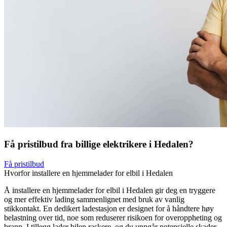
Få pristilbud fra billige elektrikere i Hedalen?
Få pristilbud
Hvorfor installere en hjemmelader for elbil i Hedalen
Å installere en hjemmelader for elbil i Hedalen gir deg en tryggere
og mer effektiv lading sammenlignet med bruk av vanlig
stikkontakt. En dedikert ladestasjon er designet for å håndtere høy
belastning over tid, noe som reduserer risikoen for overoppheting og
brann. I tillegg lader bilen raskere, og du unngår potensielle skader