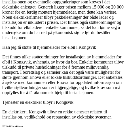
installasjonen og eventuelle oppgraderinger som kreves i det
elektriske anlegget. Generelt ligger prisen mellom 15 000 og 20 000
kroner for en ferdig montert hjemmelader, men dette kan variere.
Noen elektrikerfirmaer tilbyr pakkeløsninger der både lader og
installasjon er inkludert i prisen. Det finnes også støtteordninger og
tilskudd for elbilladere i enkelte kommuner, så det kan lønne seg å
undersøke om du har rett på økonomisk støtte før du bestiller
installasjonen.
Kan jeg få støtte til hjemmelader for elbil i Kongsvik
Det finnes ulike støtteordninger for installasjon av hjemmelader for
elbil i Kongsvik, avhengig av hvor du bor. Enkelte kommuner tilbyr
tilskudd til private husholdninger for å fremme miljøvennlig
transport. I borettslag og sameier kan det også være muligheter for
støtte gjennom Enova eller lokale tilskuddsordninger. Det anbefales
å sjekke med kommunen eller Enova for oppdatert informasjon om
hvilke støtteordninger som er tilgjengelige, og hvilke krav som må
oppfylles for å få økonomisk hjelp til installasjonen.
Tjenester en elektriker tilbyr i Kongsvik
En elektriker i Kongsvik tilbyr en rekke tjenester relatert til
installasjon, vedlikehold og reparasjon av elektriske systemer.