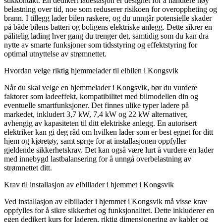
stikkontakt. En dedikert ladestasjon er designet for å håndtere høy
belastning over tid, noe som reduserer risikoen for overoppheting og
brann. I tillegg lader bilen raskere, og du unngår potensielle skader
på både bilens batteri og boligens elektriske anlegg. Dette sikrer en
pålitelig lading hver gang du trenger det, samtidig som du kan dra
nytte av smarte funksjoner som tidsstyring og effektstyring for
optimal utnyttelse av strømnettet.
Hvordan velge riktig hjemmelader til elbilen i Kongsvik
Når du skal velge en hjemmelader i Kongsvik, bør du vurdere
faktorer som ladeeffekt, kompatibilitet med bilmodellen din og
eventuelle smartfunksjoner. Det finnes ulike typer ladere på
markedet, inkludert 3,7 kW, 7,4 kW og 22 kW alternativer,
avhengig av kapasiteten til ditt elektriske anlegg. En autorisert
elektriker kan gi deg råd om hvilken lader som er best egnet for ditt
hjem og kjøretøy, samt sørge for at installasjonen oppfyller
gjeldende sikkerhetskrav. Det kan også være lurt å vurdere en lader
med innebygd lastbalansering for å unngå overbelastning av
strømnettet ditt.
Krav til installasjon av elbillader i hjemmet i Kongsvik
Ved installasjon av elbillader i hjemmet i Kongsvik må visse krav
oppfylles for å sikre sikkerhet og funksjonalitet. Dette inkluderer en
egen dedikert kurs for laderen, riktig dimensjonering av kabler og