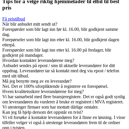
Tips for å velge riktig hjemmelader til elbil til best
pris
Få pristilbud
Når blir anbudet mitt sendt ut?
Forespørsler som blir lagt inn før kl. 16.00, blir godkjent samme
dag.
Forepørseler som blir lagt inn etter kl. 16.00, blir godkjent dagen
etterpå.
Forespørsler som blir lagt inn etter kl. 16.00 på fredager, blir
godkjent på mandager.
Hvordan kontakter leverandørene meg?
Anbudet sendes på epost / sms til aktuelle leverandører for ditt
oppdrag. Leverandører tar så kontakt med deg via epost / telefon
med sitt tilbud.
Må jeg benytte meg av en leverandør?
Nei. Det er 100% uforpliktende å registrere en forespørsel.
Hvem kvalitetssikrer leverandørene for meg?
Vi har samarbeid med flere bransjeregistere. Det er også godt synlig
om leverandøren du vurderer å bruke er registrert i MVA registeret.
Vi utestenger firmaer som har mottatt dårlige omtaler.
Kan jeg få hjelp dersom det oppstår en tvist?
Vi vil forsøke å kontakte leverandøren for å finne en løsning. I visse
tilfeller velger vi også å utestenge leverandøren frem til de ordner
opp i tvisten.