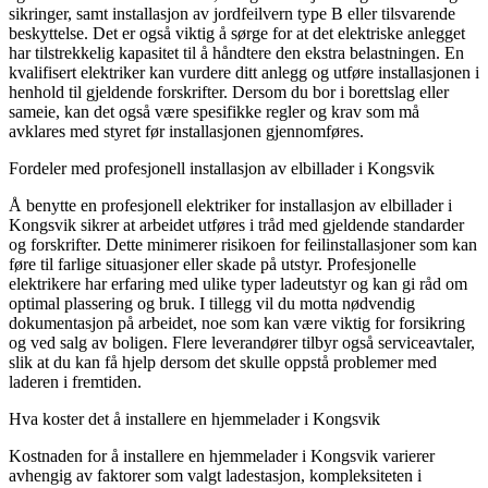
sikringer, samt installasjon av jordfeilvern type B eller tilsvarende
beskyttelse. Det er også viktig å sørge for at det elektriske anlegget
har tilstrekkelig kapasitet til å håndtere den ekstra belastningen. En
kvalifisert elektriker kan vurdere ditt anlegg og utføre installasjonen i
henhold til gjeldende forskrifter. Dersom du bor i borettslag eller
sameie, kan det også være spesifikke regler og krav som må
avklares med styret før installasjonen gjennomføres.
Fordeler med profesjonell installasjon av elbillader i Kongsvik
Å benytte en profesjonell elektriker for installasjon av elbillader i
Kongsvik sikrer at arbeidet utføres i tråd med gjeldende standarder
og forskrifter. Dette minimerer risikoen for feilinstallasjoner som kan
føre til farlige situasjoner eller skade på utstyr. Profesjonelle
elektrikere har erfaring med ulike typer ladeutstyr og kan gi råd om
optimal plassering og bruk. I tillegg vil du motta nødvendig
dokumentasjon på arbeidet, noe som kan være viktig for forsikring
og ved salg av boligen. Flere leverandører tilbyr også serviceavtaler,
slik at du kan få hjelp dersom det skulle oppstå problemer med
laderen i fremtiden.
Hva koster det å installere en hjemmelader i Kongsvik
Kostnaden for å installere en hjemmelader i Kongsvik varierer
avhengig av faktorer som valgt ladestasjon, kompleksiteten i