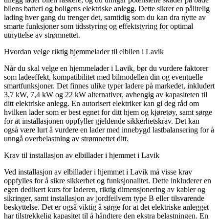
bilens batteri og boligens elektriske anlegg. Dette sikrer en pålitelig
lading hver gang du trenger det, samtidig som du kan dra nytte av
smarte funksjoner som tidsstyring og effektstyring for optimal
utnyttelse av strømnettet.
Hvordan velge riktig hjemmelader til elbilen i Lavik
Når du skal velge en hjemmelader i Lavik, bør du vurdere faktorer
som ladeeffekt, kompatibilitet med bilmodellen din og eventuelle
smartfunksjoner. Det finnes ulike typer ladere på markedet, inkludert
3,7 kW, 7,4 kW og 22 kW alternativer, avhengig av kapasiteten til
ditt elektriske anlegg. En autorisert elektriker kan gi deg råd om
hvilken lader som er best egnet for ditt hjem og kjøretøy, samt sørge
for at installasjonen oppfyller gjeldende sikkerhetskrav. Det kan
også være lurt å vurdere en lader med innebygd lastbalansering for å
unngå overbelastning av strømnettet ditt.
Krav til installasjon av elbillader i hjemmet i Lavik
Ved installasjon av elbillader i hjemmet i Lavik må visse krav
oppfylles for å sikre sikkerhet og funksjonalitet. Dette inkluderer en
egen dedikert kurs for laderen, riktig dimensjonering av kabler og
sikringer, samt installasjon av jordfeilvern type B eller tilsvarende
beskyttelse. Det er også viktig å sørge for at det elektriske anlegget
har tilstrekkelig kapasitet til å håndtere den ekstra belastningen. En