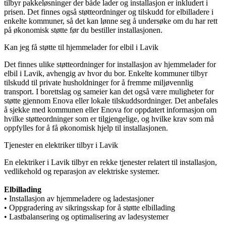
tilbyr pakkeløsninger der både lader og installasjon er inkludert i
prisen. Det finnes også støtteordninger og tilskudd for elbilladere i
enkelte kommuner, så det kan lønne seg å undersøke om du har rett
på økonomisk støtte før du bestiller installasjonen.
Kan jeg få støtte til hjemmelader for elbil i Lavik
Det finnes ulike støtteordninger for installasjon av hjemmelader for
elbil i Lavik, avhengig av hvor du bor. Enkelte kommuner tilbyr
tilskudd til private husholdninger for å fremme miljøvennlig
transport. I borettslag og sameier kan det også være muligheter for
støtte gjennom Enova eller lokale tilskuddsordninger. Det anbefales
å sjekke med kommunen eller Enova for oppdatert informasjon om
hvilke støtteordninger som er tilgjengelige, og hvilke krav som må
oppfylles for å få økonomisk hjelp til installasjonen.
Tjenester en elektriker tilbyr i Lavik
En elektriker i Lavik tilbyr en rekke tjenester relatert til installasjon,
vedlikehold og reparasjon av elektriske systemer.
Elbillading
• Installasjon av hjemmeladere og ladestasjoner
• Oppgradering av sikringsskap for å støtte elbillading
• Lastbalansering og optimalisering av ladesystemer