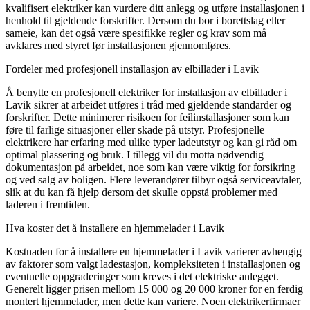
kvalifisert elektriker kan vurdere ditt anlegg og utføre installasjonen i
henhold til gjeldende forskrifter. Dersom du bor i borettslag eller
sameie, kan det også være spesifikke regler og krav som må
avklares med styret før installasjonen gjennomføres.
Fordeler med profesjonell installasjon av elbillader i Lavik
Å benytte en profesjonell elektriker for installasjon av elbillader i
Lavik sikrer at arbeidet utføres i tråd med gjeldende standarder og
forskrifter. Dette minimerer risikoen for feilinstallasjoner som kan
føre til farlige situasjoner eller skade på utstyr. Profesjonelle
elektrikere har erfaring med ulike typer ladeutstyr og kan gi råd om
optimal plassering og bruk. I tillegg vil du motta nødvendig
dokumentasjon på arbeidet, noe som kan være viktig for forsikring
og ved salg av boligen. Flere leverandører tilbyr også serviceavtaler,
slik at du kan få hjelp dersom det skulle oppstå problemer med
laderen i fremtiden.
Hva koster det å installere en hjemmelader i Lavik
Kostnaden for å installere en hjemmelader i Lavik varierer avhengig
av faktorer som valgt ladestasjon, kompleksiteten i installasjonen og
eventuelle oppgraderinger som kreves i det elektriske anlegget.
Generelt ligger prisen mellom 15 000 og 20 000 kroner for en ferdig
montert hjemmelader, men dette kan variere. Noen elektrikerfirmaer