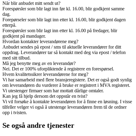
Når blir anbudet mitt sendt ut?
Forespørsler som blir lagt inn før kl. 16.00, blir godkjent samme
dag.
Forepørseler som blir lagt inn etter kl. 16.00, blir godkjent dagen
etterpå.
Forespørsler som blir lagt inn etter kl. 16.00 på fredager, blir
godkjent på mandager.
Hvordan kontakter leverandørene meg?
Anbudet sendes på epost / sms til aktuelle leverandører for ditt
oppdrag. Leverandører tar så kontakt med deg via epost / telefon
med sitt tilbud.
Må jeg benytte meg av en leverandør?
Nei. Det er 100% uforpliktende å registrere en forespørsel.
Hvem kvalitetssikrer leverandørene for meg?
Vi har samarbeid med flere bransjeregistere. Det er også godt synlig
om leverandøren du vurderer å bruke er registrert i MVA registeret.
Vi utestenger firmaer som har mottatt dårlige omtaler.
Kan jeg få hjelp dersom det oppstår en tvist?
Vi vil forsøke å kontakte leverandøren for å finne en løsning. I visse
tilfeller velger vi også å utestenge leverandøren frem til de ordner
opp i tvisten.
Se også andre tjenester