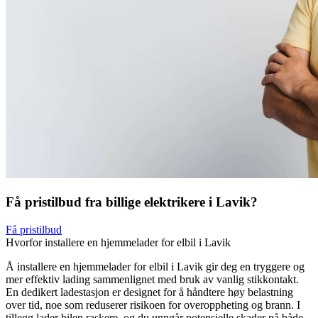
Få pristilbud fra billige elektrikere i Lavik?
Få pristilbud
Hvorfor installere en hjemmelader for elbil i Lavik
Å installere en hjemmelader for elbil i Lavik gir deg en tryggere og
mer effektiv lading sammenlignet med bruk av vanlig stikkontakt.
En dedikert ladestasjon er designet for å håndtere høy belastning
over tid, noe som reduserer risikoen for overoppheting og brann. I
tillegg lader bilen raskere, og du unngår potensielle skader på både