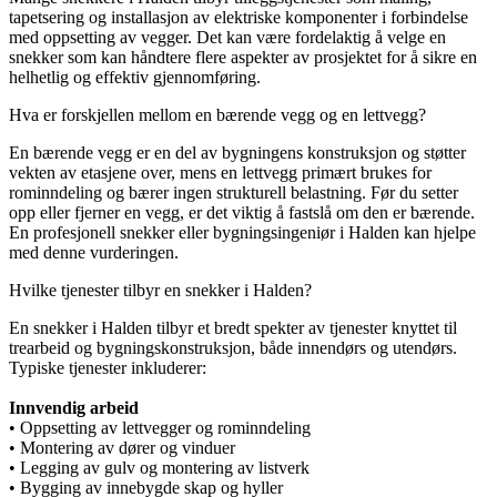
tapetsering og installasjon av elektriske komponenter i forbindelse
med oppsetting av vegger. Det kan være fordelaktig å velge en
snekker som kan håndtere flere aspekter av prosjektet for å sikre en
helhetlig og effektiv gjennomføring.
Hva er forskjellen mellom en bærende vegg og en lettvegg?
En bærende vegg er en del av bygningens konstruksjon og støtter
vekten av etasjene over, mens en lettvegg primært brukes for
rominndeling og bærer ingen strukturell belastning. Før du setter
opp eller fjerner en vegg, er det viktig å fastslå om den er bærende.
En profesjonell snekker eller bygningsingeniør i Halden kan hjelpe
med denne vurderingen.
Hvilke tjenester tilbyr en snekker i Halden?
En snekker i Halden tilbyr et bredt spekter av tjenester knyttet til
trearbeid og bygningskonstruksjon, både innendørs og utendørs.
Typiske tjenester inkluderer:
Innvendig arbeid
• Oppsetting av lettvegger og rominndeling
• Montering av dører og vinduer
• Legging av gulv og montering av listverk
• Bygging av innebygde skap og hyller