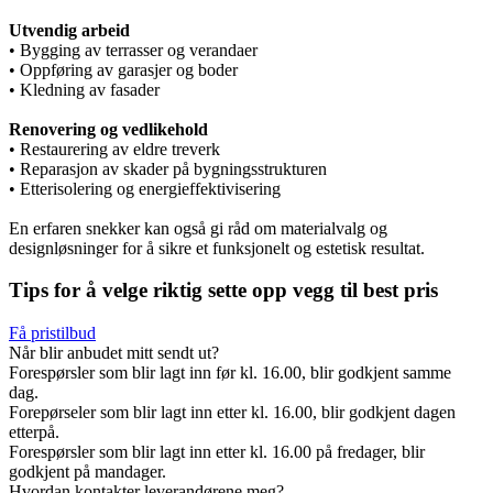
Utvendig arbeid
• Bygging av terrasser og verandaer
• Oppføring av garasjer og boder
• Kledning av fasader
Renovering og vedlikehold
• Restaurering av eldre treverk
• Reparasjon av skader på bygningsstrukturen
• Etterisolering og energieffektivisering
En erfaren snekker kan også gi råd om materialvalg og
designløsninger for å sikre et funksjonelt og estetisk resultat.
Tips for å velge riktig sette opp vegg til best pris
Få pristilbud
Når blir anbudet mitt sendt ut?
Forespørsler som blir lagt inn før kl. 16.00, blir godkjent samme
dag.
Forepørseler som blir lagt inn etter kl. 16.00, blir godkjent dagen
etterpå.
Forespørsler som blir lagt inn etter kl. 16.00 på fredager, blir
godkjent på mandager.
Hvordan kontakter leverandørene meg?