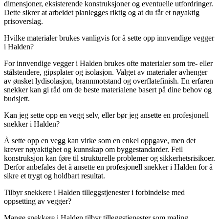
dimensjoner, eksisterende konstruksjoner og eventuelle utfordringer.
Dette sikrer at arbeidet planlegges riktig og at du får et nøyaktig
prisoverslag.
Hvilke materialer brukes vanligvis for å sette opp innvendige vegger
i Halden?
For innvendige vegger i Halden brukes ofte materialer som tre- eller
stålstendere, gipsplater og isolasjon. Valget av materialer avhenger
av ønsket lydisolasjon, brannmotstand og overflatefinish. En erfaren
snekker kan gi råd om de beste materialene basert på dine behov og
budsjett.
Kan jeg sette opp en vegg selv, eller bør jeg ansette en profesjonell
snekker i Halden?
Å sette opp en vegg kan virke som en enkel oppgave, men det
krever nøyaktighet og kunnskap om byggestandarder. Feil
konstruksjon kan føre til strukturelle problemer og sikkerhetsrisikoer.
Derfor anbefales det å ansette en profesjonell snekker i Halden for å
sikre et trygt og holdbart resultat.
Tilbyr snekkere i Halden tilleggstjenester i forbindelse med
oppsetting av vegger?
Mange snekkere i Halden tilbyr tilleggstjenester som maling,