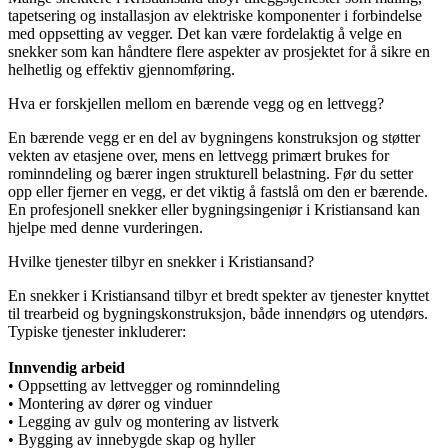
tapetsering og installasjon av elektriske komponenter i forbindelse
med oppsetting av vegger. Det kan være fordelaktig å velge en
snekker som kan håndtere flere aspekter av prosjektet for å sikre en
helhetlig og effektiv gjennomføring.
Hva er forskjellen mellom en bærende vegg og en lettvegg?
En bærende vegg er en del av bygningens konstruksjon og støtter
vekten av etasjene over, mens en lettvegg primært brukes for
rominndeling og bærer ingen strukturell belastning. Før du setter
opp eller fjerner en vegg, er det viktig å fastslå om den er bærende.
En profesjonell snekker eller bygningsingeniør i Kristiansand kan
hjelpe med denne vurderingen.
Hvilke tjenester tilbyr en snekker i Kristiansand?
En snekker i Kristiansand tilbyr et bredt spekter av tjenester knyttet
til trearbeid og bygningskonstruksjon, både innendørs og utendørs.
Typiske tjenester inkluderer:
Innvendig arbeid
• Oppsetting av lettvegger og rominndeling
• Montering av dører og vinduer
• Legging av gulv og montering av listverk
• Bygging av innebygde skap og hyller