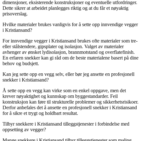
dimensjoner, eksisterende konstruksjoner og eventuelle utfordringer.
Dette sikrer at arbeidet planlegges riktig og at du får et nøyaktig
prisoverslag.
Hvilke materialer brukes vanligvis for å sette opp innvendige vegger
i Kristiansand?
For innvendige vegger i Kristiansand brukes ofte materialer som tre-
eller stålstendere, gipsplater og isolasjon. Valget av materialer
avhenger av ønsket lydisolasjon, brannmotstand og overflatefinish.
En erfaren snekker kan gi råd om de beste materialene basert på dine
behov og budsjett.
Kan jeg sette opp en vegg selv, eller bør jeg ansette en profesjonell
snekker i Kristiansand?
Å sette opp en vegg kan virke som en enkel oppgave, men det
krever nøyaktighet og kunnskap om byggestandarder. Feil
konstruksjon kan føre til strukturelle problemer og sikkerhetsrisikoer.
Derfor anbefales det å ansette en profesjonell snekker i Kristiansand
for å sikre et trygt og holdbart resultat.
Tilbyr snekkere i Kristiansand tilleggstjenester i forbindelse med
oppsetting av vegger?
Mange snekkere i Kristiansand tilbyr tilleggstjenester som maling,