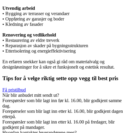
Utvendig arbeid
• Bygging av terrasser og verandaer
• Oppføring av garasjer og boder
• Kledning av fasader
Renovering og vedlikehold
• Restaurering av eldre treverk
• Reparasjon av skader på bygningsstrukturen
• Etterisolering og energieffektivisering
En erfaren snekker kan også gi råd om materialvalg og
designløsninger for å sikre et funksjonelt og estetisk resultat.
Tips for å velge riktig sette opp vegg til best pris
Få pristilbud
Når blir anbudet mitt sendt ut?
Forespørsler som blir lagt inn før kl. 16.00, blir godkjent samme
dag.
Forepørseler som blir lagt inn etter kl. 16.00, blir godkjent dagen
etterpå.
Forespørsler som blir lagt inn etter kl. 16.00 på fredager, blir
godkjent på mandager.
Hvordan kontakter leverandørene meg?