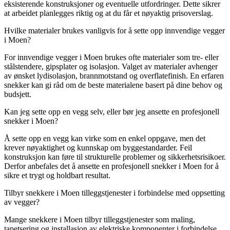
eksisterende konstruksjoner og eventuelle utfordringer. Dette sikrer
at arbeidet planlegges riktig og at du får et nøyaktig prisoverslag.
Hvilke materialer brukes vanligvis for å sette opp innvendige vegger
i Moen?
For innvendige vegger i Moen brukes ofte materialer som tre- eller
stålstendere, gipsplater og isolasjon. Valget av materialer avhenger
av ønsket lydisolasjon, brannmotstand og overflatefinish. En erfaren
snekker kan gi råd om de beste materialene basert på dine behov og
budsjett.
Kan jeg sette opp en vegg selv, eller bør jeg ansette en profesjonell
snekker i Moen?
Å sette opp en vegg kan virke som en enkel oppgave, men det
krever nøyaktighet og kunnskap om byggestandarder. Feil
konstruksjon kan føre til strukturelle problemer og sikkerhetsrisikoer.
Derfor anbefales det å ansette en profesjonell snekker i Moen for å
sikre et trygt og holdbart resultat.
Tilbyr snekkere i Moen tilleggstjenester i forbindelse med oppsetting
av vegger?
Mange snekkere i Moen tilbyr tilleggstjenester som maling,
tapetsering og installasjon av elektriske komponenter i forbindelse