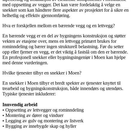
med oppsetting av vegger. Det kan være fordelaktig å velge en
snekker som kan håndtere flere aspekter av prosjektet for å sikre en
helhetlig og effektiv gjennomføring.
Hva er forskjellen mellom en bærende vegg og en lettvegg?
En bærende vegg er en del av bygningens konstruksjon og støtter
vekten av etasjene over, mens en lettvegg primært brukes for
rominndeling og bærer ingen strukturell belastning. Før du setter
opp eller fjerner en vegg, er det viktig å fastslå om den er bærende.
En profesjonell snekker eller bygningsingeniør i Moen kan hjelpe
med denne vurderingen.
Hvilke tjenester tilbyr en snekker i Moen?
En snekker i Moen tilbyr et bredt spekter av tjenester knyttet til
trearbeid og bygningskonstruksjon, både innendørs og utendørs.
Typiske tjenester inkluderer:
Innvendig arbeid
• Oppsetting av lettvegger og rominndeling
• Montering av dører og vinduer
• Legging av gulv og montering av listverk
• Bygging av innebygde skap og hyller