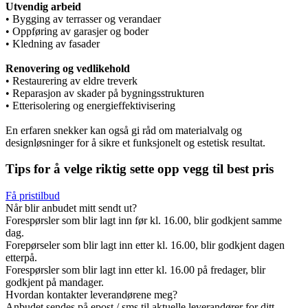
Utvendig arbeid
• Bygging av terrasser og verandaer
• Oppføring av garasjer og boder
• Kledning av fasader
Renovering og vedlikehold
• Restaurering av eldre treverk
• Reparasjon av skader på bygningsstrukturen
• Etterisolering og energieffektivisering
En erfaren snekker kan også gi råd om materialvalg og
designløsninger for å sikre et funksjonelt og estetisk resultat.
Tips for å velge riktig sette opp vegg til best pris
Få pristilbud
Når blir anbudet mitt sendt ut?
Forespørsler som blir lagt inn før kl. 16.00, blir godkjent samme
dag.
Forepørseler som blir lagt inn etter kl. 16.00, blir godkjent dagen
etterpå.
Forespørsler som blir lagt inn etter kl. 16.00 på fredager, blir
godkjent på mandager.
Hvordan kontakter leverandørene meg?
Anbudet sendes på epost / sms til aktuelle leverandører for ditt