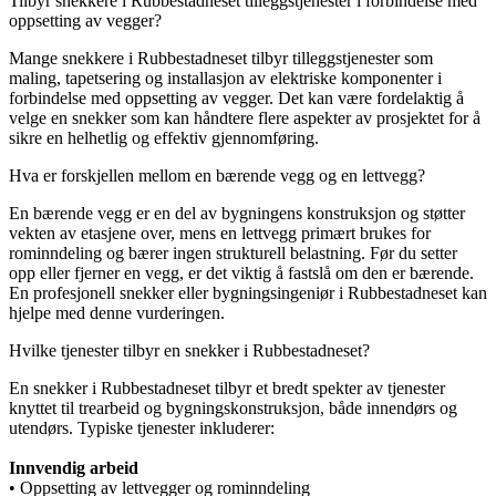
Tilbyr snekkere i Rubbestadneset tilleggstjenester i forbindelse med
oppsetting av vegger?
Mange snekkere i Rubbestadneset tilbyr tilleggstjenester som
maling, tapetsering og installasjon av elektriske komponenter i
forbindelse med oppsetting av vegger. Det kan være fordelaktig å
velge en snekker som kan håndtere flere aspekter av prosjektet for å
sikre en helhetlig og effektiv gjennomføring.
Hva er forskjellen mellom en bærende vegg og en lettvegg?
En bærende vegg er en del av bygningens konstruksjon og støtter
vekten av etasjene over, mens en lettvegg primært brukes for
rominndeling og bærer ingen strukturell belastning. Før du setter
opp eller fjerner en vegg, er det viktig å fastslå om den er bærende.
En profesjonell snekker eller bygningsingeniør i Rubbestadneset kan
hjelpe med denne vurderingen.
Hvilke tjenester tilbyr en snekker i Rubbestadneset?
En snekker i Rubbestadneset tilbyr et bredt spekter av tjenester
knyttet til trearbeid og bygningskonstruksjon, både innendørs og
utendørs. Typiske tjenester inkluderer:
Innvendig arbeid
• Oppsetting av lettvegger og rominndeling