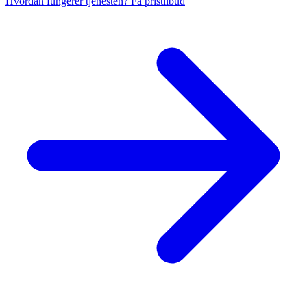
Hvordan fungerer tjenesten?
Få pristilbud