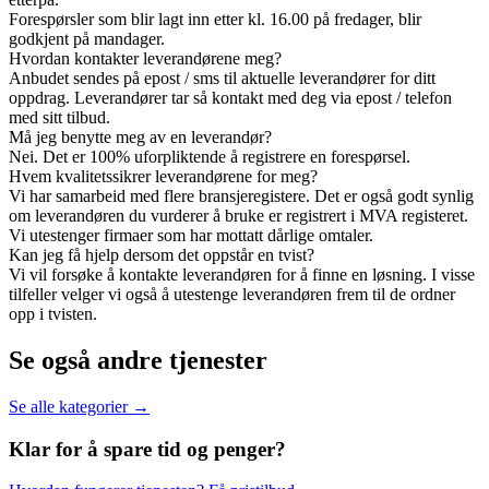
Forespørsler som blir lagt inn etter kl. 16.00 på fredager, blir
godkjent på mandager.
Hvordan kontakter leverandørene meg?
Anbudet sendes på epost / sms til aktuelle leverandører for ditt
oppdrag. Leverandører tar så kontakt med deg via epost / telefon
med sitt tilbud.
Må jeg benytte meg av en leverandør?
Nei. Det er 100% uforpliktende å registrere en forespørsel.
Hvem kvalitetssikrer leverandørene for meg?
Vi har samarbeid med flere bransjeregistere. Det er også godt synlig
om leverandøren du vurderer å bruke er registrert i MVA registeret.
Vi utestenger firmaer som har mottatt dårlige omtaler.
Kan jeg få hjelp dersom det oppstår en tvist?
Vi vil forsøke å kontakte leverandøren for å finne en løsning. I visse
tilfeller velger vi også å utestenge leverandøren frem til de ordner
opp i tvisten.
Se også andre tjenester
Se alle kategorier →
Klar for å spare
tid og penger?