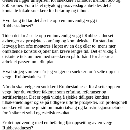
Generelt ligger timeprisen for snekkere i området mellom 600 og
850 kroner. For å få et nøyaktig prisoverslag anbefales det å
kontakte lokale snekkere for befaring og tilbud.
Hvor lang tid tar det å sette opp en innvendig vegg i
Rubbestadneset?
Tiden det tar å sette opp en innvendig vegg i Rubbestadneset
avhenger av prosjektets omfang og kompleksitet. En standard
lettvegg kan ofte monteres i løpet av en dag eller to, mens mer
omfattende konstruksjoner kan kreve lengre tid. Det er viktig å
diskutere tidsrammen med snekkeren på forhånd for å sikre at
arbeidet passer inn i din plan.
Hva bør jeg vurdere når jeg velger en snekker for å sette opp en
vegg i Rubbestadneset?
Når du skal velge en snekker i Rubbestadneset for å sette opp en
vegg, bør du vurdere faktorer som erfaring, referanser og
sertifiseringer. Det er også viktig å sjekke tidligere kunders
tilbakemeldinger og se på tidligere utførte prosjekter. En profesjonell
snekker vil kunne gi råd om materialvalg og konstruksjonsmetoder
for å sikre et solid og estetisk resultat.
Er det nødvendig med en befaring før oppsetting av en vegg i
Rubbestadneset?