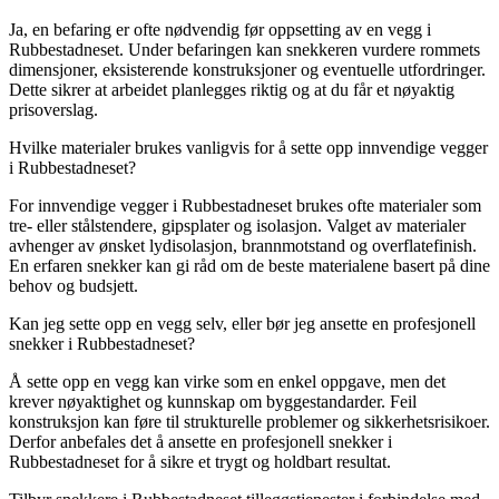
Ja, en befaring er ofte nødvendig før oppsetting av en vegg i
Rubbestadneset. Under befaringen kan snekkeren vurdere rommets
dimensjoner, eksisterende konstruksjoner og eventuelle utfordringer.
Dette sikrer at arbeidet planlegges riktig og at du får et nøyaktig
prisoverslag.
Hvilke materialer brukes vanligvis for å sette opp innvendige vegger
i Rubbestadneset?
For innvendige vegger i Rubbestadneset brukes ofte materialer som
tre- eller stålstendere, gipsplater og isolasjon. Valget av materialer
avhenger av ønsket lydisolasjon, brannmotstand og overflatefinish.
En erfaren snekker kan gi råd om de beste materialene basert på dine
behov og budsjett.
Kan jeg sette opp en vegg selv, eller bør jeg ansette en profesjonell
snekker i Rubbestadneset?
Å sette opp en vegg kan virke som en enkel oppgave, men det
krever nøyaktighet og kunnskap om byggestandarder. Feil
konstruksjon kan føre til strukturelle problemer og sikkerhetsrisikoer.
Derfor anbefales det å ansette en profesjonell snekker i
Rubbestadneset for å sikre et trygt og holdbart resultat.