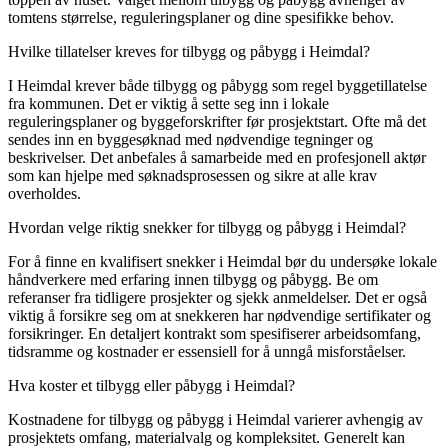
tomtens størrelse, reguleringsplaner og dine spesifikke behov.
Hvilke tillatelser kreves for tilbygg og påbygg i Heimdal?
I Heimdal krever både tilbygg og påbygg som regel byggetillatelse
fra kommunen. Det er viktig å sette seg inn i lokale
reguleringsplaner og byggeforskrifter før prosjektstart. Ofte må det
sendes inn en byggesøknad med nødvendige tegninger og
beskrivelser. Det anbefales å samarbeide med en profesjonell aktør
som kan hjelpe med søknadsprosessen og sikre at alle krav
overholdes.
Hvordan velge riktig snekker for tilbygg og påbygg i Heimdal?
For å finne en kvalifisert snekker i Heimdal bør du undersøke lokale
håndverkere med erfaring innen tilbygg og påbygg. Be om
referanser fra tidligere prosjekter og sjekk anmeldelser. Det er også
viktig å forsikre seg om at snekkeren har nødvendige sertifikater og
forsikringer. En detaljert kontrakt som spesifiserer arbeidsomfang,
tidsramme og kostnader er essensiell for å unngå misforståelser.
Hva koster et tilbygg eller påbygg i Heimdal?
Kostnadene for tilbygg og påbygg i Heimdal varierer avhengig av
prosjektets omfang, materialvalg og kompleksitet. Generelt kan