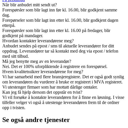
Når blir anbudet mitt sendt ut?
Forespørsler som blir lagt inn før kl. 16.00, blir godkjent samme
dag.
Forepørseler som blir lagt inn etter kl. 16.00, blir godkjent dagen
etterpå.
Forespørsler som blir lagt inn etter kl. 16.00 på fredager, blir
godkjent på mandager.
Hvordan kontakter leverandørene meg?
Anbudet sendes på epost / sms til aktuelle leverandører for ditt
oppdrag. Leverandører tar så kontakt med deg via epost / telefon
med sitt tilbud.
Må jeg benytte meg av en leverandør?
Nei. Det er 100% uforpliktende å registrere en forespørsel.
Hvem kvalitetssikrer leverandørene for meg?
Vi har samarbeid med flere bransjeregistere. Det er også godt synlig
om leverandøren du vurderer å bruke er registrert i MVA registeret.
Vi utestenger firmaer som har mottatt dårlige omtaler.
Kan jeg få hjelp dersom det oppstår en tvist?
Vi vil forsøke å kontakte leverandøren for å finne en løsning. I visse
tilfeller velger vi også å utestenge leverandøren frem til de ordner
opp i tvisten.
Se også andre tjenester