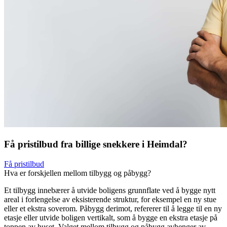
Få pristilbud fra billige snekkere i Heimdal?
Få pristilbud
Hva er forskjellen mellom tilbygg og påbygg?
Et tilbygg innebærer å utvide boligens grunnflate ved å bygge nytt
areal i forlengelse av eksisterende struktur, for eksempel en ny stue
eller et ekstra soverom. Påbygg derimot, refererer til å legge til en ny
etasje eller utvide boligen vertikalt, som å bygge en ekstra etasje på
toppen av huset. Valget mellom tilbygg og påbygg avhenger av