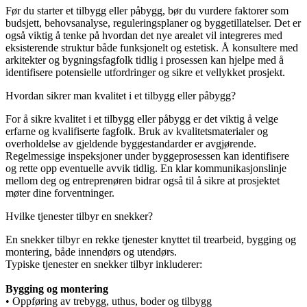
Før du starter et tilbygg eller påbygg, bør du vurdere faktorer som
budsjett, behovsanalyse, reguleringsplaner og byggetillatelser. Det er
også viktig å tenke på hvordan det nye arealet vil integreres med
eksisterende struktur både funksjonelt og estetisk. Å konsultere med
arkitekter og bygningsfagfolk tidlig i prosessen kan hjelpe med å
identifisere potensielle utfordringer og sikre et vellykket prosjekt.
Hvordan sikrer man kvalitet i et tilbygg eller påbygg?
For å sikre kvalitet i et tilbygg eller påbygg er det viktig å velge
erfarne og kvalifiserte fagfolk. Bruk av kvalitetsmaterialer og
overholdelse av gjeldende byggestandarder er avgjørende.
Regelmessige inspeksjoner under byggeprosessen kan identifisere
og rette opp eventuelle avvik tidlig. En klar kommunikasjonslinje
mellom deg og entreprenøren bidrar også til å sikre at prosjektet
møter dine forventninger.
Hvilke tjenester tilbyr en snekker?
En snekker tilbyr en rekke tjenester knyttet til trearbeid, bygging og
montering, både innendørs og utendørs.
Typiske tjenester en snekker tilbyr inkluderer:
Bygging og montering
• Oppføring av trebygg, uthus, boder og tilbygg