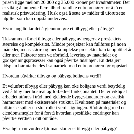
prisen ligge mellom 20.000 og 35.000 kroner per kvadratmeter. Det
er viktig å innhente flere tilbud fra ulike entreprenører for å få en
realistisk prisvurdering. Husk også å sette av midler til uforutsette
utgifter som kan oppstå underveis.
Hvor lang tid tar det å gjennomføre et tilbygg eller påbygg?
Tidsrammen for et tilbygg eller påbygg avhenger av prosjektets
størrelse og kompleksitet. Mindre prosjekter kan fullføres på noen
måneder, mens større og mer komplekse prosjekter kan ta opptil et år
eller mer. Faktorer som værforhold, levering av materialer og
godkjenningsprosesser kan også påvirke tidslinjen. En detaljert
tidsplan bør utarbeides i samarbeid med entreprenøren før oppstart.
Hvordan påvirker tilbygg og påbygg boligens verdi?
Et velutført tilbygg eller påbygg kan øke boligens verdi betydelig
ved å tilby mer boareal og forbedret funksjonalitet. Det er viktig at
arbeidet utføres i tråd med gjeldende byggestandarder og estetisk
harmonerer med eksisterende struktur. Kvaliteten på materialer og
utførelse spiller en stor rolle i verdistigningen. Rådfør deg med en
eiendomsmegler for å forstå hvordan spesifikke endringer kan
påvirke verdien i ditt område.
Hva bør man vurdere før man starter et tilbygg eller påbygg?