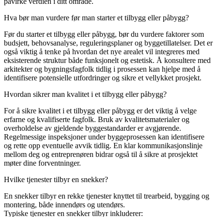
påvirke verdien i ditt område.
Hva bør man vurdere før man starter et tilbygg eller påbygg?
Før du starter et tilbygg eller påbygg, bør du vurdere faktorer som
budsjett, behovsanalyse, reguleringsplaner og byggetillatelser. Det er
også viktig å tenke på hvordan det nye arealet vil integreres med
eksisterende struktur både funksjonelt og estetisk. Å konsultere med
arkitekter og bygningsfagfolk tidlig i prosessen kan hjelpe med å
identifisere potensielle utfordringer og sikre et vellykket prosjekt.
Hvordan sikrer man kvalitet i et tilbygg eller påbygg?
For å sikre kvalitet i et tilbygg eller påbygg er det viktig å velge
erfarne og kvalifiserte fagfolk. Bruk av kvalitetsmaterialer og
overholdelse av gjeldende byggestandarder er avgjørende.
Regelmessige inspeksjoner under byggeprosessen kan identifisere
og rette opp eventuelle avvik tidlig. En klar kommunikasjonslinje
mellom deg og entreprenøren bidrar også til å sikre at prosjektet
møter dine forventninger.
Hvilke tjenester tilbyr en snekker?
En snekker tilbyr en rekke tjenester knyttet til trearbeid, bygging og
montering, både innendørs og utendørs.
Typiske tjenester en snekker tilbyr inkluderer: