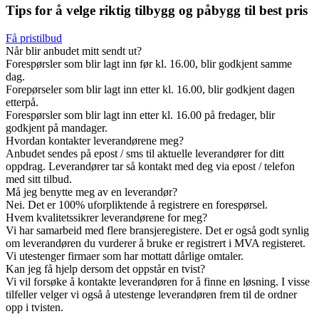
Tips for å velge riktig tilbygg og påbygg til best pris
Få pristilbud
Når blir anbudet mitt sendt ut?
Forespørsler som blir lagt inn før kl. 16.00, blir godkjent samme
dag.
Forepørseler som blir lagt inn etter kl. 16.00, blir godkjent dagen
etterpå.
Forespørsler som blir lagt inn etter kl. 16.00 på fredager, blir
godkjent på mandager.
Hvordan kontakter leverandørene meg?
Anbudet sendes på epost / sms til aktuelle leverandører for ditt
oppdrag. Leverandører tar så kontakt med deg via epost / telefon
med sitt tilbud.
Må jeg benytte meg av en leverandør?
Nei. Det er 100% uforpliktende å registrere en forespørsel.
Hvem kvalitetssikrer leverandørene for meg?
Vi har samarbeid med flere bransjeregistere. Det er også godt synlig
om leverandøren du vurderer å bruke er registrert i MVA registeret.
Vi utestenger firmaer som har mottatt dårlige omtaler.
Kan jeg få hjelp dersom det oppstår en tvist?
Vi vil forsøke å kontakte leverandøren for å finne en løsning. I visse
tilfeller velger vi også å utestenge leverandøren frem til de ordner
opp i tvisten.