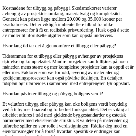
Kostnadene for tilbygg og påbygg i Skedsmokorset varierer
avhengig av prosjektets omfang, materialvalg og kompleksitet.
Generelt kan prisen ligge mellom 20.000 og 35.000 kroner per
kvadratmeter. Det er viktig å innhente flere tilbud fra ulike
entreprenører for å få en realistisk prisvurdering. Husk også å sette
av midler til uforutsette utgifter som kan oppstå underveis.
Hvor lang tid tar det å gjennomføre et tilbygg eller påbygg?
Tidsrammen for et tilbygg eller påbygg avhenger av prosjektets
størrelse og kompleksitet. Mindre prosjekter kan fullføres på noen
måneder, mens større og mer komplekse prosjekter kan ta opptil et år
eller mer. Faktorer som værforhold, levering av materialer og
godkjenningsprosesser kan også påvirke tidslinjen. En detaljert
tidsplan bør utarbeides i samarbeid med entreprenøren før oppstart.
Hvordan påvirker tilbygg og påbygg boligens verdi?
Et velutført tilbygg eller påbygg kan øke boligens verdi betydelig
ved å tilby mer boareal og forbedret funksjonalitet. Det er viktig at
arbeidet utføres i tråd med gjeldende byggestandarder og estetisk
harmonerer med eksisterende struktur. Kvaliteten på materialer og
utførelse spiller en stor rolle i verdistigningen. Rådfør deg med en
eiendomsmegler for å forstå hvordan spesifikke endringer kan