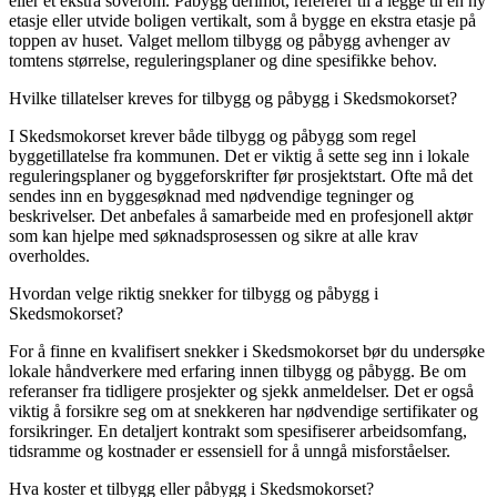
eller et ekstra soverom. Påbygg derimot, refererer til å legge til en ny
etasje eller utvide boligen vertikalt, som å bygge en ekstra etasje på
toppen av huset. Valget mellom tilbygg og påbygg avhenger av
tomtens størrelse, reguleringsplaner og dine spesifikke behov.
Hvilke tillatelser kreves for tilbygg og påbygg i Skedsmokorset?
I Skedsmokorset krever både tilbygg og påbygg som regel
byggetillatelse fra kommunen. Det er viktig å sette seg inn i lokale
reguleringsplaner og byggeforskrifter før prosjektstart. Ofte må det
sendes inn en byggesøknad med nødvendige tegninger og
beskrivelser. Det anbefales å samarbeide med en profesjonell aktør
som kan hjelpe med søknadsprosessen og sikre at alle krav
overholdes.
Hvordan velge riktig snekker for tilbygg og påbygg i
Skedsmokorset?
For å finne en kvalifisert snekker i Skedsmokorset bør du undersøke
lokale håndverkere med erfaring innen tilbygg og påbygg. Be om
referanser fra tidligere prosjekter og sjekk anmeldelser. Det er også
viktig å forsikre seg om at snekkeren har nødvendige sertifikater og
forsikringer. En detaljert kontrakt som spesifiserer arbeidsomfang,
tidsramme og kostnader er essensiell for å unngå misforståelser.
Hva koster et tilbygg eller påbygg i Skedsmokorset?