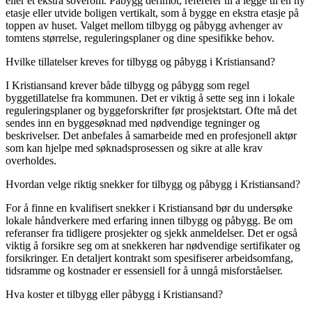
eller et ekstra soverom. Påbygg derimot, refererer til å legge til en ny
etasje eller utvide boligen vertikalt, som å bygge en ekstra etasje på
toppen av huset. Valget mellom tilbygg og påbygg avhenger av
tomtens størrelse, reguleringsplaner og dine spesifikke behov.
Hvilke tillatelser kreves for tilbygg og påbygg i Kristiansand?
I Kristiansand krever både tilbygg og påbygg som regel
byggetillatelse fra kommunen. Det er viktig å sette seg inn i lokale
reguleringsplaner og byggeforskrifter før prosjektstart. Ofte må det
sendes inn en byggesøknad med nødvendige tegninger og
beskrivelser. Det anbefales å samarbeide med en profesjonell aktør
som kan hjelpe med søknadsprosessen og sikre at alle krav
overholdes.
Hvordan velge riktig snekker for tilbygg og påbygg i Kristiansand?
For å finne en kvalifisert snekker i Kristiansand bør du undersøke
lokale håndverkere med erfaring innen tilbygg og påbygg. Be om
referanser fra tidligere prosjekter og sjekk anmeldelser. Det er også
viktig å forsikre seg om at snekkeren har nødvendige sertifikater og
forsikringer. En detaljert kontrakt som spesifiserer arbeidsomfang,
tidsramme og kostnader er essensiell for å unngå misforståelser.
Hva koster et tilbygg eller påbygg i Kristiansand?