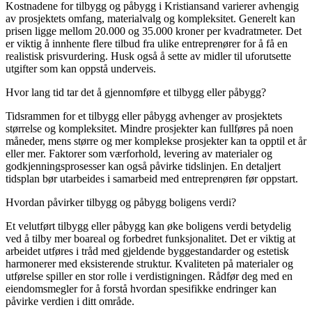
Kostnadene for tilbygg og påbygg i Kristiansand varierer avhengig
av prosjektets omfang, materialvalg og kompleksitet. Generelt kan
prisen ligge mellom 20.000 og 35.000 kroner per kvadratmeter. Det
er viktig å innhente flere tilbud fra ulike entreprenører for å få en
realistisk prisvurdering. Husk også å sette av midler til uforutsette
utgifter som kan oppstå underveis.
Hvor lang tid tar det å gjennomføre et tilbygg eller påbygg?
Tidsrammen for et tilbygg eller påbygg avhenger av prosjektets
størrelse og kompleksitet. Mindre prosjekter kan fullføres på noen
måneder, mens større og mer komplekse prosjekter kan ta opptil et år
eller mer. Faktorer som værforhold, levering av materialer og
godkjenningsprosesser kan også påvirke tidslinjen. En detaljert
tidsplan bør utarbeides i samarbeid med entreprenøren før oppstart.
Hvordan påvirker tilbygg og påbygg boligens verdi?
Et velutført tilbygg eller påbygg kan øke boligens verdi betydelig
ved å tilby mer boareal og forbedret funksjonalitet. Det er viktig at
arbeidet utføres i tråd med gjeldende byggestandarder og estetisk
harmonerer med eksisterende struktur. Kvaliteten på materialer og
utførelse spiller en stor rolle i verdistigningen. Rådfør deg med en
eiendomsmegler for å forstå hvordan spesifikke endringer kan
påvirke verdien i ditt område.