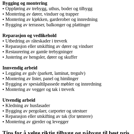
Bygging og montering
• Oppføring av trebygg, uthus, boder og tilbygg
• Montering av dører, vinduer og trapper
• Montering av kjøkken, garderober og innredning
• Bygging av terrasser, balkonger og plattinger
Reparasjon og vedlikehold
• Utbedring av råteskader i treverk
• Reparasjon eller utskifting av dører og vinduer
• Restaurering av gamle trebygninger
• Justering av hengsler, dører og skuffer
Innvendig arbeid
• Legging av gulv (parkett, laminat, tregulv)
• Montering av lister, panel og himlinger
• Bygging av spesialtilpassede møbler og innredning
• Montering av vegger og tak i treverk
Utvendig arbeid
• Kledning av husfasader
• Bygging av pergolaer, carporter og utestuer
• Reparasjon eller utskifting av tak (for tømrere)
• Montering av gjerder og levegger
Tips for å velge riktig tilbygg og påbygg til best pris