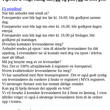
Få pristilbud
Når blir anbudet mitt sendt ut?
Forespørsler som blir lagt inn før kl. 16.00, blir godkjent samme
dag.
Forepørseler som blir lagt inn etter kl. 16.00, blir godkjent dagen
etterpå.
Forespørsler som blir lagt inn etter kl. 16.00 på fredager, blir
godkjent på mandager.
Hvordan kontakter leverandørene meg?
Anbudet sendes på epost / sms til aktuelle leverandører for ditt
oppdrag. Leverandører tar så kontakt med deg via epost / telefon
med sitt tilbud.
Må jeg benytte meg av en leverandør?
Nei. Det er 100% uforpliktende å registrere en forespørsel.
Hvem kvalitetssikrer leverandørene for meg?
Vi har samarbeid med flere bransjeregistere. Det er også godt synlig
om leverandøren du vurderer å bruke er registrert i MVA registeret.
Vi utestenger firmaer som har mottatt dårlige omtaler.
Kan jeg få hjelp dersom det oppstår en tvist?
Vi vil forsøke å kontakte leverandøren for å finne en løsning. I visse
tilfeller velger vi også å utestenge leverandøren frem til de ordner
opp i tvisten.