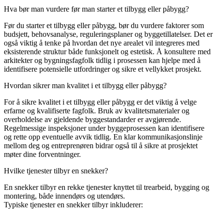
Hva bør man vurdere før man starter et tilbygg eller påbygg?
Før du starter et tilbygg eller påbygg, bør du vurdere faktorer som
budsjett, behovsanalyse, reguleringsplaner og byggetillatelser. Det er
også viktig å tenke på hvordan det nye arealet vil integreres med
eksisterende struktur både funksjonelt og estetisk. Å konsultere med
arkitekter og bygningsfagfolk tidlig i prosessen kan hjelpe med å
identifisere potensielle utfordringer og sikre et vellykket prosjekt.
Hvordan sikrer man kvalitet i et tilbygg eller påbygg?
For å sikre kvalitet i et tilbygg eller påbygg er det viktig å velge
erfarne og kvalifiserte fagfolk. Bruk av kvalitetsmaterialer og
overholdelse av gjeldende byggestandarder er avgjørende.
Regelmessige inspeksjoner under byggeprosessen kan identifisere
og rette opp eventuelle avvik tidlig. En klar kommunikasjonslinje
mellom deg og entreprenøren bidrar også til å sikre at prosjektet
møter dine forventninger.
Hvilke tjenester tilbyr en snekker?
En snekker tilbyr en rekke tjenester knyttet til trearbeid, bygging og
montering, både innendørs og utendørs.
Typiske tjenester en snekker tilbyr inkluderer: