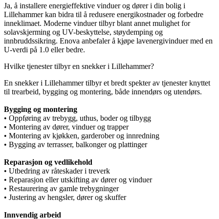
Ja, å installere energieffektive vinduer og dører i din bolig i
Lillehammer kan bidra til å redusere energikostnader og forbedre
inneklimaet. Moderne vinduer tilbyr blant annet mulighet for
solavskjerming og UV-beskyttelse, støydemping og
innbruddssikring. Enova anbefaler å kjøpe lavenergivinduer med en
U-verdi på 1.0 eller bedre.
Hvilke tjenester tilbyr en snekker i Lillehammer?
En snekker i Lillehammer tilbyr et bredt spekter av tjenester knyttet
til trearbeid, bygging og montering, både innendørs og utendørs.
Bygging og montering
• Oppføring av trebygg, uthus, boder og tilbygg
• Montering av dører, vinduer og trapper
• Montering av kjøkken, garderober og innredning
• Bygging av terrasser, balkonger og plattinger
Reparasjon og vedlikehold
• Utbedring av råteskader i treverk
• Reparasjon eller utskifting av dører og vinduer
• Restaurering av gamle trebygninger
• Justering av hengsler, dører og skuffer
Innvendig arbeid