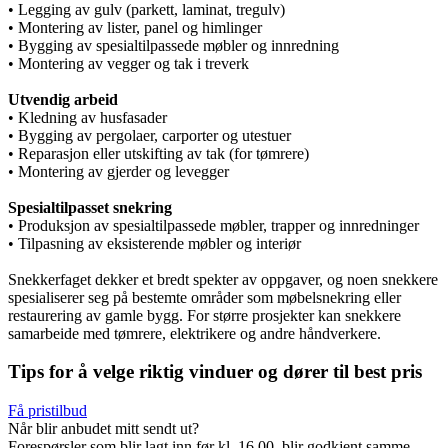
• Legging av gulv (parkett, laminat, tregulv)
• Montering av lister, panel og himlinger
• Bygging av spesialtilpassede møbler og innredning
• Montering av vegger og tak i treverk
Utvendig arbeid
• Kledning av husfasader
• Bygging av pergolaer, carporter og utestuer
• Reparasjon eller utskifting av tak (for tømrere)
• Montering av gjerder og levegger
Spesialtilpasset snekring
• Produksjon av spesialtilpassede møbler, trapper og innredninger
• Tilpasning av eksisterende møbler og interiør
Snekkerfaget dekker et bredt spekter av oppgaver, og noen snekkere
spesialiserer seg på bestemte områder som møbelsnekring eller
restaurering av gamle bygg. For større prosjekter kan snekkere
samarbeide med tømrere, elektrikere og andre håndverkere.
Tips for å velge riktig vinduer og dører til best pris
Få pristilbud
Når blir anbudet mitt sendt ut?
Forespørsler som blir lagt inn før kl. 16.00, blir godkjent samme