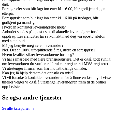
dag.
Forepørseler som blir lagt inn etter kl. 16.00, blir godkjent dagen
etterpå.
Forespørsler som blir lagt inn etter kl. 16.00 på fredager, blir
godkjent på mandager.
Hvordan kontakter leverandørene meg?
Anbudet sendes på epost / sms til aktuelle leverandører for ditt
oppdrag. Leverandører tar så kontakt med deg via epost / telefon
med sitt tilbud.
Må jeg benytte meg av en leverandør?
Nei. Det er 100% uforpliktende å registrere en forespørsel.
Hvem kvalitetssikrer leverandørene for meg?
Vi har samarbeid med flere bransjeregistere. Det er også godt synlig
om leverandøren du vurderer å bruke er registrert i MVA registeret.
Vi utestenger firmaer som har mottatt dårlige omtaler.
Kan jeg få hjelp dersom det oppstår en tvist?
Vi vil forsøke å kontakte leverandøren for å finne en løsning. I visse
tilfeller velger vi også å utestenge leverandøren frem til de ordner
opp i tvisten.
Se også andre tjenester
Se alle kategorier →