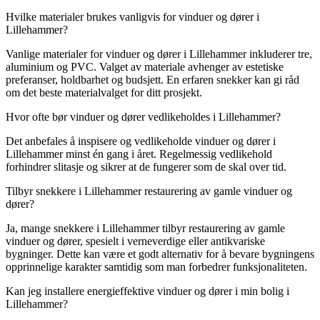
Hvilke materialer brukes vanligvis for vinduer og dører i
Lillehammer?
Vanlige materialer for vinduer og dører i Lillehammer inkluderer tre,
aluminium og PVC. Valget av materiale avhenger av estetiske
preferanser, holdbarhet og budsjett. En erfaren snekker kan gi råd
om det beste materialvalget for ditt prosjekt.
Hvor ofte bør vinduer og dører vedlikeholdes i Lillehammer?
Det anbefales å inspisere og vedlikeholde vinduer og dører i
Lillehammer minst én gang i året. Regelmessig vedlikehold
forhindrer slitasje og sikrer at de fungerer som de skal over tid.
Tilbyr snekkere i Lillehammer restaurering av gamle vinduer og
dører?
Ja, mange snekkere i Lillehammer tilbyr restaurering av gamle
vinduer og dører, spesielt i verneverdige eller antikvariske
bygninger. Dette kan være et godt alternativ for å bevare bygningens
opprinnelige karakter samtidig som man forbedrer funksjonaliteten.
Kan jeg installere energieffektive vinduer og dører i min bolig i
Lillehammer?