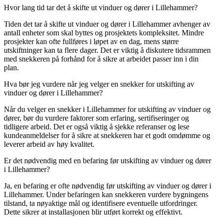
Hvor lang tid tar det å skifte ut vinduer og dører i Lillehammer?
Tiden det tar å skifte ut vinduer og dører i Lillehammer avhenger av
antall enheter som skal byttes og prosjektets kompleksitet. Mindre
prosjekter kan ofte fullføres i løpet av en dag, mens større
utskiftninger kan ta flere dager. Det er viktig å diskutere tidsrammen
med snekkeren på forhånd for å sikre at arbeidet passer inn i din
plan.
Hva bør jeg vurdere når jeg velger en snekker for utskifting av
vinduer og dører i Lillehammer?
Når du velger en snekker i Lillehammer for utskifting av vinduer og
dører, bør du vurdere faktorer som erfaring, sertifiseringer og
tidligere arbeid. Det er også viktig å sjekke referanser og lese
kundeanmeldelser for å sikre at snekkeren har et godt omdømme og
leverer arbeid av høy kvalitet.
Er det nødvendig med en befaring før utskifting av vinduer og dører
i Lillehammer?
Ja, en befaring er ofte nødvendig før utskifting av vinduer og dører i
Lillehammer. Under befaringen kan snekkeren vurdere bygningens
tilstand, ta nøyaktige mål og identifisere eventuelle utfordringer.
Dette sikrer at installasjonen blir utført korrekt og effektivt.