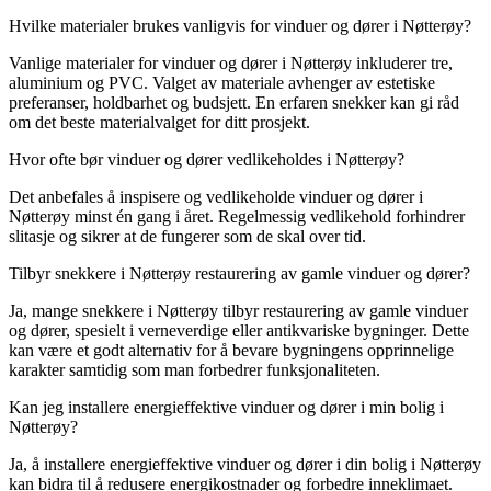
Hvilke materialer brukes vanligvis for vinduer og dører i Nøtterøy?
Vanlige materialer for vinduer og dører i Nøtterøy inkluderer tre,
aluminium og PVC. Valget av materiale avhenger av estetiske
preferanser, holdbarhet og budsjett. En erfaren snekker kan gi råd
om det beste materialvalget for ditt prosjekt.
Hvor ofte bør vinduer og dører vedlikeholdes i Nøtterøy?
Det anbefales å inspisere og vedlikeholde vinduer og dører i
Nøtterøy minst én gang i året. Regelmessig vedlikehold forhindrer
slitasje og sikrer at de fungerer som de skal over tid.
Tilbyr snekkere i Nøtterøy restaurering av gamle vinduer og dører?
Ja, mange snekkere i Nøtterøy tilbyr restaurering av gamle vinduer
og dører, spesielt i verneverdige eller antikvariske bygninger. Dette
kan være et godt alternativ for å bevare bygningens opprinnelige
karakter samtidig som man forbedrer funksjonaliteten.
Kan jeg installere energieffektive vinduer og dører i min bolig i
Nøtterøy?
Ja, å installere energieffektive vinduer og dører i din bolig i Nøtterøy
kan bidra til å redusere energikostnader og forbedre inneklimaet.