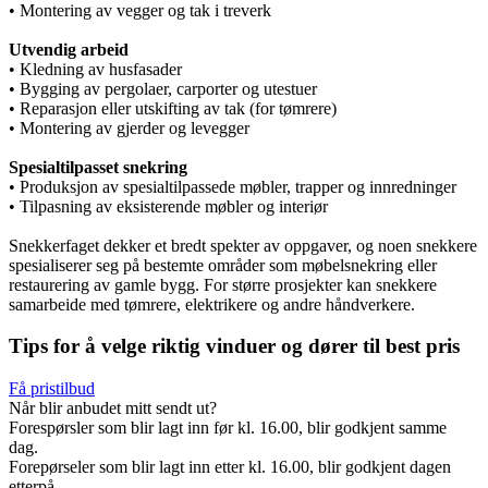
• Montering av vegger og tak i treverk
Utvendig arbeid
• Kledning av husfasader
• Bygging av pergolaer, carporter og utestuer
• Reparasjon eller utskifting av tak (for tømrere)
• Montering av gjerder og levegger
Spesialtilpasset snekring
• Produksjon av spesialtilpassede møbler, trapper og innredninger
• Tilpasning av eksisterende møbler og interiør
Snekkerfaget dekker et bredt spekter av oppgaver, og noen snekkere
spesialiserer seg på bestemte områder som møbelsnekring eller
restaurering av gamle bygg. For større prosjekter kan snekkere
samarbeide med tømrere, elektrikere og andre håndverkere.
Tips for å velge riktig vinduer og dører til best pris
Få pristilbud
Når blir anbudet mitt sendt ut?
Forespørsler som blir lagt inn før kl. 16.00, blir godkjent samme
dag.
Forepørseler som blir lagt inn etter kl. 16.00, blir godkjent dagen
etterpå.