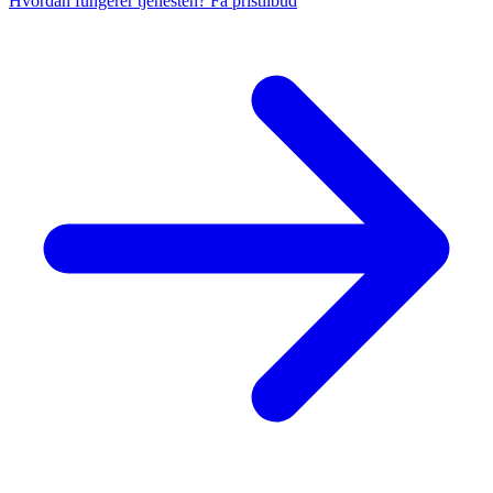
Hvordan fungerer tjenesten?
Få pristilbud