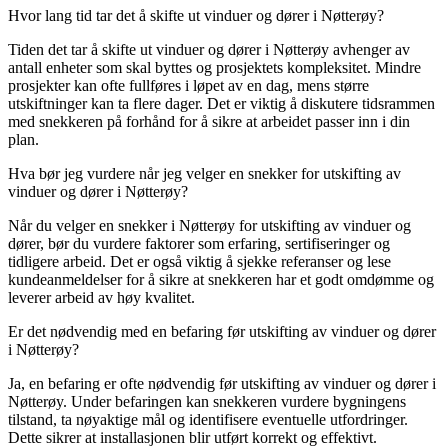
Hvor lang tid tar det å skifte ut vinduer og dører i Nøtterøy?
Tiden det tar å skifte ut vinduer og dører i Nøtterøy avhenger av
antall enheter som skal byttes og prosjektets kompleksitet. Mindre
prosjekter kan ofte fullføres i løpet av en dag, mens større
utskiftninger kan ta flere dager. Det er viktig å diskutere tidsrammen
med snekkeren på forhånd for å sikre at arbeidet passer inn i din
plan.
Hva bør jeg vurdere når jeg velger en snekker for utskifting av
vinduer og dører i Nøtterøy?
Når du velger en snekker i Nøtterøy for utskifting av vinduer og
dører, bør du vurdere faktorer som erfaring, sertifiseringer og
tidligere arbeid. Det er også viktig å sjekke referanser og lese
kundeanmeldelser for å sikre at snekkeren har et godt omdømme og
leverer arbeid av høy kvalitet.
Er det nødvendig med en befaring før utskifting av vinduer og dører
i Nøtterøy?
Ja, en befaring er ofte nødvendig før utskifting av vinduer og dører i
Nøtterøy. Under befaringen kan snekkeren vurdere bygningens
tilstand, ta nøyaktige mål og identifisere eventuelle utfordringer.
Dette sikrer at installasjonen blir utført korrekt og effektivt.