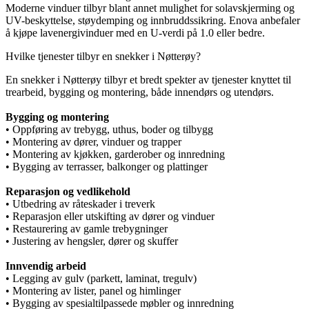
Moderne vinduer tilbyr blant annet mulighet for solavskjerming og
UV-beskyttelse, støydemping og innbruddssikring. Enova anbefaler
å kjøpe lavenergivinduer med en U-verdi på 1.0 eller bedre.
Hvilke tjenester tilbyr en snekker i Nøtterøy?
En snekker i Nøtterøy tilbyr et bredt spekter av tjenester knyttet til
trearbeid, bygging og montering, både innendørs og utendørs.
Bygging og montering
• Oppføring av trebygg, uthus, boder og tilbygg
• Montering av dører, vinduer og trapper
• Montering av kjøkken, garderober og innredning
• Bygging av terrasser, balkonger og plattinger
Reparasjon og vedlikehold
• Utbedring av råteskader i treverk
• Reparasjon eller utskifting av dører og vinduer
• Restaurering av gamle trebygninger
• Justering av hengsler, dører og skuffer
Innvendig arbeid
• Legging av gulv (parkett, laminat, tregulv)
• Montering av lister, panel og himlinger
• Bygging av spesialtilpassede møbler og innredning