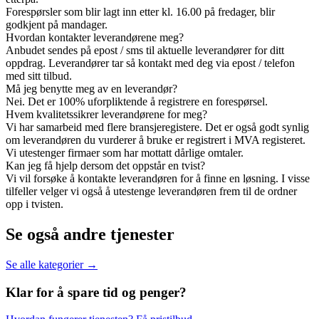
Forespørsler som blir lagt inn etter kl. 16.00 på fredager, blir
godkjent på mandager.
Hvordan kontakter leverandørene meg?
Anbudet sendes på epost / sms til aktuelle leverandører for ditt
oppdrag. Leverandører tar så kontakt med deg via epost / telefon
med sitt tilbud.
Må jeg benytte meg av en leverandør?
Nei. Det er 100% uforpliktende å registrere en forespørsel.
Hvem kvalitetssikrer leverandørene for meg?
Vi har samarbeid med flere bransjeregistere. Det er også godt synlig
om leverandøren du vurderer å bruke er registrert i MVA registeret.
Vi utestenger firmaer som har mottatt dårlige omtaler.
Kan jeg få hjelp dersom det oppstår en tvist?
Vi vil forsøke å kontakte leverandøren for å finne en løsning. I visse
tilfeller velger vi også å utestenge leverandøren frem til de ordner
opp i tvisten.
Se også andre tjenester
Se alle kategorier →
Klar for å spare
tid og penger?