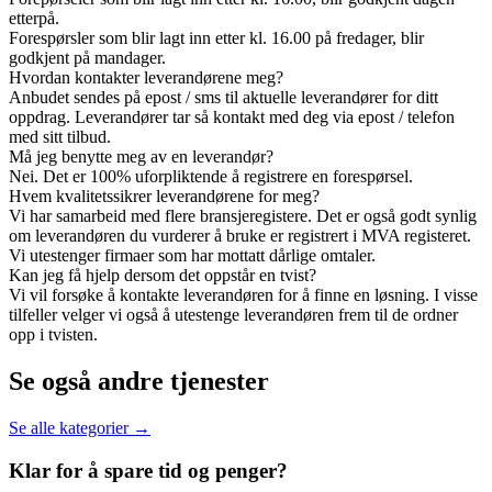
etterpå.
Forespørsler som blir lagt inn etter kl. 16.00 på fredager, blir
godkjent på mandager.
Hvordan kontakter leverandørene meg?
Anbudet sendes på epost / sms til aktuelle leverandører for ditt
oppdrag. Leverandører tar så kontakt med deg via epost / telefon
med sitt tilbud.
Må jeg benytte meg av en leverandør?
Nei. Det er 100% uforpliktende å registrere en forespørsel.
Hvem kvalitetssikrer leverandørene for meg?
Vi har samarbeid med flere bransjeregistere. Det er også godt synlig
om leverandøren du vurderer å bruke er registrert i MVA registeret.
Vi utestenger firmaer som har mottatt dårlige omtaler.
Kan jeg få hjelp dersom det oppstår en tvist?
Vi vil forsøke å kontakte leverandøren for å finne en løsning. I visse
tilfeller velger vi også å utestenge leverandøren frem til de ordner
opp i tvisten.
Se også andre tjenester
Se alle kategorier →
Klar for å spare
tid og penger?