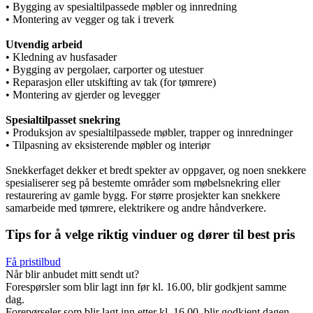
• Bygging av spesialtilpassede møbler og innredning
• Montering av vegger og tak i treverk
Utvendig arbeid
• Kledning av husfasader
• Bygging av pergolaer, carporter og utestuer
• Reparasjon eller utskifting av tak (for tømrere)
• Montering av gjerder og levegger
Spesialtilpasset snekring
• Produksjon av spesialtilpassede møbler, trapper og innredninger
• Tilpasning av eksisterende møbler og interiør
Snekkerfaget dekker et bredt spekter av oppgaver, og noen snekkere
spesialiserer seg på bestemte områder som møbelsnekring eller
restaurering av gamle bygg. For større prosjekter kan snekkere
samarbeide med tømrere, elektrikere og andre håndverkere.
Tips for å velge riktig vinduer og dører til best pris
Få pristilbud
Når blir anbudet mitt sendt ut?
Forespørsler som blir lagt inn før kl. 16.00, blir godkjent samme
dag.
Forepørseler som blir lagt inn etter kl. 16.00, blir godkjent dagen