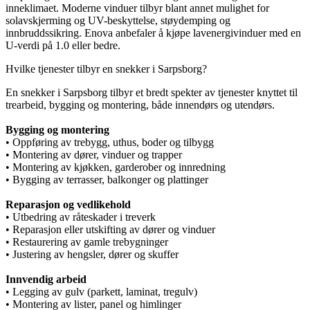
inneklimaet. Moderne vinduer tilbyr blant annet mulighet for
solavskjerming og UV-beskyttelse, støydemping og
innbruddssikring. Enova anbefaler å kjøpe lavenergivinduer med en
U-verdi på 1.0 eller bedre.
Hvilke tjenester tilbyr en snekker i Sarpsborg?
En snekker i Sarpsborg tilbyr et bredt spekter av tjenester knyttet til
trearbeid, bygging og montering, både innendørs og utendørs.
Bygging og montering
• Oppføring av trebygg, uthus, boder og tilbygg
• Montering av dører, vinduer og trapper
• Montering av kjøkken, garderober og innredning
• Bygging av terrasser, balkonger og plattinger
Reparasjon og vedlikehold
• Utbedring av råteskader i treverk
• Reparasjon eller utskifting av dører og vinduer
• Restaurering av gamle trebygninger
• Justering av hengsler, dører og skuffer
Innvendig arbeid
• Legging av gulv (parkett, laminat, tregulv)
• Montering av lister, panel og himlinger