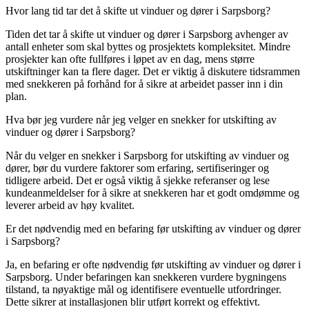
Hvor lang tid tar det å skifte ut vinduer og dører i Sarpsborg?
Tiden det tar å skifte ut vinduer og dører i Sarpsborg avhenger av
antall enheter som skal byttes og prosjektets kompleksitet. Mindre
prosjekter kan ofte fullføres i løpet av en dag, mens større
utskiftninger kan ta flere dager. Det er viktig å diskutere tidsrammen
med snekkeren på forhånd for å sikre at arbeidet passer inn i din
plan.
Hva bør jeg vurdere når jeg velger en snekker for utskifting av
vinduer og dører i Sarpsborg?
Når du velger en snekker i Sarpsborg for utskifting av vinduer og
dører, bør du vurdere faktorer som erfaring, sertifiseringer og
tidligere arbeid. Det er også viktig å sjekke referanser og lese
kundeanmeldelser for å sikre at snekkeren har et godt omdømme og
leverer arbeid av høy kvalitet.
Er det nødvendig med en befaring før utskifting av vinduer og dører
i Sarpsborg?
Ja, en befaring er ofte nødvendig før utskifting av vinduer og dører i
Sarpsborg. Under befaringen kan snekkeren vurdere bygningens
tilstand, ta nøyaktige mål og identifisere eventuelle utfordringer.
Dette sikrer at installasjonen blir utført korrekt og effektivt.