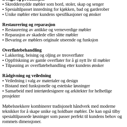
• Skreddersydde møbler som bord, stoler, skap og senger
• Spesialtilpasset innredning for kjøkken, bad og garderober
• Unike møbler etter kundens spesifikasjoner og ønsker
Restaurering og reparasjon
• Restaurering av antikke og verneverdige møbler
• Reparasjon av skadede eller slitte møbler
• Bevaring av møblers originale utseende og funksjon
Overflatebehandling
• Lakkering, beising og oljing av treoverflater
• Oppfriskning av gamle overflater for å gi nytt liv til møbler
• Tilpasning av overflatebehandling etter kundens ønsker
Rådgivning og veiledning
• Veiledning i valg av materialer og design
• Bistand med funksjonelle og estetiske løsninger
• Samarbeid med interiørdesignere og arkitekter for helhetlige
prosjekter
Møbelsnekkere kombinerer tradisjonelt håndverk med moderne
teknikker for å skape unike og holdbare møbler. De kan også tilby
spesialtilpassede løsninger som passer perfekt til kundens behov og
rommets dimensjoner.