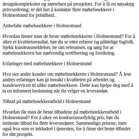
designkompleksitet og størrelsen på prosjektet. For å få en nøyaktig
prisvurdering, er det lurt å kontakte flere møbelsnekkere i
Holmestrand for pristilbud.
Anbefalte møbelsnekkere i Holmestrand
Hvordan finner man de beste møbelsnekkerne i Holmestrand? For å
sikre et kvalitetsresultat, bør du se etter erfarne og pålitelige fagfolk.
Sjekk kundeanmeldelser, be om referanser, og sørg for at
møbelsnekkeren har nødvendig sertifisering og forsikring.
Erfaringer med møbelsnekkere i Holmestrand
Hva sier andre kunder om møbelsnekkerne i Holmestrand? Å lese
andres erfaringer kan gi innsikt i kvaliteten på arbeidet og
kundeservicen til ulike møbelsnekkere. Dette kan hjelpe deg med å
ta en informert beslutning når du velger en leverandør.
Tilbud på møbelsnekkerarbeid i Holmestrand
Hvordan får man de beste tilbudene på møbelsnekkerarbeid i
Holmestrand? For å sikre en konkurransedyktig pris, bør du
innhente tilbud fra flere leverandører. Sammenlign prisene, men
også hva som er inkludert i tjenesten, for å finne det beste tilbudet
for ditt prosjekt.