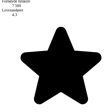
Fornøyde brukere
7 500
Leverandører
4.3