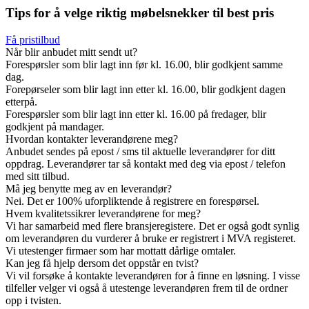
Tips for å velge riktig møbelsnekker til best pris
Få pristilbud
Når blir anbudet mitt sendt ut?
Forespørsler som blir lagt inn før kl. 16.00, blir godkjent samme
dag.
Forepørseler som blir lagt inn etter kl. 16.00, blir godkjent dagen
etterpå.
Forespørsler som blir lagt inn etter kl. 16.00 på fredager, blir
godkjent på mandager.
Hvordan kontakter leverandørene meg?
Anbudet sendes på epost / sms til aktuelle leverandører for ditt
oppdrag. Leverandører tar så kontakt med deg via epost / telefon
med sitt tilbud.
Må jeg benytte meg av en leverandør?
Nei. Det er 100% uforpliktende å registrere en forespørsel.
Hvem kvalitetssikrer leverandørene for meg?
Vi har samarbeid med flere bransjeregistere. Det er også godt synlig
om leverandøren du vurderer å bruke er registrert i MVA registeret.
Vi utestenger firmaer som har mottatt dårlige omtaler.
Kan jeg få hjelp dersom det oppstår en tvist?
Vi vil forsøke å kontakte leverandøren for å finne en løsning. I visse
tilfeller velger vi også å utestenge leverandøren frem til de ordner
opp i tvisten.