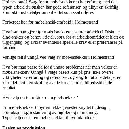
Holmestrand? Sørg for at møbelsnekkeren har erfaring med den
typen arbeid du ønsker, har gode referanser, og tilbyr en skriftlig
kontrakt med detaljer om arbeidet som skal utføres.
Forberedelser før møbelsnekkerarbeid i Holmestrand
Hva bør man gjøre før møbelsnekkeren starter arbeidet? Diskuter
dine ønsker og behov i detalj, sørg for at arbeidsområdet er klart og
tilgjengelig, og avklar eventuelle spesielle krav eller preferanser på
forhånd.
Vanlige feil å unngå ved valg av møbelsnekker i Holmestrand
Hva bør man passe på for å unngå problemer når man velger en
møbelsnekker? Unngå å velge basert kun på pris, ikke overse
viktigheten av erfaring og referanser, og sørg for at alle detaljer er
klart definert i en skriftlig avtale for å sikre et tilfredsstillende
resultat.
Hvilke tjenester utfører en møbelsnekker?
En møbelsnekker tilbyr en rekke tjenester knyttet til design,
produksjon og restaurering av møbler og innredning.
Typiske tjenester en møbelsnekker tilbyr inkluderer:
Design og produksjon