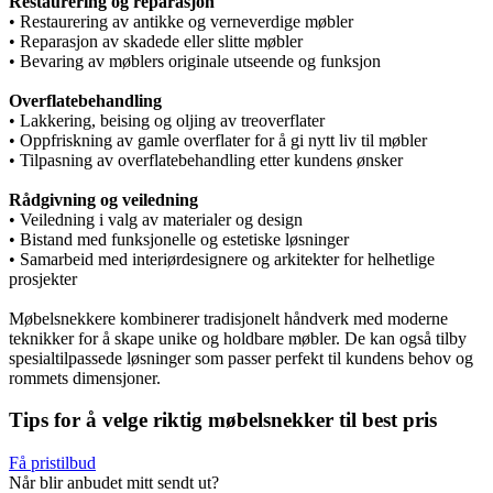
Restaurering og reparasjon
• Restaurering av antikke og verneverdige møbler
• Reparasjon av skadede eller slitte møbler
• Bevaring av møblers originale utseende og funksjon
Overflatebehandling
• Lakkering, beising og oljing av treoverflater
• Oppfriskning av gamle overflater for å gi nytt liv til møbler
• Tilpasning av overflatebehandling etter kundens ønsker
Rådgivning og veiledning
• Veiledning i valg av materialer og design
• Bistand med funksjonelle og estetiske løsninger
• Samarbeid med interiørdesignere og arkitekter for helhetlige
prosjekter
Møbelsnekkere kombinerer tradisjonelt håndverk med moderne
teknikker for å skape unike og holdbare møbler. De kan også tilby
spesialtilpassede løsninger som passer perfekt til kundens behov og
rommets dimensjoner.
Tips for å velge riktig møbelsnekker til best pris
Få pristilbud
Når blir anbudet mitt sendt ut?