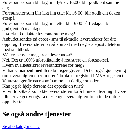
Forespørsler som blir lagt inn før kl. 16.00, blir godkjent samme
dag.
Forepørseler som blir lagt inn etter kl. 16.00, blir godkjent dagen
etterpå.
Forespørsler som blir lagt inn etter kl. 16.00 på fredager, blir
godkjent på mandager.
Hvordan kontakter leverandørene meg?
Anbudet sendes på epost / sms til aktuelle leverandører for ditt
oppdrag. Leverandører tar så kontakt med deg via epost / telefon
med sitt tilbud.
Må jeg benytte meg av en leverandør?
Nei. Det er 100% uforpliktende å registrere en forespørsel.
Hvem kvalitetssikrer leverandørene for meg?
Vi har samarbeid med flere bransjeregistere. Det er også godt synlig
om leverandøren du vurderer å bruke er registrert i MVA registeret.
Vi utestenger firmaer som har mottatt dårlige omtaler.
Kan jeg få hjelp dersom det oppstår en tvist?
Vi vil forsøke å kontakte leverandøren for å finne en løsning. I visse
tilfeller velger vi også å utestenge leverandøren frem til de ordner
opp i tvisten.
Se også andre tjenester
Se alle kategorier →