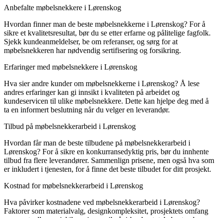
Anbefalte møbelsnekkere i Lørenskog
Hvordan finner man de beste møbelsnekkerne i Lørenskog? For å
sikre et kvalitetsresultat, bør du se etter erfarne og pålitelige fagfolk.
Sjekk kundeanmeldelser, be om referanser, og sørg for at
møbelsnekkeren har nødvendig sertifisering og forsikring.
Erfaringer med møbelsnekkere i Lørenskog
Hva sier andre kunder om møbelsnekkerne i Lørenskog? Å lese
andres erfaringer kan gi innsikt i kvaliteten på arbeidet og
kundeservicen til ulike møbelsnekkere. Dette kan hjelpe deg med å
ta en informert beslutning når du velger en leverandør.
Tilbud på møbelsnekkerarbeid i Lørenskog
Hvordan får man de beste tilbudene på møbelsnekkerarbeid i
Lørenskog? For å sikre en konkurransedyktig pris, bør du innhente
tilbud fra flere leverandører. Sammenlign prisene, men også hva som
er inkludert i tjenesten, for å finne det beste tilbudet for ditt prosjekt.
Kostnad for møbelsnekkerarbeid i Lørenskog
Hva påvirker kostnadene ved møbelsnekkerarbeid i Lørenskog?
Faktorer som materialvalg, designkompleksitet, prosjektets omfang