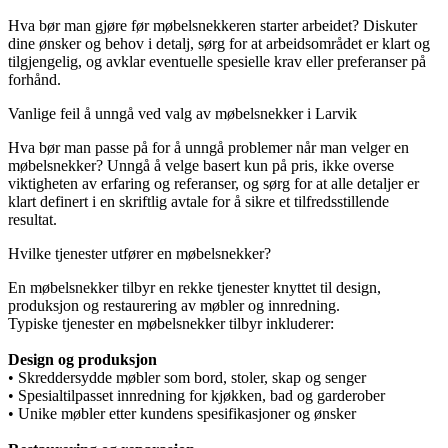
Hva bør man gjøre før møbelsnekkeren starter arbeidet? Diskuter
dine ønsker og behov i detalj, sørg for at arbeidsområdet er klart og
tilgjengelig, og avklar eventuelle spesielle krav eller preferanser på
forhånd.
Vanlige feil å unngå ved valg av møbelsnekker i Larvik
Hva bør man passe på for å unngå problemer når man velger en
møbelsnekker? Unngå å velge basert kun på pris, ikke overse
viktigheten av erfaring og referanser, og sørg for at alle detaljer er
klart definert i en skriftlig avtale for å sikre et tilfredsstillende
resultat.
Hvilke tjenester utfører en møbelsnekker?
En møbelsnekker tilbyr en rekke tjenester knyttet til design,
produksjon og restaurering av møbler og innredning.
Typiske tjenester en møbelsnekker tilbyr inkluderer:
Design og produksjon
• Skreddersydde møbler som bord, stoler, skap og senger
• Spesialtilpasset innredning for kjøkken, bad og garderober
• Unike møbler etter kundens spesifikasjoner og ønsker