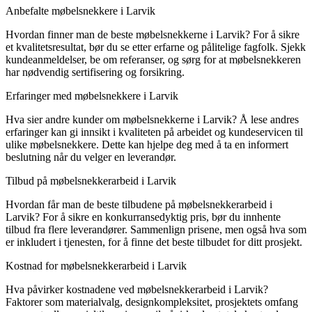
Anbefalte møbelsnekkere i Larvik
Hvordan finner man de beste møbelsnekkerne i Larvik? For å sikre
et kvalitetsresultat, bør du se etter erfarne og pålitelige fagfolk. Sjekk
kundeanmeldelser, be om referanser, og sørg for at møbelsnekkeren
har nødvendig sertifisering og forsikring.
Erfaringer med møbelsnekkere i Larvik
Hva sier andre kunder om møbelsnekkerne i Larvik? Å lese andres
erfaringer kan gi innsikt i kvaliteten på arbeidet og kundeservicen til
ulike møbelsnekkere. Dette kan hjelpe deg med å ta en informert
beslutning når du velger en leverandør.
Tilbud på møbelsnekkerarbeid i Larvik
Hvordan får man de beste tilbudene på møbelsnekkerarbeid i
Larvik? For å sikre en konkurransedyktig pris, bør du innhente
tilbud fra flere leverandører. Sammenlign prisene, men også hva som
er inkludert i tjenesten, for å finne det beste tilbudet for ditt prosjekt.
Kostnad for møbelsnekkerarbeid i Larvik
Hva påvirker kostnadene ved møbelsnekkerarbeid i Larvik?
Faktorer som materialvalg, designkompleksitet, prosjektets omfang