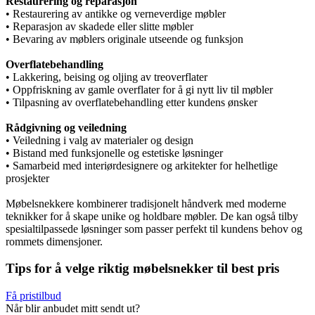
Restaurering og reparasjon
• Restaurering av antikke og verneverdige møbler
• Reparasjon av skadede eller slitte møbler
• Bevaring av møblers originale utseende og funksjon
Overflatebehandling
• Lakkering, beising og oljing av treoverflater
• Oppfriskning av gamle overflater for å gi nytt liv til møbler
• Tilpasning av overflatebehandling etter kundens ønsker
Rådgivning og veiledning
• Veiledning i valg av materialer og design
• Bistand med funksjonelle og estetiske løsninger
• Samarbeid med interiørdesignere og arkitekter for helhetlige
prosjekter
Møbelsnekkere kombinerer tradisjonelt håndverk med moderne
teknikker for å skape unike og holdbare møbler. De kan også tilby
spesialtilpassede løsninger som passer perfekt til kundens behov og
rommets dimensjoner.
Tips for å velge riktig møbelsnekker til best pris
Få pristilbud
Når blir anbudet mitt sendt ut?