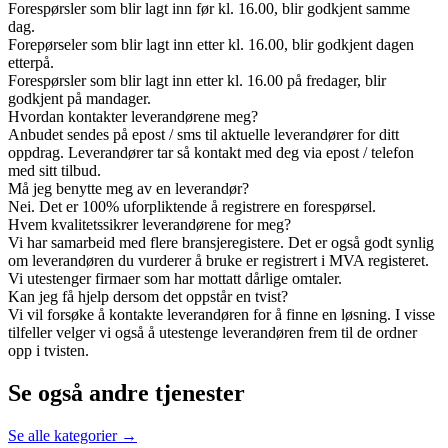
Forespørsler som blir lagt inn før kl. 16.00, blir godkjent samme
dag.
Forepørseler som blir lagt inn etter kl. 16.00, blir godkjent dagen
etterpå.
Forespørsler som blir lagt inn etter kl. 16.00 på fredager, blir
godkjent på mandager.
Hvordan kontakter leverandørene meg?
Anbudet sendes på epost / sms til aktuelle leverandører for ditt
oppdrag. Leverandører tar så kontakt med deg via epost / telefon
med sitt tilbud.
Må jeg benytte meg av en leverandør?
Nei. Det er 100% uforpliktende å registrere en forespørsel.
Hvem kvalitetssikrer leverandørene for meg?
Vi har samarbeid med flere bransjeregistere. Det er også godt synlig
om leverandøren du vurderer å bruke er registrert i MVA registeret.
Vi utestenger firmaer som har mottatt dårlige omtaler.
Kan jeg få hjelp dersom det oppstår en tvist?
Vi vil forsøke å kontakte leverandøren for å finne en løsning. I visse
tilfeller velger vi også å utestenge leverandøren frem til de ordner
opp i tvisten.
Se også andre tjenester
Se alle kategorier →