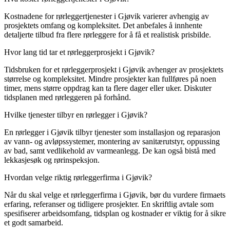
Kostnadene for rørleggertjenester i Gjøvik varierer avhengig av
prosjektets omfang og kompleksitet. Det anbefales å innhente
detaljerte tilbud fra flere rørleggere for å få et realistisk prisbilde.
Hvor lang tid tar et rørleggerprosjekt i Gjøvik?
Tidsbruken for et rørleggerprosjekt i Gjøvik avhenger av prosjektets
størrelse og kompleksitet. Mindre prosjekter kan fullføres på noen
timer, mens større oppdrag kan ta flere dager eller uker. Diskuter
tidsplanen med rørleggeren på forhånd.
Hvilke tjenester tilbyr en rørlegger i Gjøvik?
En rørlegger i Gjøvik tilbyr tjenester som installasjon og reparasjon
av vann- og avløpssystemer, montering av sanitærutstyr, oppussing
av bad, samt vedlikehold av varmeanlegg. De kan også bistå med
lekkasjesøk og rørinspeksjon.
Hvordan velge riktig rørleggerfirma i Gjøvik?
Når du skal velge et rørleggerfirma i Gjøvik, bør du vurdere firmaets
erfaring, referanser og tidligere prosjekter. En skriftlig avtale som
spesifiserer arbeidsomfang, tidsplan og kostnader er viktig for å sikre
et godt samarbeid.