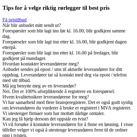
Tips for å velge riktig rørlegger til best pris
Få pristilbud
Når blir anbudet mitt sendt ut?
Forespørsler som blir lagt inn før kl. 16.00, blir godkjent samme
dag.
Forepørseler som blir lagt inn etter kl. 16.00, blir godkjent dagen
etterpå.
Forespørsler som blir lagt inn etter kl. 16.00 på fredager, blir
godkjent på mandager.
Hvordan kontakter leverandørene meg?
Anbudet sendes på epost / sms til aktuelle leverandører for ditt
oppdrag. Leverandører tar så kontakt med deg via epost / telefon
med sitt tilbud.
Må jeg benytte meg av en leverandør?
Nei. Det er 100% uforpliktende å registrere en forespørsel.
Hvem kvalitetssikrer leverandørene for meg?
Vi har samarbeid med flere bransjeregistere. Det er også godt synlig
om leverandøren du vurderer å bruke er registrert i MVA registeret.
Vi utestenger firmaer som har mottatt dårlige omtaler.
Kan jeg få hjelp dersom det oppstår en tvist?
Vi vil forsøke å kontakte leverandøren for å finne en løsning. I visse
tilfeller velger vi også å utestenge leverandøren frem til de ordner
opp i tvisten.