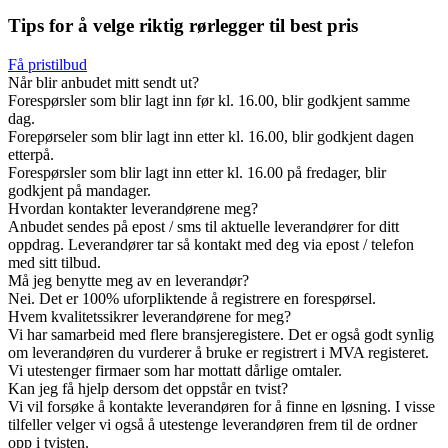
Tips for å velge riktig rørlegger til best pris
Få pristilbud
Når blir anbudet mitt sendt ut?
Forespørsler som blir lagt inn før kl. 16.00, blir godkjent samme
dag.
Forepørseler som blir lagt inn etter kl. 16.00, blir godkjent dagen
etterpå.
Forespørsler som blir lagt inn etter kl. 16.00 på fredager, blir
godkjent på mandager.
Hvordan kontakter leverandørene meg?
Anbudet sendes på epost / sms til aktuelle leverandører for ditt
oppdrag. Leverandører tar så kontakt med deg via epost / telefon
med sitt tilbud.
Må jeg benytte meg av en leverandør?
Nei. Det er 100% uforpliktende å registrere en forespørsel.
Hvem kvalitetssikrer leverandørene for meg?
Vi har samarbeid med flere bransjeregistere. Det er også godt synlig
om leverandøren du vurderer å bruke er registrert i MVA registeret.
Vi utestenger firmaer som har mottatt dårlige omtaler.
Kan jeg få hjelp dersom det oppstår en tvist?
Vi vil forsøke å kontakte leverandøren for å finne en løsning. I visse
tilfeller velger vi også å utestenge leverandøren frem til de ordner
opp i tvisten.