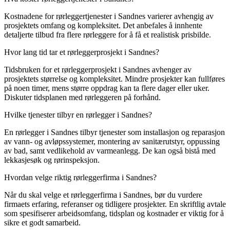
Kostnadene for rørleggertjenester i Sandnes varierer avhengig av
prosjektets omfang og kompleksitet. Det anbefales å innhente
detaljerte tilbud fra flere rørleggere for å få et realistisk prisbilde.
Hvor lang tid tar et rørleggerprosjekt i Sandnes?
Tidsbruken for et rørleggerprosjekt i Sandnes avhenger av
prosjektets størrelse og kompleksitet. Mindre prosjekter kan fullføres
på noen timer, mens større oppdrag kan ta flere dager eller uker.
Diskuter tidsplanen med rørleggeren på forhånd.
Hvilke tjenester tilbyr en rørlegger i Sandnes?
En rørlegger i Sandnes tilbyr tjenester som installasjon og reparasjon
av vann- og avløpssystemer, montering av sanitærutstyr, oppussing
av bad, samt vedlikehold av varmeanlegg. De kan også bistå med
lekkasjesøk og rørinspeksjon.
Hvordan velge riktig rørleggerfirma i Sandnes?
Når du skal velge et rørleggerfirma i Sandnes, bør du vurdere
firmaets erfaring, referanser og tidligere prosjekter. En skriftlig avtale
som spesifiserer arbeidsomfang, tidsplan og kostnader er viktig for å
sikre et godt samarbeid.