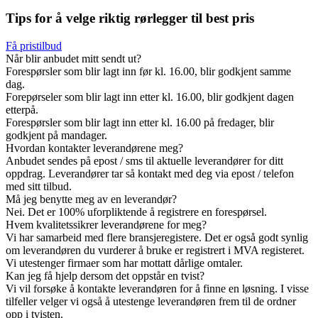
Tips for å velge riktig rørlegger til best pris
Få pristilbud
Når blir anbudet mitt sendt ut?
Forespørsler som blir lagt inn før kl. 16.00, blir godkjent samme
dag.
Forepørseler som blir lagt inn etter kl. 16.00, blir godkjent dagen
etterpå.
Forespørsler som blir lagt inn etter kl. 16.00 på fredager, blir
godkjent på mandager.
Hvordan kontakter leverandørene meg?
Anbudet sendes på epost / sms til aktuelle leverandører for ditt
oppdrag. Leverandører tar så kontakt med deg via epost / telefon
med sitt tilbud.
Må jeg benytte meg av en leverandør?
Nei. Det er 100% uforpliktende å registrere en forespørsel.
Hvem kvalitetssikrer leverandørene for meg?
Vi har samarbeid med flere bransjeregistere. Det er også godt synlig
om leverandøren du vurderer å bruke er registrert i MVA registeret.
Vi utestenger firmaer som har mottatt dårlige omtaler.
Kan jeg få hjelp dersom det oppstår en tvist?
Vi vil forsøke å kontakte leverandøren for å finne en løsning. I visse
tilfeller velger vi også å utestenge leverandøren frem til de ordner
opp i tvisten.