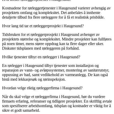
Kostnadene for rørleggertjenester i Haugesund varierer avhengig av
prosjektets omfang og kompleksitet. Det anbefales å innhente
detaljerte tilbud fra flere rørleggere for å få et realistisk prisbilde.
Hvor lang tid tar et rørleggerprosjekt i Haugesund?
Tidsbruken for et rørleggerprosjekt i Haugesund avhenger av
prosjektets størrelse og kompleksitet. Mindre prosjekter kan fullføres
på noen timer, mens større oppdrag kan ta flere dager eller uker.
Diskuter tidsplanen med rørleggeren på forhånd.
Hvilke tjenester tilbyr en rørlegger i Haugesund?
En rørlegger i Haugesund tilbyr tjenester som installasjon og
reparasjon av vann- og avløpssystemer, montering av sanitærutstyr,
oppussing av bad, samt vedlikehold av varmeanlegg. De kan også
bistå med lekkasjesøk og rørinspeksjon.
Hvordan velge riktig rørleggerfirma i Haugesund?
Når du skal velge et rørleggerfirma i Haugesund, bør du vurdere
firmaets erfaring, referanser og tidligere prosjekter. En skriftlig avtale
som spesifiserer arbeidsomfang, tidsplan og kostnader er viktig for å
sikre et godt samarbeid.