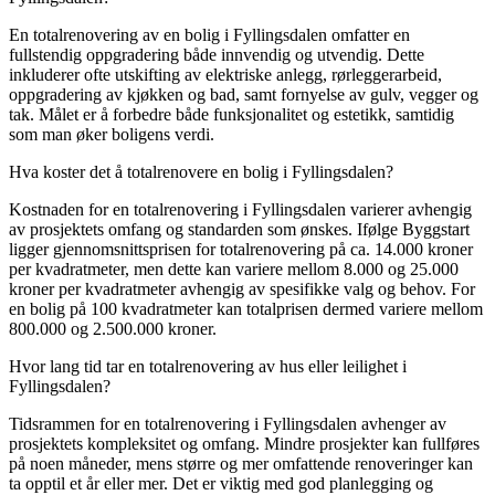
En totalrenovering av en bolig i Fyllingsdalen omfatter en
fullstendig oppgradering både innvendig og utvendig. Dette
inkluderer ofte utskifting av elektriske anlegg, rørleggerarbeid,
oppgradering av kjøkken og bad, samt fornyelse av gulv, vegger og
tak. Målet er å forbedre både funksjonalitet og estetikk, samtidig
som man øker boligens verdi.
Hva koster det å totalrenovere en bolig i Fyllingsdalen?
Kostnaden for en totalrenovering i Fyllingsdalen varierer avhengig
av prosjektets omfang og standarden som ønskes. Ifølge Byggstart
ligger gjennomsnittsprisen for totalrenovering på ca. 14.000 kroner
per kvadratmeter, men dette kan variere mellom 8.000 og 25.000
kroner per kvadratmeter avhengig av spesifikke valg og behov. For
en bolig på 100 kvadratmeter kan totalprisen dermed variere mellom
800.000 og 2.500.000 kroner.
Hvor lang tid tar en totalrenovering av hus eller leilighet i
Fyllingsdalen?
Tidsrammen for en totalrenovering i Fyllingsdalen avhenger av
prosjektets kompleksitet og omfang. Mindre prosjekter kan fullføres
på noen måneder, mens større og mer omfattende renoveringer kan
ta opptil et år eller mer. Det er viktig med god planlegging og