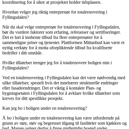
koordinering for å sikre at prosjektet holder tidsplanen.
Hvordan velger jeg riktig entreprenør for totalrenovering i
Fyllingsdalen?
Når du skal velge entreprenør for totalrenovering i Fyllingsdalen,
bør du vurdere faktorer som erfaring, referanser og sertifiseringer.
Det er lurt å innhente tilbud fra flere entreprenører for å
sammenligne priser og tjenester. Plattformen Mittanbud kan være et
nyttig verktøy for å motta uforpliktende tilbud fra kvalifiserte
bedrifter i ditt område.
Hvilke tillatelser trenger jeg for å totalrenovere boligen min i
Fyllingsdalen?
Ved en totalrenovering i Fyllingsdalen kan det være nødvendig med
ulike tillatelser, spesielt hvis det innebærer strukturelle endringer
eller fasadeendringer. Det er viktig å kontakte Plan- og
bygningsetaten i Fyllingsdalen for å avklare hvilke tillatelser som
kreves for ditt spesifikke prosjekt.
Kan jeg bo i boligen under en totalrenovering?
Å bo i boligen under en totalrenovering kan være utfordrende på
grunn av støy, støv og begrenset tilgang til fasiliteter som kjøkken og
bad. Mange velger derfor å finne midlertidig bosted under