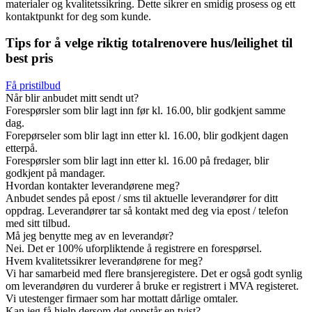
materialer og kvalitetssikring. Dette sikrer en smidig prosess og ett
kontaktpunkt for deg som kunde.
Tips for å velge riktig totalrenovere hus/leilighet til
best pris
Få pristilbud
Når blir anbudet mitt sendt ut?
Forespørsler som blir lagt inn før kl. 16.00, blir godkjent samme
dag.
Forepørseler som blir lagt inn etter kl. 16.00, blir godkjent dagen
etterpå.
Forespørsler som blir lagt inn etter kl. 16.00 på fredager, blir
godkjent på mandager.
Hvordan kontakter leverandørene meg?
Anbudet sendes på epost / sms til aktuelle leverandører for ditt
oppdrag. Leverandører tar så kontakt med deg via epost / telefon
med sitt tilbud.
Må jeg benytte meg av en leverandør?
Nei. Det er 100% uforpliktende å registrere en forespørsel.
Hvem kvalitetssikrer leverandørene for meg?
Vi har samarbeid med flere bransjeregistere. Det er også godt synlig
om leverandøren du vurderer å bruke er registrert i MVA registeret.
Vi utestenger firmaer som har mottatt dårlige omtaler.
Kan jeg få hjelp dersom det oppstår en tvist?