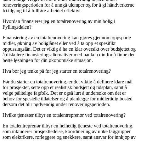
renoveringsperioden for å unngå ulemper og for å gi håndverkerne
fri tilgang til å fullføre arbeidet effektivt.
Hvordan finansierer jeg en totalrenovering av min bolig i
Fyllingsdalen?
Finansiering av en totalrenovering kan gjøres gjennom oppsparte
midler, økning av boliglånet eller ved å ta opp et spesifikt
oppussingslån. Det er viktig å ha en klar oversikt over budsjettet og
å diskutere finansieringsalternativer med banken din for å finne den
beste løsningen for din økonomiske situasjon.
Hva bør jeg tenke på før jeg starter en totalrenovering?
Før du starter en totalrenovering, er det viktig å definere klare mål
for prosjektet, sette opp et realistisk budsjett og tidsplan, samt å
velge pålitelige fagfolk. Det er også lurt å undersøke om det er
behov for spesielle tillatelser og å planlegge for midlertidig bosted
dersom det blir nødvendig under renoveringsperioden.
Hvilke tjenester tilbyr en totalentreprenør ved totalrenovering?
En totalentreprenør tilbyr en helhetlig tjeneste ved totalrenovering,
som inkluderer prosjektledelse, koordinering av ulike faggrupper
som elektrikere, rørleggere og snekkere, samt ansvar for innkjøp av