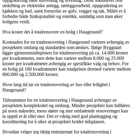
oppgradering både innvendig og utvendig. Dette inkluderer ofte
utskifting av elektriske anlegg, rørleggerarbeid, oppgradering av
kjøkken og bad, samt fornyelse av gulv, vegger og tak. Målet er å
forbedre både funksjonalitet og estetikk, samtidig som man øker
boligens verdi.
Hva koster det å totalrenovere en bolig i Haugesund?
Kostnaden for en totalrenovering i Haugesund varierer avhengig av
prosjektets omfang og standarden som ønskes. Ifølge Byggstart
ligger gjennomsnittsprisen for totalrenovering på ca. 14.000 kroner
per kvadratmeter, men dette kan variere mellom 8.000 og 25.000
kroner per kvadratmeter avhengig av spesifikke valg og behov. For
en bolig på 100 kvadratmeter kan totalprisen dermed variere mellom
800.000 og 2.500.000 kroner.
Hvor lang tid tar en totalrenovering av hus eller leilighet i
Haugesund?
Tidsrammen for en totalrenovering i Haugesund avhenger av
prosjektets kompleksitet og omfang. Mindre prosjekter kan fullføres
på noen måneder, mens større og mer omfattende renoveringer kan
ta opptil et år eller mer. Det er viktig med god planlegging og
koordinering for å sikre at prosjektet holder tidsplanen.
Hvordan velger jeg riktig entreprenør for totalrenovering i