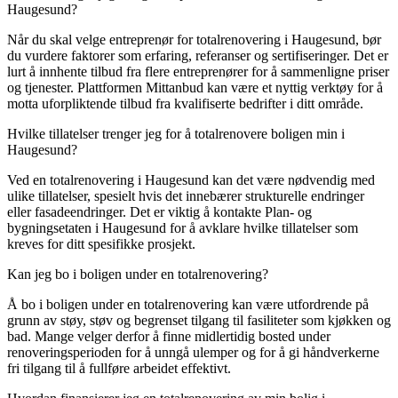
Haugesund?
Når du skal velge entreprenør for totalrenovering i Haugesund, bør
du vurdere faktorer som erfaring, referanser og sertifiseringer. Det er
lurt å innhente tilbud fra flere entreprenører for å sammenligne priser
og tjenester. Plattformen Mittanbud kan være et nyttig verktøy for å
motta uforpliktende tilbud fra kvalifiserte bedrifter i ditt område.
Hvilke tillatelser trenger jeg for å totalrenovere boligen min i
Haugesund?
Ved en totalrenovering i Haugesund kan det være nødvendig med
ulike tillatelser, spesielt hvis det innebærer strukturelle endringer
eller fasadeendringer. Det er viktig å kontakte Plan- og
bygningsetaten i Haugesund for å avklare hvilke tillatelser som
kreves for ditt spesifikke prosjekt.
Kan jeg bo i boligen under en totalrenovering?
Å bo i boligen under en totalrenovering kan være utfordrende på
grunn av støy, støv og begrenset tilgang til fasiliteter som kjøkken og
bad. Mange velger derfor å finne midlertidig bosted under
renoveringsperioden for å unngå ulemper og for å gi håndverkerne
fri tilgang til å fullføre arbeidet effektivt.