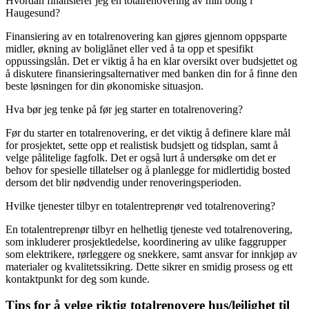
Hvordan finansierer jeg en totalrenovering av min bolig i
Haugesund?
Finansiering av en totalrenovering kan gjøres gjennom oppsparte
midler, økning av boliglånet eller ved å ta opp et spesifikt
oppussingslån. Det er viktig å ha en klar oversikt over budsjettet og
å diskutere finansieringsalternativer med banken din for å finne den
beste løsningen for din økonomiske situasjon.
Hva bør jeg tenke på før jeg starter en totalrenovering?
Før du starter en totalrenovering, er det viktig å definere klare mål
for prosjektet, sette opp et realistisk budsjett og tidsplan, samt å
velge pålitelige fagfolk. Det er også lurt å undersøke om det er
behov for spesielle tillatelser og å planlegge for midlertidig bosted
dersom det blir nødvendig under renoveringsperioden.
Hvilke tjenester tilbyr en totalentreprenør ved totalrenovering?
En totalentreprenør tilbyr en helhetlig tjeneste ved totalrenovering,
som inkluderer prosjektledelse, koordinering av ulike faggrupper
som elektrikere, rørleggere og snekkere, samt ansvar for innkjøp av
materialer og kvalitetssikring. Dette sikrer en smidig prosess og ett
kontaktpunkt for deg som kunde.
Tips for å velge riktig totalrenovere hus/leilighet til