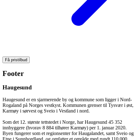
Få pristilbud
Footer
Haugesund
Haugesund er en sjarmerende by og kommune som ligger i Nord-
Rogaland på Norges vestkyst. Kommunen grenser til Tysvær i øst,
Karmøy i sørvest og Sveio i Vestland i nord.
Som det 12. største tettstedet i Norge, har Haugesund 45 352
innbyggere (hvorav 8 884 tilhører Karmøy) per 1. januar 2020.
Byen fungerer som et regionsenter for Haugalandet, samt Sveio og
Etne i Sunnhordland, og omfatter et område med rundt 110 000