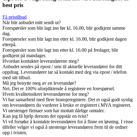
best pris
Få pristilbud
Når blir anbudet mitt sendt ut?
Forespørsler som blir lagt inn før kl. 16.00, blir godkjent samme
dag.
Forepørseler som blir lagt inn etter kl. 16.00, blir godkjent dagen
etterpå.
Forespørsler som blir lagt inn etter kl. 16.00 på fredager, blir
godkjent på mandager.
Hvordan kontakter leverandørene meg?
Anbudet sendes på epost / sms til aktuelle leverandører for ditt
oppdrag. Leverandører tar så kontakt med deg via epost / telefon
med sitt tilbud.
Må jeg benytte meg av en leverandør?
Nei. Det er 100% uforpliktende å registrere en forespørsel.
Hvem kvalitetssikrer leverandørene for meg?
Vi har samarbeid med flere bransjeregistere. Det er også godt synlig
om leverandøren du vurderer å bruke er registrert i MVA registeret.
Vi utestenger firmaer som har mottatt dårlige omtaler.
Kan jeg få hjelp dersom det oppstår en tvist?
Vi vil forsøke å kontakte leverandøren for å finne en løsning. I visse
tilfeller velger vi også å utestenge leverandøren frem til de ordner
opp i tvisten.