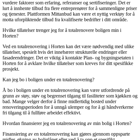
vurdere faktorer som erfaring, referanser og sertifiseringer. Det er
lurt å innhente tilbud fra flere entreprenører for å sammenligne priser
og tjenester. Plattformen Mittanbud kan være et nyttig verktøy for å
motta uforpliktende tilbud fra kvalifiserte bedrifter i ditt område.
Hvilke tillatelser trenger jeg for å totalrenovere boligen min i
Horten?
Ved en totalrenovering i Horten kan det være nødvendig med ulike
tillatelser, spesielt hvis det innebærer strukturelle endringer eller
fasadeendringer. Det er viktig å kontakte Plan- og bygningsetaten i
Horten for å avklare hvilke tillatelser som kreves for ditt spesifikke
prosjekt.
Kan jeg bo i boligen under en totalrenovering?
Å bo i boligen under en totalrenovering kan være utfordrende på
grunn av støy, støv og begrenset tilgang til fasiliteter som kjøkken og
bad. Mange velger derfor å finne midlertidig bosted under
renoveringsperioden for å unngå ulemper og for å gi håndverkerne
fri tilgang til å fullføre arbeidet effektivt.
Hvordan finansierer jeg en totalrenovering av min bolig i Horten?
Finansiering av en totalrenovering kan gjøres gjennom oppsparte
midler, økning av boliglånet eller ved å ta opp et spesifikt