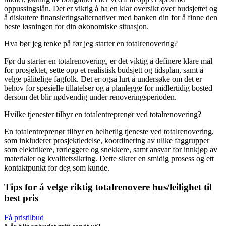
oppussingslån. Det er viktig å ha en klar oversikt over budsjettet og
å diskutere finansieringsalternativer med banken din for å finne den
beste løsningen for din økonomiske situasjon.
Hva bør jeg tenke på før jeg starter en totalrenovering?
Før du starter en totalrenovering, er det viktig å definere klare mål
for prosjektet, sette opp et realistisk budsjett og tidsplan, samt å
velge pålitelige fagfolk. Det er også lurt å undersøke om det er
behov for spesielle tillatelser og å planlegge for midlertidig bosted
dersom det blir nødvendig under renoveringsperioden.
Hvilke tjenester tilbyr en totalentreprenør ved totalrenovering?
En totalentreprenør tilbyr en helhetlig tjeneste ved totalrenovering,
som inkluderer prosjektledelse, koordinering av ulike faggrupper
som elektrikere, rørleggere og snekkere, samt ansvar for innkjøp av
materialer og kvalitetssikring. Dette sikrer en smidig prosess og ett
kontaktpunkt for deg som kunde.
Tips for å velge riktig totalrenovere hus/leilighet til
best pris
Få pristilbud