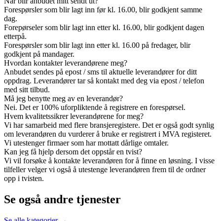
Når blir anbudet mitt sendt ut?
Forespørsler som blir lagt inn før kl. 16.00, blir godkjent samme
dag.
Forepørseler som blir lagt inn etter kl. 16.00, blir godkjent dagen
etterpå.
Forespørsler som blir lagt inn etter kl. 16.00 på fredager, blir
godkjent på mandager.
Hvordan kontakter leverandørene meg?
Anbudet sendes på epost / sms til aktuelle leverandører for ditt
oppdrag. Leverandører tar så kontakt med deg via epost / telefon
med sitt tilbud.
Må jeg benytte meg av en leverandør?
Nei. Det er 100% uforpliktende å registrere en forespørsel.
Hvem kvalitetssikrer leverandørene for meg?
Vi har samarbeid med flere bransjeregistere. Det er også godt synlig
om leverandøren du vurderer å bruke er registrert i MVA registeret.
Vi utestenger firmaer som har mottatt dårlige omtaler.
Kan jeg få hjelp dersom det oppstår en tvist?
Vi vil forsøke å kontakte leverandøren for å finne en løsning. I visse
tilfeller velger vi også å utestenge leverandøren frem til de ordner
opp i tvisten.
Se også andre tjenester
Se alle kategorier →