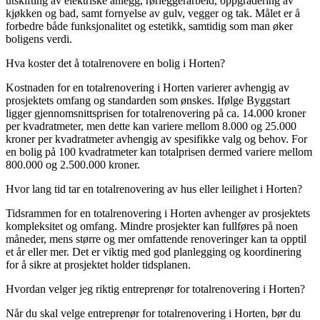
utskifting av elektriske anlegg, rørleggerarbeid, oppgradering av
kjøkken og bad, samt fornyelse av gulv, vegger og tak. Målet er å
forbedre både funksjonalitet og estetikk, samtidig som man øker
boligens verdi.
Hva koster det å totalrenovere en bolig i Horten?
Kostnaden for en totalrenovering i Horten varierer avhengig av
prosjektets omfang og standarden som ønskes. Ifølge Byggstart
ligger gjennomsnittsprisen for totalrenovering på ca. 14.000 kroner
per kvadratmeter, men dette kan variere mellom 8.000 og 25.000
kroner per kvadratmeter avhengig av spesifikke valg og behov. For
en bolig på 100 kvadratmeter kan totalprisen dermed variere mellom
800.000 og 2.500.000 kroner.
Hvor lang tid tar en totalrenovering av hus eller leilighet i Horten?
Tidsrammen for en totalrenovering i Horten avhenger av prosjektets
kompleksitet og omfang. Mindre prosjekter kan fullføres på noen
måneder, mens større og mer omfattende renoveringer kan ta opptil
et år eller mer. Det er viktig med god planlegging og koordinering
for å sikre at prosjektet holder tidsplanen.
Hvordan velger jeg riktig entreprenør for totalrenovering i Horten?
Når du skal velge entreprenør for totalrenovering i Horten, bør du