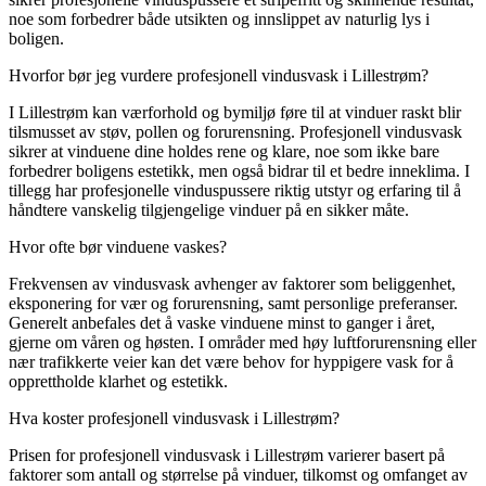
noe som forbedrer både utsikten og innslippet av naturlig lys i
boligen.
Hvorfor bør jeg vurdere profesjonell vindusvask i Lillestrøm?
I Lillestrøm kan værforhold og bymiljø føre til at vinduer raskt blir
tilsmusset av støv, pollen og forurensning. Profesjonell vindusvask
sikrer at vinduene dine holdes rene og klare, noe som ikke bare
forbedrer boligens estetikk, men også bidrar til et bedre inneklima. I
tillegg har profesjonelle vinduspussere riktig utstyr og erfaring til å
håndtere vanskelig tilgjengelige vinduer på en sikker måte.
Hvor ofte bør vinduene vaskes?
Frekvensen av vindusvask avhenger av faktorer som beliggenhet,
eksponering for vær og forurensning, samt personlige preferanser.
Generelt anbefales det å vaske vinduene minst to ganger i året,
gjerne om våren og høsten. I områder med høy luftforurensning eller
nær trafikkerte veier kan det være behov for hyppigere vask for å
opprettholde klarhet og estetikk.
Hva koster profesjonell vindusvask i Lillestrøm?
Prisen for profesjonell vindusvask i Lillestrøm varierer basert på
faktorer som antall og størrelse på vinduer, tilkomst og omfanget av