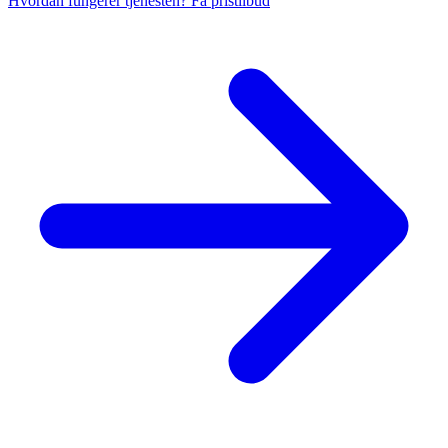
Hvordan fungerer tjenesten?
Få pristilbud