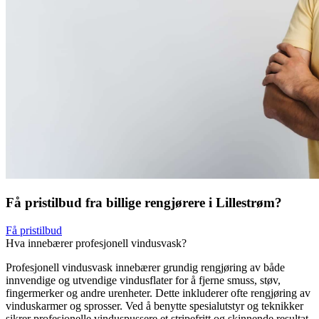
Få pristilbud fra billige rengjørere i Lillestrøm?
Få pristilbud
Hva innebærer profesjonell vindusvask?
Profesjonell vindusvask innebærer grundig rengjøring av både
innvendige og utvendige vindusflater for å fjerne smuss, støv,
fingermerker og andre urenheter. Dette inkluderer ofte rengjøring av
vinduskarmer og sprosser. Ved å benytte spesialutstyr og teknikker
sikrer profesjonelle vinduspussere et stripefritt og skinnende resultat,