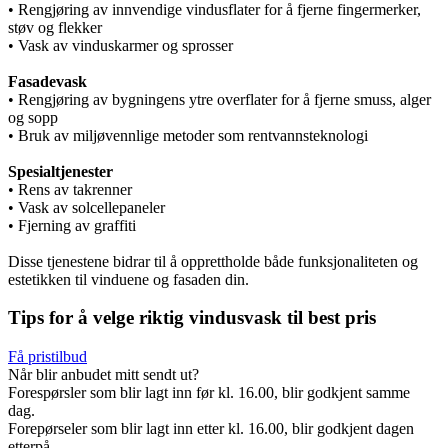
• Rengjøring av innvendige vindusflater for å fjerne fingermerker,
støv og flekker
• Vask av vinduskarmer og sprosser
Fasadevask
• Rengjøring av bygningens ytre overflater for å fjerne smuss, alger
og sopp
• Bruk av miljøvennlige metoder som rentvannsteknologi
Spesialtjenester
• Rens av takrenner
• Vask av solcellepaneler
• Fjerning av graffiti
Disse tjenestene bidrar til å opprettholde både funksjonaliteten og
estetikken til vinduene og fasaden din.
Tips for å velge riktig vindusvask til best pris
Få pristilbud
Når blir anbudet mitt sendt ut?
Forespørsler som blir lagt inn før kl. 16.00, blir godkjent samme
dag.
Forepørseler som blir lagt inn etter kl. 16.00, blir godkjent dagen
etterpå.