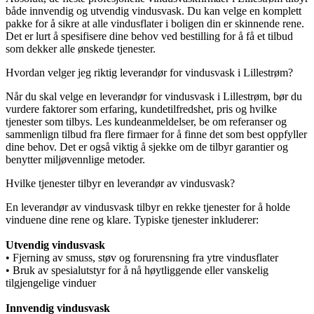
både innvendig og utvendig vindusvask. Du kan velge en komplett
pakke for å sikre at alle vindusflater i boligen din er skinnende rene.
Det er lurt å spesifisere dine behov ved bestilling for å få et tilbud
som dekker alle ønskede tjenester.
Hvordan velger jeg riktig leverandør for vindusvask i Lillestrøm?
Når du skal velge en leverandør for vindusvask i Lillestrøm, bør du
vurdere faktorer som erfaring, kundetilfredshet, pris og hvilke
tjenester som tilbys. Les kundeanmeldelser, be om referanser og
sammenlign tilbud fra flere firmaer for å finne det som best oppfyller
dine behov. Det er også viktig å sjekke om de tilbyr garantier og
benytter miljøvennlige metoder.
Hvilke tjenester tilbyr en leverandør av vindusvask?
En leverandør av vindusvask tilbyr en rekke tjenester for å holde
vinduene dine rene og klare. Typiske tjenester inkluderer:
Utvendig vindusvask
• Fjerning av smuss, støv og forurensning fra ytre vindusflater
• Bruk av spesialutstyr for å nå høytliggende eller vanskelig
tilgjengelige vinduer
Innvendig vindusvask