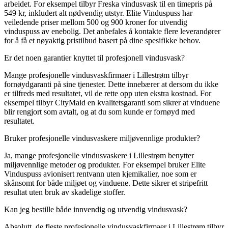
arbeidet. For eksempel tilbyr Freska vindusvask til en timepris på
549 kr, inkludert alt nødvendig utstyr. Elite Vinduspuss har
veiledende priser mellom 500 og 900 kroner for utvendig
vinduspuss av enebolig. Det anbefales å kontakte flere leverandører
for å få et nøyaktig pristilbud basert på dine spesifikke behov.
Er det noen garantier knyttet til profesjonell vindusvask?
Mange profesjonelle vindusvaskfirmaer i Lillestrøm tilbyr
fornøydgaranti på sine tjenester. Dette innebærer at dersom du ikke
er tilfreds med resultatet, vil de rette opp uten ekstra kostnad. For
eksempel tilbyr CityMaid en kvalitetsgaranti som sikrer at vinduene
blir rengjort som avtalt, og at du som kunde er fornøyd med
resultatet.
Bruker profesjonelle vindusvaskere miljøvennlige produkter?
Ja, mange profesjonelle vindusvaskere i Lillestrøm benytter
miljøvennlige metoder og produkter. For eksempel bruker Elite
Vinduspuss avionisert rentvann uten kjemikalier, noe som er
skånsomt for både miljøet og vinduene. Dette sikrer et stripefritt
resultat uten bruk av skadelige stoffer.
Kan jeg bestille både innvendig og utvendig vindusvask?
Absolutt, de fleste profesjonelle vindusvaskfirmaer i Lillestrøm tilbyr