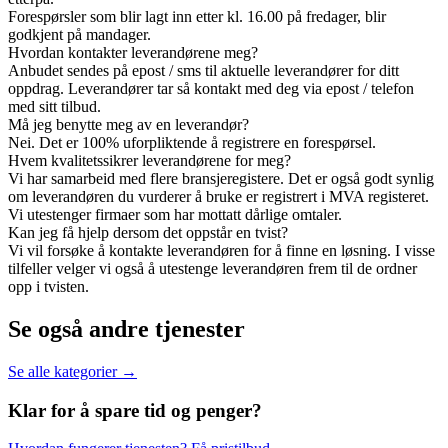
Forespørsler som blir lagt inn etter kl. 16.00 på fredager, blir
godkjent på mandager.
Hvordan kontakter leverandørene meg?
Anbudet sendes på epost / sms til aktuelle leverandører for ditt
oppdrag. Leverandører tar så kontakt med deg via epost / telefon
med sitt tilbud.
Må jeg benytte meg av en leverandør?
Nei. Det er 100% uforpliktende å registrere en forespørsel.
Hvem kvalitetssikrer leverandørene for meg?
Vi har samarbeid med flere bransjeregistere. Det er også godt synlig
om leverandøren du vurderer å bruke er registrert i MVA registeret.
Vi utestenger firmaer som har mottatt dårlige omtaler.
Kan jeg få hjelp dersom det oppstår en tvist?
Vi vil forsøke å kontakte leverandøren for å finne en løsning. I visse
tilfeller velger vi også å utestenge leverandøren frem til de ordner
opp i tvisten.
Se også andre tjenester
Se alle kategorier →
Klar for å spare
tid og penger?