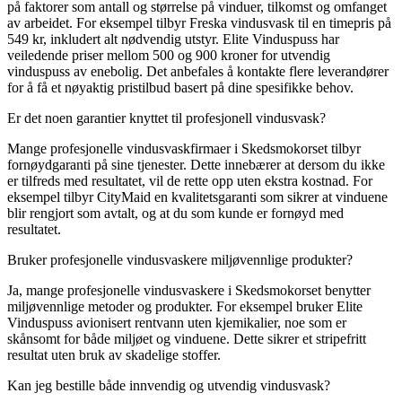
på faktorer som antall og størrelse på vinduer, tilkomst og omfanget
av arbeidet. For eksempel tilbyr Freska vindusvask til en timepris på
549 kr, inkludert alt nødvendig utstyr. Elite Vinduspuss har
veiledende priser mellom 500 og 900 kroner for utvendig
vinduspuss av enebolig. Det anbefales å kontakte flere leverandører
for å få et nøyaktig pristilbud basert på dine spesifikke behov.
Er det noen garantier knyttet til profesjonell vindusvask?
Mange profesjonelle vindusvaskfirmaer i Skedsmokorset tilbyr
fornøydgaranti på sine tjenester. Dette innebærer at dersom du ikke
er tilfreds med resultatet, vil de rette opp uten ekstra kostnad. For
eksempel tilbyr CityMaid en kvalitetsgaranti som sikrer at vinduene
blir rengjort som avtalt, og at du som kunde er fornøyd med
resultatet.
Bruker profesjonelle vindusvaskere miljøvennlige produkter?
Ja, mange profesjonelle vindusvaskere i Skedsmokorset benytter
miljøvennlige metoder og produkter. For eksempel bruker Elite
Vinduspuss avionisert rentvann uten kjemikalier, noe som er
skånsomt for både miljøet og vinduene. Dette sikrer et stripefritt
resultat uten bruk av skadelige stoffer.
Kan jeg bestille både innvendig og utvendig vindusvask?