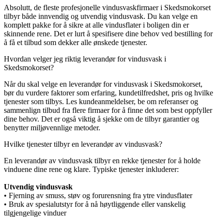
Absolutt, de fleste profesjonelle vindusvaskfirmaer i Skedsmokorset
tilbyr både innvendig og utvendig vindusvask. Du kan velge en
komplett pakke for å sikre at alle vindusflater i boligen din er
skinnende rene. Det er lurt å spesifisere dine behov ved bestilling for
å få et tilbud som dekker alle ønskede tjenester.
Hvordan velger jeg riktig leverandør for vindusvask i
Skedsmokorset?
Når du skal velge en leverandør for vindusvask i Skedsmokorset,
bør du vurdere faktorer som erfaring, kundetilfredshet, pris og hvilke
tjenester som tilbys. Les kundeanmeldelser, be om referanser og
sammenlign tilbud fra flere firmaer for å finne det som best oppfyller
dine behov. Det er også viktig å sjekke om de tilbyr garantier og
benytter miljøvennlige metoder.
Hvilke tjenester tilbyr en leverandør av vindusvask?
En leverandør av vindusvask tilbyr en rekke tjenester for å holde
vinduene dine rene og klare. Typiske tjenester inkluderer:
Utvendig vindusvask
• Fjerning av smuss, støv og forurensning fra ytre vindusflater
• Bruk av spesialutstyr for å nå høytliggende eller vanskelig
tilgjengelige vinduer