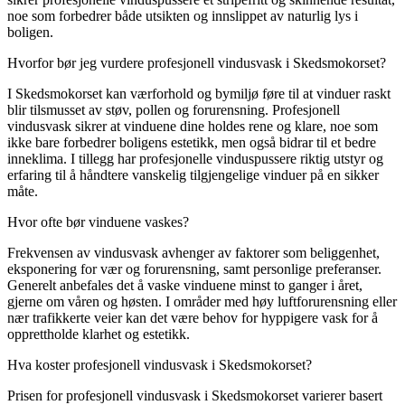
noe som forbedrer både utsikten og innslippet av naturlig lys i
boligen.
Hvorfor bør jeg vurdere profesjonell vindusvask i Skedsmokorset?
I Skedsmokorset kan værforhold og bymiljø føre til at vinduer raskt
blir tilsmusset av støv, pollen og forurensning. Profesjonell
vindusvask sikrer at vinduene dine holdes rene og klare, noe som
ikke bare forbedrer boligens estetikk, men også bidrar til et bedre
inneklima. I tillegg har profesjonelle vinduspussere riktig utstyr og
erfaring til å håndtere vanskelig tilgjengelige vinduer på en sikker
måte.
Hvor ofte bør vinduene vaskes?
Frekvensen av vindusvask avhenger av faktorer som beliggenhet,
eksponering for vær og forurensning, samt personlige preferanser.
Generelt anbefales det å vaske vinduene minst to ganger i året,
gjerne om våren og høsten. I områder med høy luftforurensning eller
nær trafikkerte veier kan det være behov for hyppigere vask for å
opprettholde klarhet og estetikk.
Hva koster profesjonell vindusvask i Skedsmokorset?
Prisen for profesjonell vindusvask i Skedsmokorset varierer basert