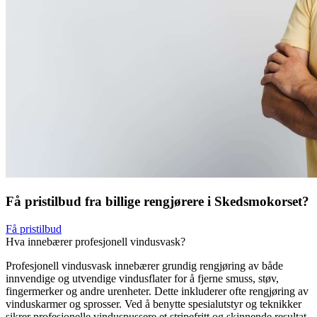
Få pristilbud fra billige rengjørere i Skedsmokorset?
Få pristilbud
Hva innebærer profesjonell vindusvask?
Profesjonell vindusvask innebærer grundig rengjøring av både
innvendige og utvendige vindusflater for å fjerne smuss, støv,
fingermerker og andre urenheter. Dette inkluderer ofte rengjøring av
vinduskarmer og sprosser. Ved å benytte spesialutstyr og teknikker
sikrer profesjonelle vinduspussere et stripefritt og skinnende resultat,