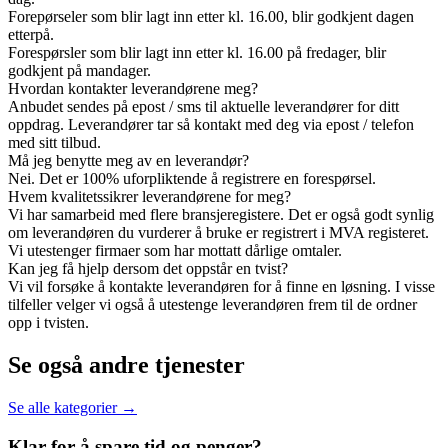
Forepørseler som blir lagt inn etter kl. 16.00, blir godkjent dagen
etterpå.
Forespørsler som blir lagt inn etter kl. 16.00 på fredager, blir
godkjent på mandager.
Hvordan kontakter leverandørene meg?
Anbudet sendes på epost / sms til aktuelle leverandører for ditt
oppdrag. Leverandører tar så kontakt med deg via epost / telefon
med sitt tilbud.
Må jeg benytte meg av en leverandør?
Nei. Det er 100% uforpliktende å registrere en forespørsel.
Hvem kvalitetssikrer leverandørene for meg?
Vi har samarbeid med flere bransjeregistere. Det er også godt synlig
om leverandøren du vurderer å bruke er registrert i MVA registeret.
Vi utestenger firmaer som har mottatt dårlige omtaler.
Kan jeg få hjelp dersom det oppstår en tvist?
Vi vil forsøke å kontakte leverandøren for å finne en løsning. I visse
tilfeller velger vi også å utestenge leverandøren frem til de ordner
opp i tvisten.
Se også andre tjenester
Se alle kategorier →
Klar for å spare
tid og penger?