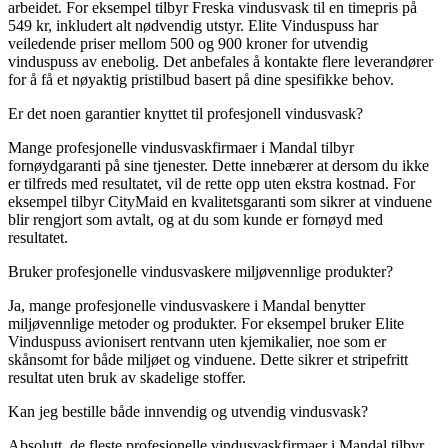
arbeidet. For eksempel tilbyr Freska vindusvask til en timepris på
549 kr, inkludert alt nødvendig utstyr. Elite Vinduspuss har
veiledende priser mellom 500 og 900 kroner for utvendig
vinduspuss av enebolig. Det anbefales å kontakte flere leverandører
for å få et nøyaktig pristilbud basert på dine spesifikke behov.
Er det noen garantier knyttet til profesjonell vindusvask?
Mange profesjonelle vindusvaskfirmaer i Mandal tilbyr
fornøydgaranti på sine tjenester. Dette innebærer at dersom du ikke
er tilfreds med resultatet, vil de rette opp uten ekstra kostnad. For
eksempel tilbyr CityMaid en kvalitetsgaranti som sikrer at vinduene
blir rengjort som avtalt, og at du som kunde er fornøyd med
resultatet.
Bruker profesjonelle vindusvaskere miljøvennlige produkter?
Ja, mange profesjonelle vindusvaskere i Mandal benytter
miljøvennlige metoder og produkter. For eksempel bruker Elite
Vinduspuss avionisert rentvann uten kjemikalier, noe som er
skånsomt for både miljøet og vinduene. Dette sikrer et stripefritt
resultat uten bruk av skadelige stoffer.
Kan jeg bestille både innvendig og utvendig vindusvask?
Absolutt, de fleste profesjonelle vindusvaskfirmaer i Mandal tilbyr