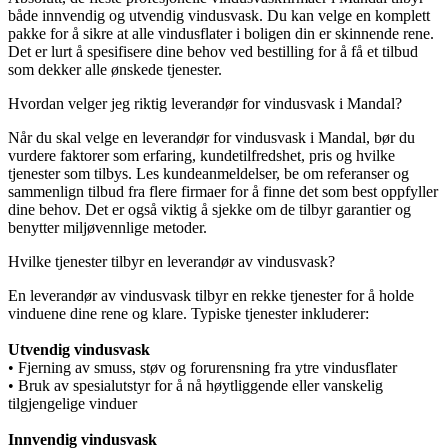
både innvendig og utvendig vindusvask. Du kan velge en komplett
pakke for å sikre at alle vindusflater i boligen din er skinnende rene.
Det er lurt å spesifisere dine behov ved bestilling for å få et tilbud
som dekker alle ønskede tjenester.
Hvordan velger jeg riktig leverandør for vindusvask i Mandal?
Når du skal velge en leverandør for vindusvask i Mandal, bør du
vurdere faktorer som erfaring, kundetilfredshet, pris og hvilke
tjenester som tilbys. Les kundeanmeldelser, be om referanser og
sammenlign tilbud fra flere firmaer for å finne det som best oppfyller
dine behov. Det er også viktig å sjekke om de tilbyr garantier og
benytter miljøvennlige metoder.
Hvilke tjenester tilbyr en leverandør av vindusvask?
En leverandør av vindusvask tilbyr en rekke tjenester for å holde
vinduene dine rene og klare. Typiske tjenester inkluderer:
Utvendig vindusvask
• Fjerning av smuss, støv og forurensning fra ytre vindusflater
• Bruk av spesialutstyr for å nå høytliggende eller vanskelig
tilgjengelige vinduer
Innvendig vindusvask