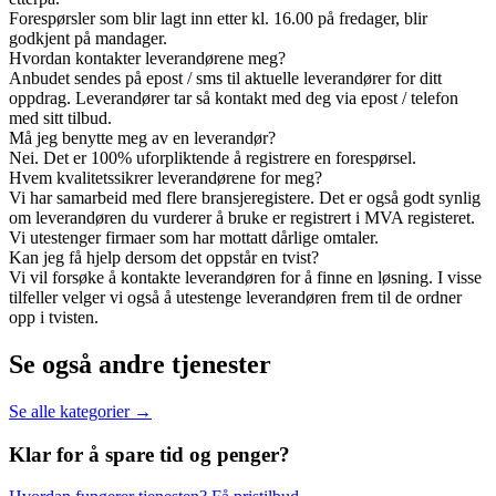
Forespørsler som blir lagt inn etter kl. 16.00 på fredager, blir
godkjent på mandager.
Hvordan kontakter leverandørene meg?
Anbudet sendes på epost / sms til aktuelle leverandører for ditt
oppdrag. Leverandører tar så kontakt med deg via epost / telefon
med sitt tilbud.
Må jeg benytte meg av en leverandør?
Nei. Det er 100% uforpliktende å registrere en forespørsel.
Hvem kvalitetssikrer leverandørene for meg?
Vi har samarbeid med flere bransjeregistere. Det er også godt synlig
om leverandøren du vurderer å bruke er registrert i MVA registeret.
Vi utestenger firmaer som har mottatt dårlige omtaler.
Kan jeg få hjelp dersom det oppstår en tvist?
Vi vil forsøke å kontakte leverandøren for å finne en løsning. I visse
tilfeller velger vi også å utestenge leverandøren frem til de ordner
opp i tvisten.
Se også andre tjenester
Se alle kategorier →
Klar for å spare
tid og penger?