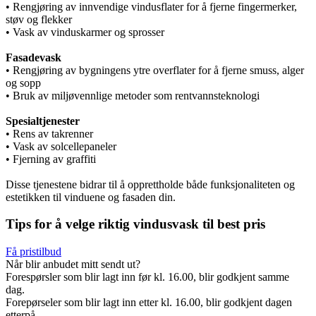
• Rengjøring av innvendige vindusflater for å fjerne fingermerker,
støv og flekker
• Vask av vinduskarmer og sprosser
Fasadevask
• Rengjøring av bygningens ytre overflater for å fjerne smuss, alger
og sopp
• Bruk av miljøvennlige metoder som rentvannsteknologi
Spesialtjenester
• Rens av takrenner
• Vask av solcellepaneler
• Fjerning av graffiti
Disse tjenestene bidrar til å opprettholde både funksjonaliteten og
estetikken til vinduene og fasaden din.
Tips for å velge riktig vindusvask til best pris
Få pristilbud
Når blir anbudet mitt sendt ut?
Forespørsler som blir lagt inn før kl. 16.00, blir godkjent samme
dag.
Forepørseler som blir lagt inn etter kl. 16.00, blir godkjent dagen
etterpå.