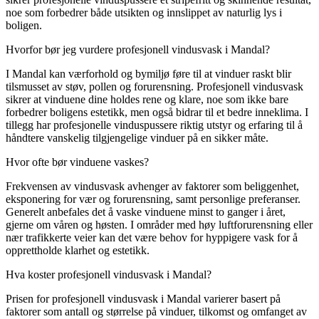
noe som forbedrer både utsikten og innslippet av naturlig lys i
boligen.
Hvorfor bør jeg vurdere profesjonell vindusvask i Mandal?
I Mandal kan værforhold og bymiljø føre til at vinduer raskt blir
tilsmusset av støv, pollen og forurensning. Profesjonell vindusvask
sikrer at vinduene dine holdes rene og klare, noe som ikke bare
forbedrer boligens estetikk, men også bidrar til et bedre inneklima. I
tillegg har profesjonelle vinduspussere riktig utstyr og erfaring til å
håndtere vanskelig tilgjengelige vinduer på en sikker måte.
Hvor ofte bør vinduene vaskes?
Frekvensen av vindusvask avhenger av faktorer som beliggenhet,
eksponering for vær og forurensning, samt personlige preferanser.
Generelt anbefales det å vaske vinduene minst to ganger i året,
gjerne om våren og høsten. I områder med høy luftforurensning eller
nær trafikkerte veier kan det være behov for hyppigere vask for å
opprettholde klarhet og estetikk.
Hva koster profesjonell vindusvask i Mandal?
Prisen for profesjonell vindusvask i Mandal varierer basert på
faktorer som antall og størrelse på vinduer, tilkomst og omfanget av