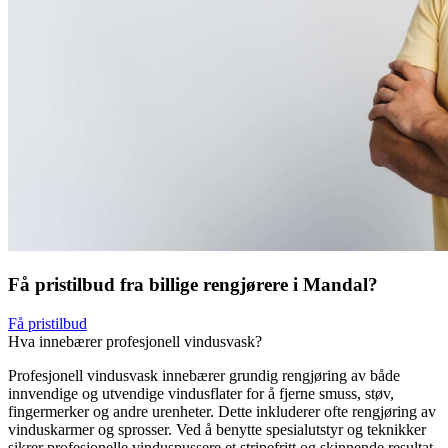
Få pristilbud fra billige rengjørere i Mandal?
Få pristilbud
Hva innebærer profesjonell vindusvask?
Profesjonell vindusvask innebærer grundig rengjøring av både
innvendige og utvendige vindusflater for å fjerne smuss, støv,
fingermerker og andre urenheter. Dette inkluderer ofte rengjøring av
vinduskarmer og sprosser. Ved å benytte spesialutstyr og teknikker
sikrer profesjonelle vinduspussere et stripefritt og skinnende resultat,