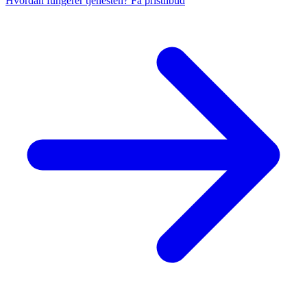
Hvordan fungerer tjenesten?
Få pristilbud