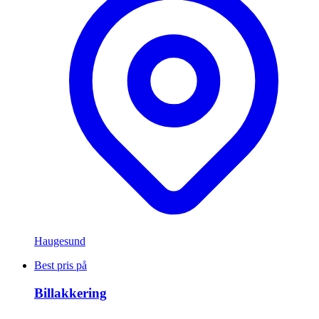
Haugesund
Best pris på
Billakkering