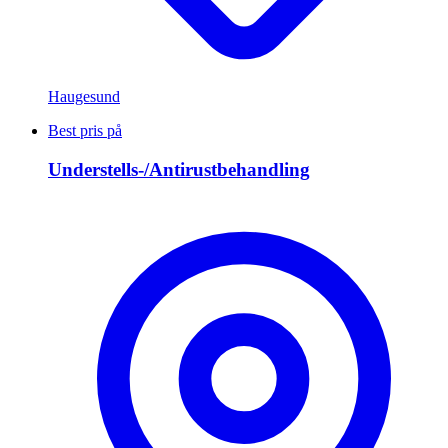
Haugesund
Best pris på
Understells-/Antirustbehandling