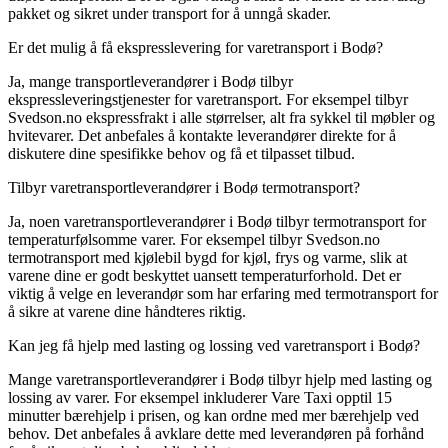
pakket og sikret under transport for å unngå skader.
Er det mulig å få ekspresslevering for varetransport i Bodø?
Ja, mange transportleverandører i Bodø tilbyr
ekspressleveringstjenester for varetransport. For eksempel tilbyr
Svedson.no ekspressfrakt i alle størrelser, alt fra sykkel til møbler og
hvitevarer. Det anbefales å kontakte leverandører direkte for å
diskutere dine spesifikke behov og få et tilpasset tilbud.
Tilbyr varetransportleverandører i Bodø termotransport?
Ja, noen varetransportleverandører i Bodø tilbyr termotransport for
temperaturfølsomme varer. For eksempel tilbyr Svedson.no
termotransport med kjølebil bygd for kjøl, frys og varme, slik at
varene dine er godt beskyttet uansett temperaturforhold. Det er
viktig å velge en leverandør som har erfaring med termotransport for
å sikre at varene dine håndteres riktig.
Kan jeg få hjelp med lasting og lossing ved varetransport i Bodø?
Mange varetransportleverandører i Bodø tilbyr hjelp med lasting og
lossing av varer. For eksempel inkluderer Vare Taxi opptil 15
minutter bærehjelp i prisen, og kan ordne med mer bærehjelp ved
behov. Det anbefales å avklare dette med leverandøren på forhånd