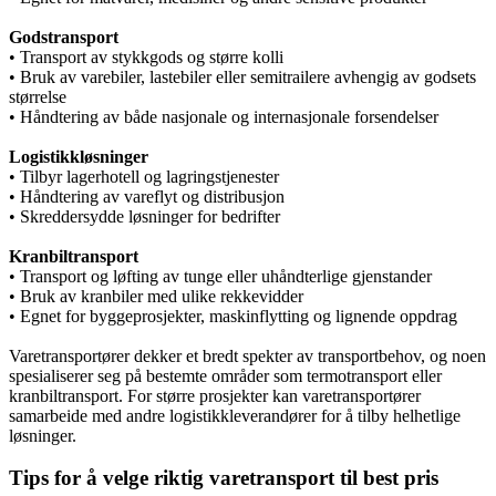
Godstransport
• Transport av stykkgods og større kolli
• Bruk av varebiler, lastebiler eller semitrailere avhengig av godsets
størrelse
• Håndtering av både nasjonale og internasjonale forsendelser
Logistikkløsninger
• Tilbyr lagerhotell og lagringstjenester
• Håndtering av vareflyt og distribusjon
• Skreddersydde løsninger for bedrifter
Kranbiltransport
• Transport og løfting av tunge eller uhåndterlige gjenstander
• Bruk av kranbiler med ulike rekkevidder
• Egnet for byggeprosjekter, maskinflytting og lignende oppdrag
Varetransportører dekker et bredt spekter av transportbehov, og noen
spesialiserer seg på bestemte områder som termotransport eller
kranbiltransport. For større prosjekter kan varetransportører
samarbeide med andre logistikkleverandører for å tilby helhetlige
løsninger.
Tips for å velge riktig varetransport til best pris