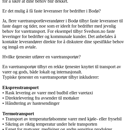
for å sikre at dine behov blir dekket.
Er det mulig å få faste leveranser for bedrifter i Bodø?
Ja, flere varetransportleverandører i Bodø tilbyr faste leveranser til
faste dager og tider, noe som er ideelt for bedrifter med jevnlig
behov for varetransport. For eksempel tilbyr Svedson.no faste
leveringer for bedrifter og kommunale kunder. Det anbefales å
kontakte leverandører direkte for å diskutere dine spesifikke behov
og inngå en avtale.
Hvilke tjenester utfører en varetransportør?
En varetransportør tilbyr en rekke tjenester knyttet til transport av
varer og gods, både lokalt og internasjonalt.
Typiske tjenester en varetransportør tilbyr inkluderer:
Ekspresstransport
• Rask levering av varer med budbil eller varetaxi
• Direktelevering fra avsender til mottaker
• Håndtering av hastesendinger
Termotransport
• Transport av temperaturfølsomme varer med kjøle- eller frysebil
• Sikring av riktig temperatur under hele transporten
• Egnet for matvarer, medisiner og andre sensitive produkter