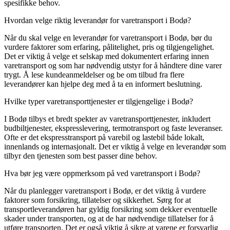
spesifikke behov.
Hvordan velge riktig leverandør for varetransport i Bodø?
Når du skal velge en leverandør for varetransport i Bodø, bør du
vurdere faktorer som erfaring, pålitelighet, pris og tilgjengelighet.
Det er viktig å velge et selskap med dokumentert erfaring innen
varetransport og som har nødvendig utstyr for å håndtere dine varer
trygt. Å lese kundeanmeldelser og be om tilbud fra flere
leverandører kan hjelpe deg med å ta en informert beslutning.
Hvilke typer varetransporttjenester er tilgjengelige i Bodø?
I Bodø tilbys et bredt spekter av varetransporttjenester, inkludert
budbiltjenester, ekspresslevering, termotransport og faste leveranser.
Ofte er det ekspresstransport på varebil og lastebil både lokalt,
innenlands og internasjonalt. Det er viktig å velge en leverandør som
tilbyr den tjenesten som best passer dine behov.
Hva bør jeg være oppmerksom på ved varetransport i Bodø?
Når du planlegger varetransport i Bodø, er det viktig å vurdere
faktorer som forsikring, tillatelser og sikkerhet. Sørg for at
transportleverandøren har gyldig forsikring som dekker eventuelle
skader under transporten, og at de har nødvendige tillatelser for å
utføre transporten. Det er også viktig å sikre at varene er forsvarlig