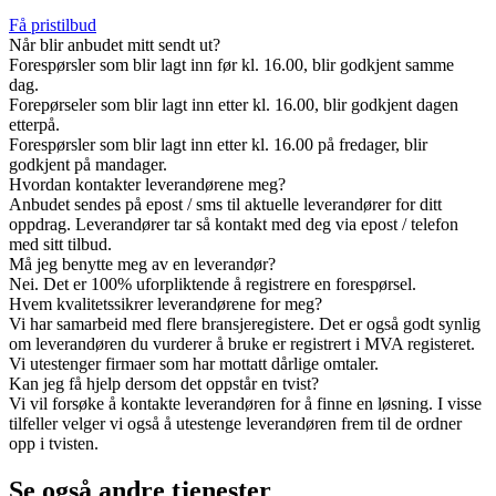
Få pristilbud
Når blir anbudet mitt sendt ut?
Forespørsler som blir lagt inn før kl. 16.00, blir godkjent samme
dag.
Forepørseler som blir lagt inn etter kl. 16.00, blir godkjent dagen
etterpå.
Forespørsler som blir lagt inn etter kl. 16.00 på fredager, blir
godkjent på mandager.
Hvordan kontakter leverandørene meg?
Anbudet sendes på epost / sms til aktuelle leverandører for ditt
oppdrag. Leverandører tar så kontakt med deg via epost / telefon
med sitt tilbud.
Må jeg benytte meg av en leverandør?
Nei. Det er 100% uforpliktende å registrere en forespørsel.
Hvem kvalitetssikrer leverandørene for meg?
Vi har samarbeid med flere bransjeregistere. Det er også godt synlig
om leverandøren du vurderer å bruke er registrert i MVA registeret.
Vi utestenger firmaer som har mottatt dårlige omtaler.
Kan jeg få hjelp dersom det oppstår en tvist?
Vi vil forsøke å kontakte leverandøren for å finne en løsning. I visse
tilfeller velger vi også å utestenge leverandøren frem til de ordner
opp i tvisten.
Se også andre tjenester