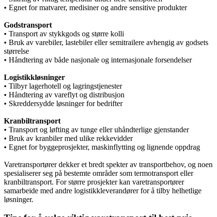
• Egnet for matvarer, medisiner og andre sensitive produkter
Godstransport
• Transport av stykkgods og større kolli
• Bruk av varebiler, lastebiler eller semitrailere avhengig av godsets
størrelse
• Håndtering av både nasjonale og internasjonale forsendelser
Logistikkløsninger
• Tilbyr lagerhotell og lagringstjenester
• Håndtering av vareflyt og distribusjon
• Skreddersydde løsninger for bedrifter
Kranbiltransport
• Transport og løfting av tunge eller uhåndterlige gjenstander
• Bruk av kranbiler med ulike rekkevidder
• Egnet for byggeprosjekter, maskinflytting og lignende oppdrag
Varetransportører dekker et bredt spekter av transportbehov, og noen
spesialiserer seg på bestemte områder som termotransport eller
kranbiltransport. For større prosjekter kan varetransportører
samarbeide med andre logistikkleverandører for å tilby helhetlige
løsninger.