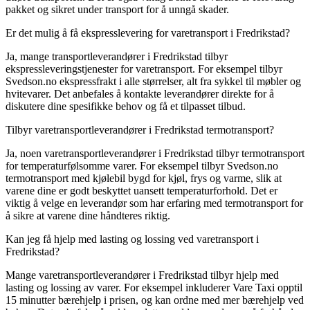
pakket og sikret under transport for å unngå skader.
Er det mulig å få ekspresslevering for varetransport i Fredrikstad?
Ja, mange transportleverandører i Fredrikstad tilbyr
ekspressleveringstjenester for varetransport. For eksempel tilbyr
Svedson.no ekspressfrakt i alle størrelser, alt fra sykkel til møbler og
hvitevarer. Det anbefales å kontakte leverandører direkte for å
diskutere dine spesifikke behov og få et tilpasset tilbud.
Tilbyr varetransportleverandører i Fredrikstad termotransport?
Ja, noen varetransportleverandører i Fredrikstad tilbyr termotransport
for temperaturfølsomme varer. For eksempel tilbyr Svedson.no
termotransport med kjølebil bygd for kjøl, frys og varme, slik at
varene dine er godt beskyttet uansett temperaturforhold. Det er
viktig å velge en leverandør som har erfaring med termotransport for
å sikre at varene dine håndteres riktig.
Kan jeg få hjelp med lasting og lossing ved varetransport i
Fredrikstad?
Mange varetransportleverandører i Fredrikstad tilbyr hjelp med
lasting og lossing av varer. For eksempel inkluderer Vare Taxi opptil
15 minutter bærehjelp i prisen, og kan ordne med mer bærehjelp ved