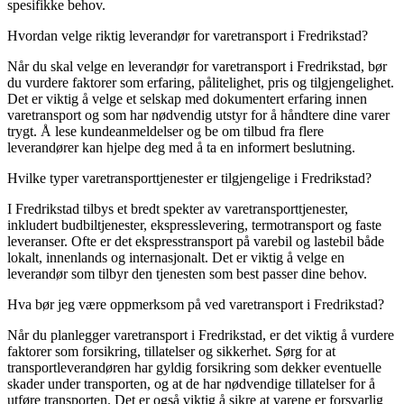
spesifikke behov.
Hvordan velge riktig leverandør for varetransport i Fredrikstad?
Når du skal velge en leverandør for varetransport i Fredrikstad, bør
du vurdere faktorer som erfaring, pålitelighet, pris og tilgjengelighet.
Det er viktig å velge et selskap med dokumentert erfaring innen
varetransport og som har nødvendig utstyr for å håndtere dine varer
trygt. Å lese kundeanmeldelser og be om tilbud fra flere
leverandører kan hjelpe deg med å ta en informert beslutning.
Hvilke typer varetransporttjenester er tilgjengelige i Fredrikstad?
I Fredrikstad tilbys et bredt spekter av varetransporttjenester,
inkludert budbiltjenester, ekspresslevering, termotransport og faste
leveranser. Ofte er det ekspresstransport på varebil og lastebil både
lokalt, innenlands og internasjonalt. Det er viktig å velge en
leverandør som tilbyr den tjenesten som best passer dine behov.
Hva bør jeg være oppmerksom på ved varetransport i Fredrikstad?
Når du planlegger varetransport i Fredrikstad, er det viktig å vurdere
faktorer som forsikring, tillatelser og sikkerhet. Sørg for at
transportleverandøren har gyldig forsikring som dekker eventuelle
skader under transporten, og at de har nødvendige tillatelser for å
utføre transporten. Det er også viktig å sikre at varene er forsvarlig