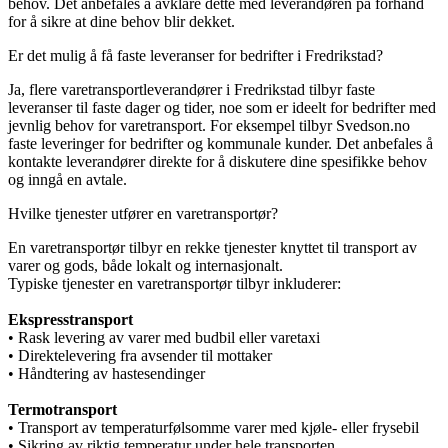
behov. Det anbefales å avklare dette med leverandøren på forhånd
for å sikre at dine behov blir dekket.
Er det mulig å få faste leveranser for bedrifter i Fredrikstad?
Ja, flere varetransportleverandører i Fredrikstad tilbyr faste
leveranser til faste dager og tider, noe som er ideelt for bedrifter med
jevnlig behov for varetransport. For eksempel tilbyr Svedson.no
faste leveringer for bedrifter og kommunale kunder. Det anbefales å
kontakte leverandører direkte for å diskutere dine spesifikke behov
og inngå en avtale.
Hvilke tjenester utfører en varetransportør?
En varetransportør tilbyr en rekke tjenester knyttet til transport av
varer og gods, både lokalt og internasjonalt.
Typiske tjenester en varetransportør tilbyr inkluderer:
Ekspresstransport
• Rask levering av varer med budbil eller varetaxi
• Direktelevering fra avsender til mottaker
• Håndtering av hastesendinger
Termotransport
• Transport av temperaturfølsomme varer med kjøle- eller frysebil
• Sikring av riktig temperatur under hele transporten