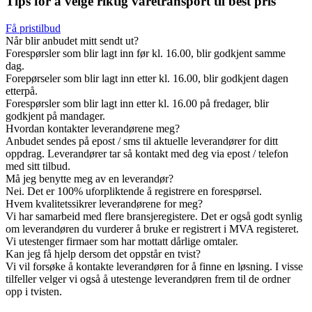
Tips for å velge riktig varetransport til best pris
Få pristilbud
Når blir anbudet mitt sendt ut?
Forespørsler som blir lagt inn før kl. 16.00, blir godkjent samme
dag.
Forepørseler som blir lagt inn etter kl. 16.00, blir godkjent dagen
etterpå.
Forespørsler som blir lagt inn etter kl. 16.00 på fredager, blir
godkjent på mandager.
Hvordan kontakter leverandørene meg?
Anbudet sendes på epost / sms til aktuelle leverandører for ditt
oppdrag. Leverandører tar så kontakt med deg via epost / telefon
med sitt tilbud.
Må jeg benytte meg av en leverandør?
Nei. Det er 100% uforpliktende å registrere en forespørsel.
Hvem kvalitetssikrer leverandørene for meg?
Vi har samarbeid med flere bransjeregistere. Det er også godt synlig
om leverandøren du vurderer å bruke er registrert i MVA registeret.
Vi utestenger firmaer som har mottatt dårlige omtaler.
Kan jeg få hjelp dersom det oppstår en tvist?
Vi vil forsøke å kontakte leverandøren for å finne en løsning. I visse
tilfeller velger vi også å utestenge leverandøren frem til de ordner
opp i tvisten.