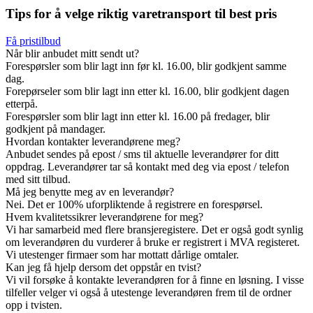
Tips for å velge riktig varetransport til best pris
Få pristilbud
Når blir anbudet mitt sendt ut?
Forespørsler som blir lagt inn før kl. 16.00, blir godkjent samme
dag.
Forepørseler som blir lagt inn etter kl. 16.00, blir godkjent dagen
etterpå.
Forespørsler som blir lagt inn etter kl. 16.00 på fredager, blir
godkjent på mandager.
Hvordan kontakter leverandørene meg?
Anbudet sendes på epost / sms til aktuelle leverandører for ditt
oppdrag. Leverandører tar så kontakt med deg via epost / telefon
med sitt tilbud.
Må jeg benytte meg av en leverandør?
Nei. Det er 100% uforpliktende å registrere en forespørsel.
Hvem kvalitetssikrer leverandørene for meg?
Vi har samarbeid med flere bransjeregistere. Det er også godt synlig
om leverandøren du vurderer å bruke er registrert i MVA registeret.
Vi utestenger firmaer som har mottatt dårlige omtaler.
Kan jeg få hjelp dersom det oppstår en tvist?
Vi vil forsøke å kontakte leverandøren for å finne en løsning. I visse
tilfeller velger vi også å utestenge leverandøren frem til de ordner
opp i tvisten.