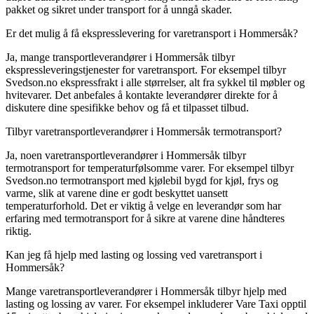
pakket og sikret under transport for å unngå skader.
Er det mulig å få ekspresslevering for varetransport i Hommersåk?
Ja, mange transportleverandører i Hommersåk tilbyr
ekspressleveringstjenester for varetransport. For eksempel tilbyr
Svedson.no ekspressfrakt i alle størrelser, alt fra sykkel til møbler og
hvitevarer. Det anbefales å kontakte leverandører direkte for å
diskutere dine spesifikke behov og få et tilpasset tilbud.
Tilbyr varetransportleverandører i Hommersåk termotransport?
Ja, noen varetransportleverandører i Hommersåk tilbyr
termotransport for temperaturfølsomme varer. For eksempel tilbyr
Svedson.no termotransport med kjølebil bygd for kjøl, frys og
varme, slik at varene dine er godt beskyttet uansett
temperaturforhold. Det er viktig å velge en leverandør som har
erfaring med termotransport for å sikre at varene dine håndteres
riktig.
Kan jeg få hjelp med lasting og lossing ved varetransport i
Hommersåk?
Mange varetransportleverandører i Hommersåk tilbyr hjelp med
lasting og lossing av varer. For eksempel inkluderer Vare Taxi opptil