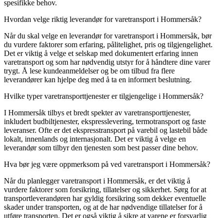
spesifikke behov.
Hvordan velge riktig leverandør for varetransport i Hommersåk?
Når du skal velge en leverandør for varetransport i Hommersåk, bør
du vurdere faktorer som erfaring, pålitelighet, pris og tilgjengelighet.
Det er viktig å velge et selskap med dokumentert erfaring innen
varetransport og som har nødvendig utstyr for å håndtere dine varer
trygt. Å lese kundeanmeldelser og be om tilbud fra flere
leverandører kan hjelpe deg med å ta en informert beslutning.
Hvilke typer varetransporttjenester er tilgjengelige i Hommersåk?
I Hommersåk tilbys et bredt spekter av varetransporttjenester,
inkludert budbiltjenester, ekspresslevering, termotransport og faste
leveranser. Ofte er det ekspresstransport på varebil og lastebil både
lokalt, innenlands og internasjonalt. Det er viktig å velge en
leverandør som tilbyr den tjenesten som best passer dine behov.
Hva bør jeg være oppmerksom på ved varetransport i Hommersåk?
Når du planlegger varetransport i Hommersåk, er det viktig å
vurdere faktorer som forsikring, tillatelser og sikkerhet. Sørg for at
transportleverandøren har gyldig forsikring som dekker eventuelle
skader under transporten, og at de har nødvendige tillatelser for å
utføre transporten. Det er også viktig å sikre at varene er forsvarlig