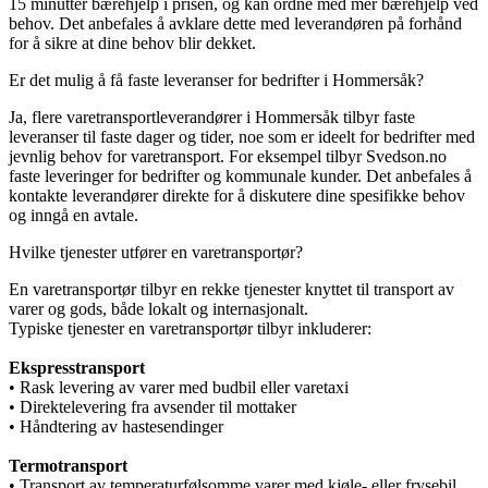
15 minutter bærehjelp i prisen, og kan ordne med mer bærehjelp ved
behov. Det anbefales å avklare dette med leverandøren på forhånd
for å sikre at dine behov blir dekket.
Er det mulig å få faste leveranser for bedrifter i Hommersåk?
Ja, flere varetransportleverandører i Hommersåk tilbyr faste
leveranser til faste dager og tider, noe som er ideelt for bedrifter med
jevnlig behov for varetransport. For eksempel tilbyr Svedson.no
faste leveringer for bedrifter og kommunale kunder. Det anbefales å
kontakte leverandører direkte for å diskutere dine spesifikke behov
og inngå en avtale.
Hvilke tjenester utfører en varetransportør?
En varetransportør tilbyr en rekke tjenester knyttet til transport av
varer og gods, både lokalt og internasjonalt.
Typiske tjenester en varetransportør tilbyr inkluderer:
Ekspresstransport
• Rask levering av varer med budbil eller varetaxi
• Direktelevering fra avsender til mottaker
• Håndtering av hastesendinger
Termotransport
• Transport av temperaturfølsomme varer med kjøle- eller frysebil