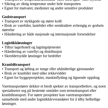
• Sikring av riktig temperatur under hele transporten
• Egnet for matvarer, medisiner og andre sensitive produkter
Godstransport
• Transport av stykkgods og større kolli
• Bruk av varebiler, lastebiler eller semitrailere avhengig av godsets
størrelse
• Håndtering av både nasjonale og internasjonale forsendelser
Logistikkløsninger
• Tilbyr lagerhotell og lagringstjenester
• Håndtering av vareflyt og distribusjon
• Skreddersydde løsninger for bedrifter
Kranbiltransport
• Transport og løfting av tunge eller uhåndterlige gjenstander
• Bruk av kranbiler med ulike rekkevidder
• Egnet for byggeprosjekter, maskinflytting og lignende oppdrag
Varetransportører dekker et bredt spekter av transportbehov, og noen
spesialiserer seg på bestemte områder som termotransport eller
kranbiltransport. For større prosjekter kan varetransportører
samarbeide med andre logistikkleverandører for å tilby helhetlige
løsninger.