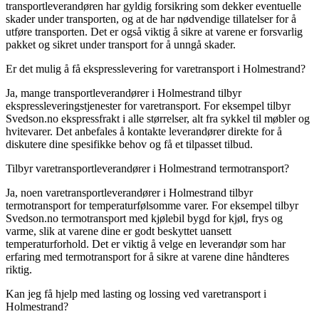
transportleverandøren har gyldig forsikring som dekker eventuelle
skader under transporten, og at de har nødvendige tillatelser for å
utføre transporten. Det er også viktig å sikre at varene er forsvarlig
pakket og sikret under transport for å unngå skader.
Er det mulig å få ekspresslevering for varetransport i Holmestrand?
Ja, mange transportleverandører i Holmestrand tilbyr
ekspressleveringstjenester for varetransport. For eksempel tilbyr
Svedson.no ekspressfrakt i alle størrelser, alt fra sykkel til møbler og
hvitevarer. Det anbefales å kontakte leverandører direkte for å
diskutere dine spesifikke behov og få et tilpasset tilbud.
Tilbyr varetransportleverandører i Holmestrand termotransport?
Ja, noen varetransportleverandører i Holmestrand tilbyr
termotransport for temperaturfølsomme varer. For eksempel tilbyr
Svedson.no termotransport med kjølebil bygd for kjøl, frys og
varme, slik at varene dine er godt beskyttet uansett
temperaturforhold. Det er viktig å velge en leverandør som har
erfaring med termotransport for å sikre at varene dine håndteres
riktig.
Kan jeg få hjelp med lasting og lossing ved varetransport i
Holmestrand?