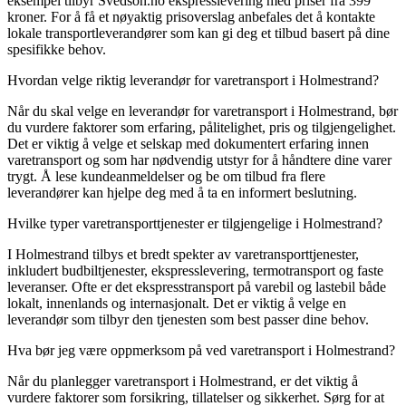
eksempel tilbyr Svedson.no ekspresslevering med priser fra 399
kroner. For å få et nøyaktig prisoverslag anbefales det å kontakte
lokale transportleverandører som kan gi deg et tilbud basert på dine
spesifikke behov.
Hvordan velge riktig leverandør for varetransport i Holmestrand?
Når du skal velge en leverandør for varetransport i Holmestrand, bør
du vurdere faktorer som erfaring, pålitelighet, pris og tilgjengelighet.
Det er viktig å velge et selskap med dokumentert erfaring innen
varetransport og som har nødvendig utstyr for å håndtere dine varer
trygt. Å lese kundeanmeldelser og be om tilbud fra flere
leverandører kan hjelpe deg med å ta en informert beslutning.
Hvilke typer varetransporttjenester er tilgjengelige i Holmestrand?
I Holmestrand tilbys et bredt spekter av varetransporttjenester,
inkludert budbiltjenester, ekspresslevering, termotransport og faste
leveranser. Ofte er det ekspresstransport på varebil og lastebil både
lokalt, innenlands og internasjonalt. Det er viktig å velge en
leverandør som tilbyr den tjenesten som best passer dine behov.
Hva bør jeg være oppmerksom på ved varetransport i Holmestrand?
Når du planlegger varetransport i Holmestrand, er det viktig å
vurdere faktorer som forsikring, tillatelser og sikkerhet. Sørg for at