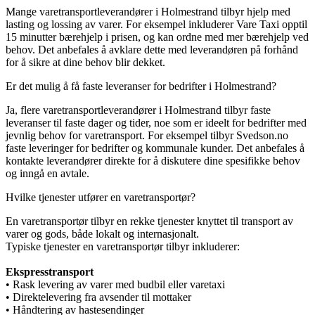
Mange varetransportleverandører i Holmestrand tilbyr hjelp med
lasting og lossing av varer. For eksempel inkluderer Vare Taxi opptil
15 minutter bærehjelp i prisen, og kan ordne med mer bærehjelp ved
behov. Det anbefales å avklare dette med leverandøren på forhånd
for å sikre at dine behov blir dekket.
Er det mulig å få faste leveranser for bedrifter i Holmestrand?
Ja, flere varetransportleverandører i Holmestrand tilbyr faste
leveranser til faste dager og tider, noe som er ideelt for bedrifter med
jevnlig behov for varetransport. For eksempel tilbyr Svedson.no
faste leveringer for bedrifter og kommunale kunder. Det anbefales å
kontakte leverandører direkte for å diskutere dine spesifikke behov
og inngå en avtale.
Hvilke tjenester utfører en varetransportør?
En varetransportør tilbyr en rekke tjenester knyttet til transport av
varer og gods, både lokalt og internasjonalt.
Typiske tjenester en varetransportør tilbyr inkluderer:
Ekspresstransport
• Rask levering av varer med budbil eller varetaxi
• Direktelevering fra avsender til mottaker
• Håndtering av hastesendinger