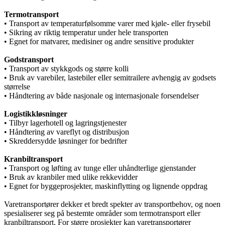
Termotransport
• Transport av temperaturfølsomme varer med kjøle- eller frysebil
• Sikring av riktig temperatur under hele transporten
• Egnet for matvarer, medisiner og andre sensitive produkter
Godstransport
• Transport av stykkgods og større kolli
• Bruk av varebiler, lastebiler eller semitrailere avhengig av godsets
størrelse
• Håndtering av både nasjonale og internasjonale forsendelser
Logistikkløsninger
• Tilbyr lagerhotell og lagringstjenester
• Håndtering av vareflyt og distribusjon
• Skreddersydde løsninger for bedrifter
Kranbiltransport
• Transport og løfting av tunge eller uhåndterlige gjenstander
• Bruk av kranbiler med ulike rekkevidder
• Egnet for byggeprosjekter, maskinflytting og lignende oppdrag
Varetransportører dekker et bredt spekter av transportbehov, og noen
spesialiserer seg på bestemte områder som termotransport eller
kranbiltransport. For større prosjekter kan varetransportører