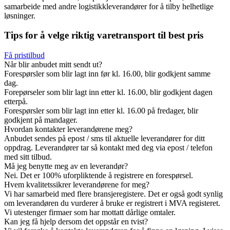
samarbeide med andre logistikkleverandører for å tilby helhetlige
løsninger.
Tips for å velge riktig varetransport til best pris
Få pristilbud
Når blir anbudet mitt sendt ut?
Forespørsler som blir lagt inn før kl. 16.00, blir godkjent samme
dag.
Forepørseler som blir lagt inn etter kl. 16.00, blir godkjent dagen
etterpå.
Forespørsler som blir lagt inn etter kl. 16.00 på fredager, blir
godkjent på mandager.
Hvordan kontakter leverandørene meg?
Anbudet sendes på epost / sms til aktuelle leverandører for ditt
oppdrag. Leverandører tar så kontakt med deg via epost / telefon
med sitt tilbud.
Må jeg benytte meg av en leverandør?
Nei. Det er 100% uforpliktende å registrere en forespørsel.
Hvem kvalitetssikrer leverandørene for meg?
Vi har samarbeid med flere bransjeregistere. Det er også godt synlig
om leverandøren du vurderer å bruke er registrert i MVA registeret.
Vi utestenger firmaer som har mottatt dårlige omtaler.
Kan jeg få hjelp dersom det oppstår en tvist?