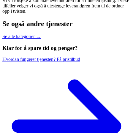
Vi vil forsøke å kontakte leverandøren for å finne en løsning. I visse
tilfeller velger vi også å utestenge leverandøren frem til de ordner
opp i tvisten.
Se også andre tjenester
Se alle kategorier →
Klar for å spare
tid og penger?
Hvordan fungerer tjenesten?
Få pristilbud