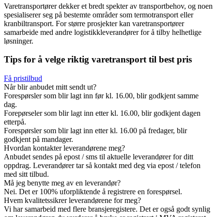
Varetransportører dekker et bredt spekter av transportbehov, og noen
spesialiserer seg på bestemte områder som termotransport eller
kranbiltransport. For større prosjekter kan varetransportører
samarbeide med andre logistikkleverandører for å tilby helhetlige
løsninger.
Tips for å velge riktig varetransport til best pris
Få pristilbud
Når blir anbudet mitt sendt ut?
Forespørsler som blir lagt inn før kl. 16.00, blir godkjent samme
dag.
Forepørseler som blir lagt inn etter kl. 16.00, blir godkjent dagen
etterpå.
Forespørsler som blir lagt inn etter kl. 16.00 på fredager, blir
godkjent på mandager.
Hvordan kontakter leverandørene meg?
Anbudet sendes på epost / sms til aktuelle leverandører for ditt
oppdrag. Leverandører tar så kontakt med deg via epost / telefon
med sitt tilbud.
Må jeg benytte meg av en leverandør?
Nei. Det er 100% uforpliktende å registrere en forespørsel.
Hvem kvalitetssikrer leverandørene for meg?
Vi har samarbeid med flere bransjeregistere. Det er også godt synlig