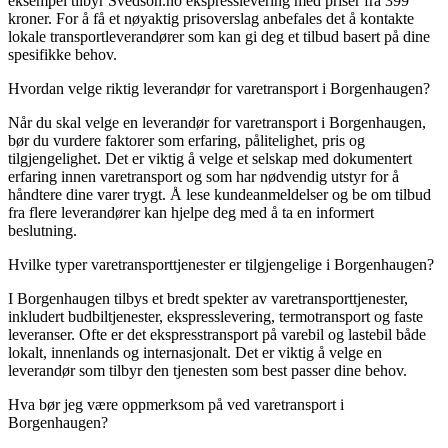
eksempel tilbyr Svedson.no ekspresslevering med priser fra 399
kroner. For å få et nøyaktig prisoverslag anbefales det å kontakte
lokale transportleverandører som kan gi deg et tilbud basert på dine
spesifikke behov.
Hvordan velge riktig leverandør for varetransport i Borgenhaugen?
Når du skal velge en leverandør for varetransport i Borgenhaugen,
bør du vurdere faktorer som erfaring, pålitelighet, pris og
tilgjengelighet. Det er viktig å velge et selskap med dokumentert
erfaring innen varetransport og som har nødvendig utstyr for å
håndtere dine varer trygt. Å lese kundeanmeldelser og be om tilbud
fra flere leverandører kan hjelpe deg med å ta en informert
beslutning.
Hvilke typer varetransporttjenester er tilgjengelige i Borgenhaugen?
I Borgenhaugen tilbys et bredt spekter av varetransporttjenester,
inkludert budbiltjenester, ekspresslevering, termotransport og faste
leveranser. Ofte er det ekspresstransport på varebil og lastebil både
lokalt, innenlands og internasjonalt. Det er viktig å velge en
leverandør som tilbyr den tjenesten som best passer dine behov.
Hva bør jeg være oppmerksom på ved varetransport i
Borgenhaugen?