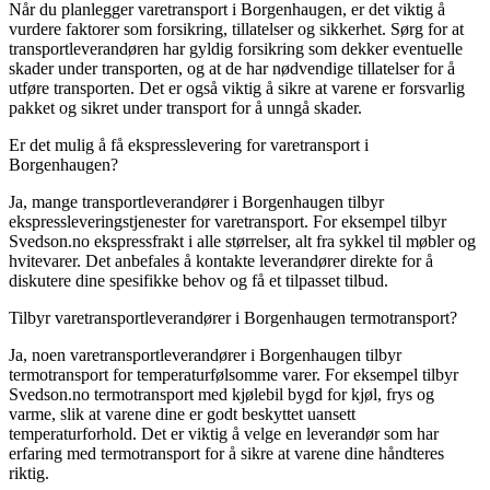
Når du planlegger varetransport i Borgenhaugen, er det viktig å
vurdere faktorer som forsikring, tillatelser og sikkerhet. Sørg for at
transportleverandøren har gyldig forsikring som dekker eventuelle
skader under transporten, og at de har nødvendige tillatelser for å
utføre transporten. Det er også viktig å sikre at varene er forsvarlig
pakket og sikret under transport for å unngå skader.
Er det mulig å få ekspresslevering for varetransport i
Borgenhaugen?
Ja, mange transportleverandører i Borgenhaugen tilbyr
ekspressleveringstjenester for varetransport. For eksempel tilbyr
Svedson.no ekspressfrakt i alle størrelser, alt fra sykkel til møbler og
hvitevarer. Det anbefales å kontakte leverandører direkte for å
diskutere dine spesifikke behov og få et tilpasset tilbud.
Tilbyr varetransportleverandører i Borgenhaugen termotransport?
Ja, noen varetransportleverandører i Borgenhaugen tilbyr
termotransport for temperaturfølsomme varer. For eksempel tilbyr
Svedson.no termotransport med kjølebil bygd for kjøl, frys og
varme, slik at varene dine er godt beskyttet uansett
temperaturforhold. Det er viktig å velge en leverandør som har
erfaring med termotransport for å sikre at varene dine håndteres
riktig.