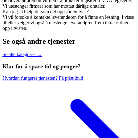
om leverandøren du vurderer å bruke er registrert i MVA registeret.
Vi utestenger firmaer som har mottatt dårlige omtaler.
Kan jeg få hjelp dersom det oppstår en tvist?
Vi vil forsøke å kontakte leverandøren for å finne en løsning. I visse
tilfeller velger vi også å utestenge leverandøren frem til de ordner
opp i tvisten.
Se også andre tjenester
Se alle kategorier →
Klar for å spare
tid og penger?
Hvordan fungerer tjenesten?
Få pristilbud